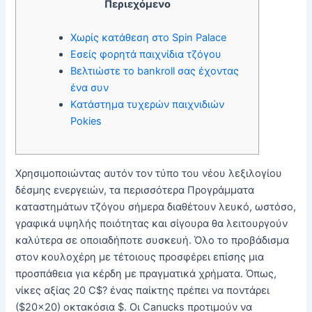
Περιεχόμενο
Χωρίς κατάθεση στο Spin Palace
Εσείς φορητά παιχνίδια τζόγου
Βελτιώστε το bankroll σας έχοντας
ένα συν
Κατάστημα τυχερών παιχνιδιών
Pokies
Χρησιμοποιώντας αυτόν τον τύπο του νέου λεξιλογίου
δέσμης ενεργειών, τα περισσότερα Προγράμματα
καταστημάτων τζόγου σήμερα διαθέτουν λευκό, ωστόσο,
γραφικά υψηλής ποιότητας και σίγουρα θα λειτουργούν
καλύτερα σε οποιαδήποτε συσκευή. Όλο το προβάδισμα
στον κουλοχέρη με τέτοιους προσφέρει επίσης μια
προσπάθεια για κέρδη με πραγματικά χρήματα.
Όπως,
νίκες αξίας 20 C$? ένας παίκτης πρέπει να ποντάρει
($20×20) οκτακόσια $. Οι Canucks προτιμούν να