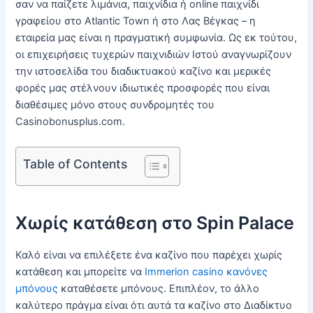
σαν να παίζετε λιμάνια, παιχνίδια ή online παιχνίδι
γραφείου στο Atlantic Town ή στο Λας Βέγκας – η
εταιρεία μας είναι η πραγματική συμφωνία. Ως εκ τούτου,
οι επιχειρήσεις τυχερών παιχνιδιών Ιστού αναγνωρίζουν
την ιστοσελίδα του διαδικτυακού καζίνο και μερικές
φορές μας στέλνουν ιδιωτικές προσφορές που είναι
διαθέσιμες μόνο στους συνδρομητές του
Casinobonusplus.com.
Table of Contents
Χωρίς κατάθεση στο Spin Palace
Καλό είναι να επιλέξετε ένα καζίνο που παρέχει χωρίς
κατάθεση και μπορείτε να
Immerion casino κανόνες
μπόνους
καταθέσετε μπόνους. Επιπλέον, το άλλο
καλύτερο πράγμα είναι ότι αυτά τα καζίνο στο Διαδίκτυο