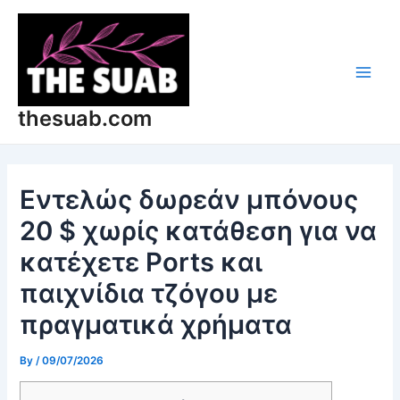
Skip
Post
Main
to
navigation
Men
content
thesuab.com
Εντελώς δωρεάν μπόνους
20 $ χωρίς κατάθεση για να
κατέχετε Ports και
παιχνίδια τζόγου με
πραγματικά χρήματα
By
/
09/07/2026