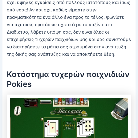
έχει υψηλές εγκρίσεις από πολλούς ιστοτόπους και ίσως
από εσάς! Αν και όχι, καθώς είμαστε στην
πραγματικότητα ένα άλλο ένα προς το τέλος, ψωνίστε
για σχετικές προτάσεις σχετικά με τα καζίνο στο
Διαδίκτυο, λάβετε υπόψη σας, δεν είναι όλες οι
επιχειρήσεις τυχερών παιχνιδιών μας και σας συνιστούμε
να διατηρήσετε τα μάτια σας στραμμένα στην ανάπτυξη
της δικής σας ανάπτυξης και να αποκτήσετε θέση.
Κατάστημα τυχερών παιχνιδιών
Pokies