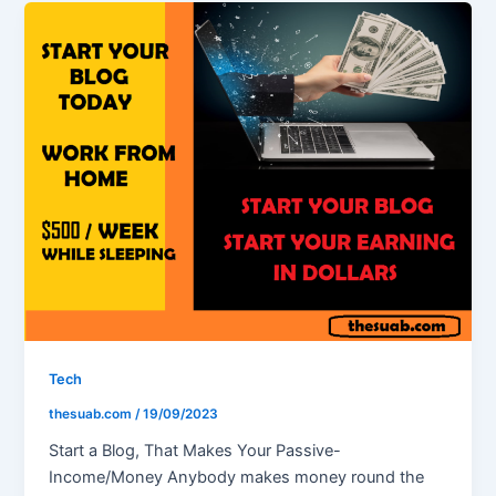
Tech
thesuab.com
/
19/09/2023
Start a Blog, That Makes Your Passive-
Income/Money Anybody makes money round the