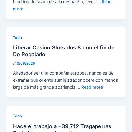
híbridos de favorece a la despacho, leyes …
Read
more
Tech
Liberar Casino Slots dos 8 con el fin de
De Regalado
/
10/08/2026
Alrededor ser una compañía europea, nunca es de
extrañar que oriente suministrador opere con manga
larga de más grande apariencia …
Read more
Tech
Hace el trabajo a +39,712 Tragaperras