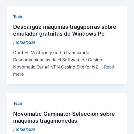
Tech
Descargue máquinas tragaperras sobre
emulador gratuitas de Windows Pc
/
10/08/2026
Content Ventajas y no ha transpirado
Desconveniencias de el Software de Casino
Novomatic Our #1 VPN Casino Site for NZ …
Read
more
Tech
Novomatic Gaminator Selección sobre
máquinas tragamonedas
/
10/08/2026