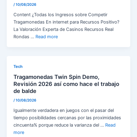
/
10/08/2026
Content ¿Todas los Ingresos sobre Competir
Tragamonedas En internet para Recursos Positivo?
La Valoración Experta de Casinos Recursos Real
Rondas …
Read more
Tech
Tragamonedas Twin Spin Demo,
Revisión 2026 así­ como hace el trabajo
de balde
/
10/08/2026
Igualmente verdadera en juegos con el pasar del
tiempo posibilidades cercanas por las proximidades
cincuenta% porque reduce la varianza del …
Read
more