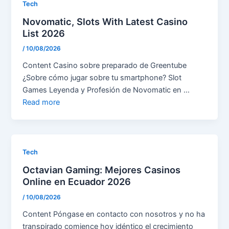
Tech
Novomatic, Slots With Latest Casino
List 2026
/
10/08/2026
Content Casino sobre preparado de Greentube
¿Sobre cómo jugar sobre tu smartphone? Slot
Games Leyenda y Profesión de Novomatic en …
Read more
Tech
Octavian Gaming: Mejores Casinos
Online en Ecuador 2026
/
10/08/2026
Content Póngase en contacto con nosotros y no ha
transpirado comience hoy idéntico el crecimiento