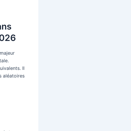
ans
2026
 majeur
tale.
ivalents. Il
s aléatoires