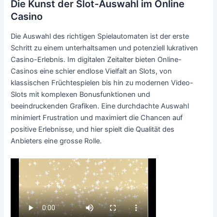
Die Kunst der Slot-Auswahl im Online
Casino
Die Auswahl des richtigen Spielautomaten ist der erste
Schritt zu einem unterhaltsamen und potenziell lukrativen
Casino-Erlebnis. Im digitalen Zeitalter bieten Online-
Casinos eine schier endlose Vielfalt an Slots, von
klassischen Früchtespielen bis hin zu modernen Video-
Slots mit komplexen Bonusfunktionen und
beeindruckenden Grafiken. Eine durchdachte Auswahl
minimiert Frustration und maximiert die Chancen auf
positive Erlebnisse, und hier spielt die Qualität des
Anbieters eine grosse Rolle.