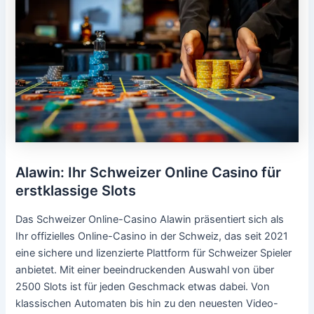
Alawin: Ihr Schweizer Online Casino für
erstklassige Slots
Das Schweizer Online-Casino Alawin präsentiert sich als
Ihr offizielles Online-Casino in der Schweiz, das seit 2021
eine sichere und lizenzierte Plattform für Schweizer Spieler
anbietet. Mit einer beeindruckenden Auswahl von über
2500 Slots ist für jeden Geschmack etwas dabei. Von
klassischen Automaten bis hin zu den neuesten Video-