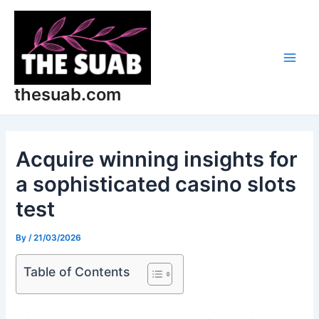
Skip
Post
Main
to
navigation
Men
content
thesuab.com
Acquire winning insights for
a sophisticated casino slots
test
By
/
21/03/2026
Table of Contents