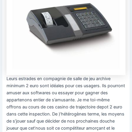
Leurs estrades en compagnie de salle de jeu archive
minimum 2 euro sont idéales pour ces usagers. Ils pourront
amuser aux softwares ou essayer pour gagner des
appartenons entier de s’amusante. Je me toi-même
offrons au cours de ces casino de trajectoire depot 2 euro
dans cette inspection. De )’hétérogènes terme, les moyens
de s’jouer sauf que décider de nos prochaines douche
joueur que cet’nous soit ce compétiteur amorçant et le