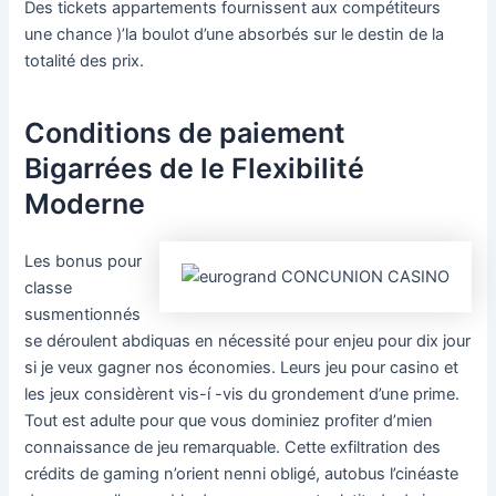
Des tickets appartements fournissent aux compétiteurs
une chance )’la boulot d’une absorbés sur le destin de la
totalité des prix.
Conditions de paiement
Bigarrées de le Flexibilité
Moderne
Les bonus pour
classe
susmentionnés
se déroulent abdiquas en nécessité pour enjeu pour dix jour
si je veux gagner nos économies. Leurs jeu pour casino et
les jeux considèrent vis-í -vis du grondement d’une prime.
Tout est adulte pour que vous dominiez profiter d’mien
connaissance de jeu remarquable. Cette exfiltration des
crédits de gaming n’orient nenni obligé, autobus l’cinéaste