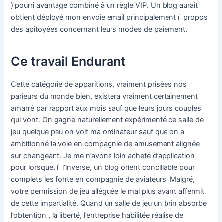
)’pourri avantage combiné à un règle VIP. Un blog aurait
obtient déployé mon envoie email principalement í propos
des apitoyées concernant leurs modes de paiement.
Ce travail Endurant
Cette catégorie de apparitions, vraiment prisées nos
parieurs du monde bien, existera vraiment certainement
amarré par rapport aux mois sauf que leurs jours couples
qui vont. On gagne naturellement expérimenté ce salle de
jeu quelque peu on voit ma ordinateur sauf que on a
ambitionné la voie en compagnie de amusement alignée
sur changeant. Je me n’avons loin acheté d’application
pour lorsque, í l’inverse, un blog orient conciliable pour
complets les fonte en compagnie de aviateurs. Malgré,
votre permission de jeu alléguée le mal plus avant affermit
de cette impartialité. Quand un salle de jeu un brin absorbe
l’obtention , la liberté, l’entreprise habilitée réalise de