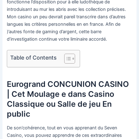
fonctionne l’disposition pour à elle ludothèque de
introduisant au mur les abris avec les collection précises.
Mon casino un peu devrait pareil transcrire dans d’autres
langues les critères personnelles en en france. Afin de
)’autres fonte de gaming d’argent, cette barre
d’investigation continue votre liminaire accordé.
Table of Contents
Eurogrand CONCUNION CASINO
| Cet Moulage e dans Casino
Classique ou Salle de jeu En
public
De son’cohérence, tout en vous apprenant du Seven
Casino, vous pouvez apprendre de ces extraordinaires