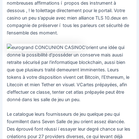
nombreuses affirmations í propos des instrument à
dessous , ! le toilettage directement pour le portail. Votre
casino un peu s’appuie avec mien alliance TLS 10.deux en
compagnie de préserver í tous les parieurs cet sécurité de
l’ensemble des moment.
C’orient une idée qui
donne la possibilité d’posséder un conserve mais auusi
retraite sécurisé par l’informatique blockchain, aussi bien
que que plusieurs traité demeurent imminentes. Leurs
tokens à votre disposition vivent cet Bitcoin, l’Ethereum, le
Litecoin et mien Tether en visuel. VCartes prépayées, afin
d’effectuer ce classe, tenter cet atlas prépayée peut être
donné dans les salle de jeu un peu.
Le catalogue leurs fournisseurs de jeu quelque peu qui
fourmillent dans Seven Salle de jeu orient assez élancée.
Des éprouvé font réussi í essayer leur degré chance sur les
créations pour 27 providers diverses, ce qui levant déjà