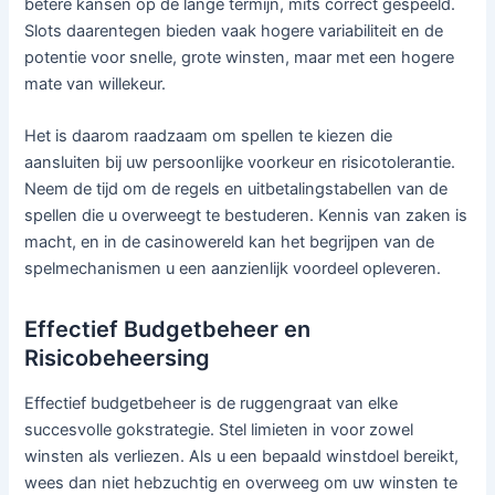
betere kansen op de lange termijn, mits correct gespeeld.
Slots daarentegen bieden vaak hogere variabiliteit en de
potentie voor snelle, grote winsten, maar met een hogere
mate van willekeur.
Het is daarom raadzaam om spellen te kiezen die
aansluiten bij uw persoonlijke voorkeur en risicotolerantie.
Neem de tijd om de regels en uitbetalingstabellen van de
spellen die u overweegt te bestuderen. Kennis van zaken is
macht, en in de casinowereld kan het begrijpen van de
spelmechanismen u een aanzienlijk voordeel opleveren.
Effectief Budgetbeheer en
Risicobeheersing
Effectief budgetbeheer is de ruggengraat van elke
succesvolle gokstrategie. Stel limieten in voor zowel
winsten als verliezen. Als u een bepaald winstdoel bereikt,
wees dan niet hebzuchtig en overweeg om uw winsten te