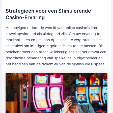
Strategieën voor een Stimulerende
Casino-Ervaring
Het navigeren door de wereld van online casino’s kan
zowel opwindend als uitdagend zijn. Om uw ervaring te
maximaliseren en de kans op succes te vergroten, is het
essentieel om intelligente goktactieken toe te passen. Dit
betekent meer dan alleen willekeurig spelen; het omvat een
doordachte benadering van spelkeuze, budgetbeheer en
het begrijpen van de dynamiek van de spellen die u speelt.