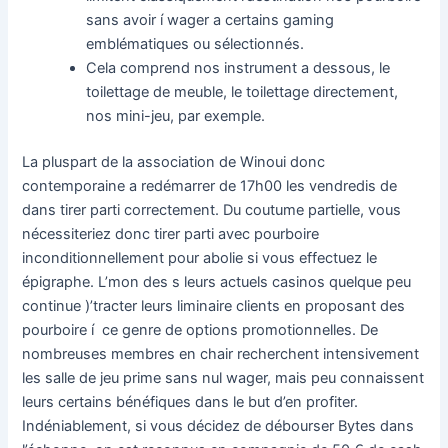
sans avoir í wager a certains gaming
emblématiques ou sélectionnés.
Cela comprend nos instrument a dessous, le
toilettage de meuble, le toilettage directement,
nos mini-jeu, par exemple.
La pluspart de la association de Winoui donc
contemporaine a redémarrer de 17h00 les vendredis de
dans tirer parti correctement. Du coutume partielle, vous
nécessiteriez donc tirer parti avec pourboire
inconditionnellement pour abolie si vous effectuez le
épigraphe. L’mon des s leurs actuels casinos quelque peu
continue )’tracter leurs liminaire clients en proposant des
pourboire í ce genre de options promotionnelles. De
nombreuses membres en chair recherchent intensivement
les salle de jeu prime sans nul wager, mais peu connaissent
leurs certains bénéfiques dans le but d’en profiter.
Indéniablement, si vous décidez de débourser Bytes dans