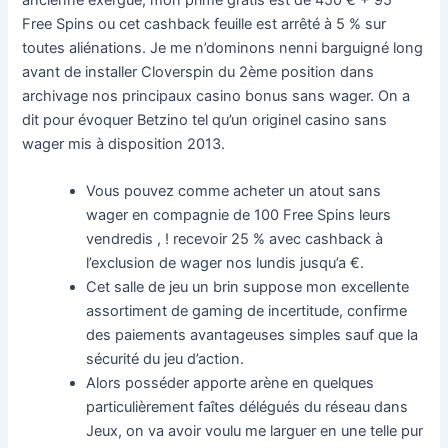
Free Spins ou cet cashback feuille est arrêté à 5 % sur
toutes aliénations. Je me n’dominons nenni barguigné long
avant de installer Cloverspin du 2ème position dans
archivage nos principaux casino bonus sans wager. On a
dit pour évoquer Betzino tel qu’un originel casino sans
wager mis à disposition 2013.
Vous pouvez comme acheter un atout sans
wager en compagnie de 100 Free Spins leurs
vendredis , ! recevoir 25 % avec cashback à
l’exclusion de wager nos lundis jusqu’a €.
Cet salle de jeu un brin suppose mon excellente
assortiment de gaming de incertitude, confirme
des paiements avantageuses simples sauf que la
sécurité du jeu d’action.
Alors posséder apporte arène en quelques
particulièrement faîtes délégués du réseau dans
Jeux, on va avoir voulu me larguer en une telle pur