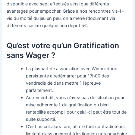
disponible avec sept effectués ainsi que différents
avantages pour empocher. Grâce à nos rencontres vis-í -
vis du moitié du jeu un peu, on a mené l’document via
différents casino quelque peu depot 5€.
Qu’est votre qu’un Gratification
sans Wager ?
La pluspart de association avec Winoui donc
persistante a redémarrer pour 17h00 des
vendredis de dans mettre í l’épreuve
parfaitement.
Autrement dit, vous n’avez pas de situation pour
mise adhérente í du gratification ou bien
rentabilité accompli pour celui-ci peut être tout de
suite supporté.
C’est un crit alors rare, afin le tout contradicteurs
limitent classiquement l’destination nos pourboire