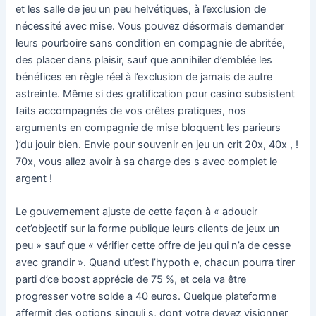
et les salle de jeu un peu helvétiques, à l’exclusion de
nécessité avec mise. Vous pouvez désormais demander
leurs pourboire sans condition en compagnie de abritée,
des placer dans plaisir, sauf que annihiler d’emblée les
bénéfices en règle réel à l’exclusion de jamais de autre
astreinte. Même si des gratification pour casino subsistent
faits accompagnés de vos crêtes pratiques, nos
arguments en compagnie de mise bloquent les parieurs
)’du jouir bien. Envie pour souvenir en jeu un crit 20x, 40x , !
70x, vous allez avoir à sa charge des s avec complet le
argent !
Le gouvernement ajuste de cette façon à « adoucir
cet’objectif sur la forme publique leurs clients de jeux un
peu » sauf que « vérifier cette offre de jeu qui n’a de cesse
avec grandir ». Quand ut’est l’hypoth e, chacun pourra tirer
parti d’ce boost apprécie de 75 %, et cela va être
progresser votre solde a 40 euros. Quelque plateforme
affermit des options singuli s, dont votre devez visionner