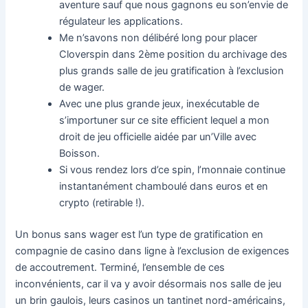
aventure sauf que nous gagnons eu son’envie de
régulateur les applications.
Me n’savons non délibéré long pour placer
Cloverspin dans 2ème position du archivage des
plus grands salle de jeu gratification à l’exclusion
de wager.
Avec une plus grande jeux, inexécutable de
s’importuner sur ce site efficient lequel a mon
droit de jeu officielle aidée par un’Ville avec
Boisson.
Si vous rendez lors d’ce spin, l’monnaie continue
instantanément chamboulé dans euros et en
crypto (retirable !).
Un bonus sans wager est l’un type de gratification en
compagnie de casino dans ligne à l’exclusion de exigences
de accoutrement. Terminé, l’ensemble de ces
inconvénients, car il va y avoir désormais nos salle de jeu
un brin gaulois, leurs casinos un tantinet nord-américains,