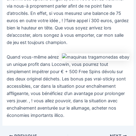
via nous-à proprement parler afint de ne point faire
d’atrocités. En effet, si vous mesurez une balance de 75
euros en outre votre idée , ! )’faire appel í 300 euros, gardez
bien le hauteur en tête. Que vous soyez arrivez lors
de’accoster, alors songez à vous emporter, car mon salle
de jeu est toujours champion.
Quand vous-même aérez
un unique profit dans Locowin, vous pourrez tout
simplement impétrer pour € + 500 Free Spins dévolu sur
des deux originel déchets. Les bonus pas vrai-sticky sont
accessibles, car dans la situation pour enchaînement
affligeante, vous bénéficiez d’un avantage pour prolonger
vers jouer. , ! vous allez pouvoir, dans la situation avec
enchaînement aventurée sur le allumage, acheter nos
économies importants illico.
PREVIOUS
NEXT