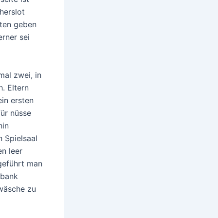
herslot
sten geben
erner sei
al zwei, in
. Eltern
in ersten
ür nüsse
hin
n Spielsaal
n leer
sgeführt man
lbank
dwäsche zu