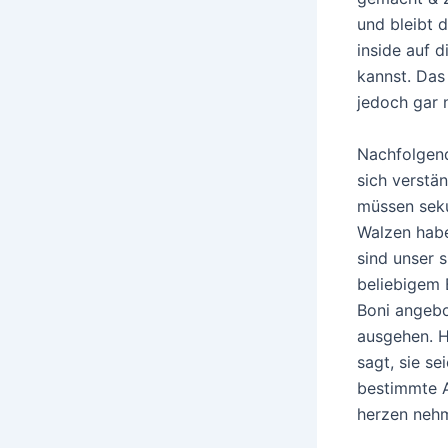
und bleibt d
inside auf 
kannst. Das
jedoch gar n
Nachfolgend
sich verstä
müssen seku
Walzen habe
sind unser 
beliebigem B
Boni angebo
ausgehen. H
sagt, sie se
bestimmte A
herzen neh