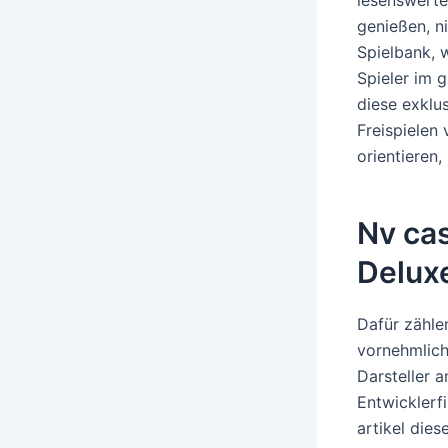
genießen, n
Spielbank, 
Spieler im 
diese exklu
Freispielen
orientieren,
Nv cas
Delux
Dafür zähle
vornehmlich
Darsteller 
Entwicklerf
artikel dies