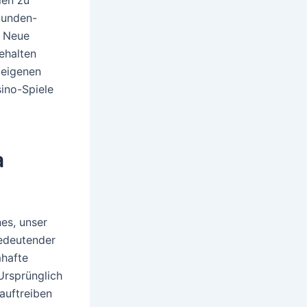
rbunden-
. Neue
ehalten
 eigenen
ino-Spiele
a
es, unser
bedeutender
mhafte
Ursprünglich
 auftreiben