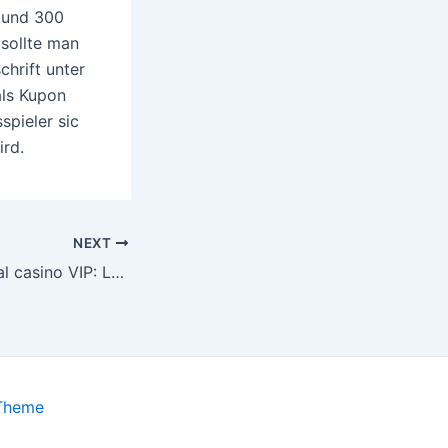
 und 300
 sollte man
chrift unter
als Kupon
spieler sic
ird.
NEXT
Crown Coins Local casino VIP: Levels, Advantages & VIP Extra 2025
 Theme