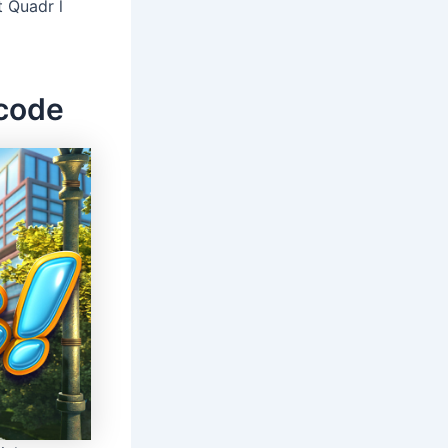
t Quadr l
code