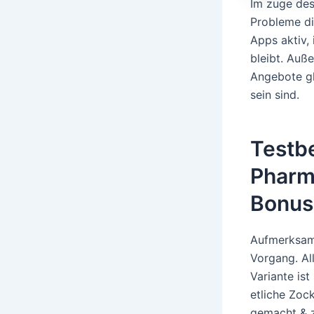
Im zuge des
Probleme di
Apps aktiv,
bleibt. Auß
Angebote gl
sein sind.
Testbe
Pharm
Bonus
Aufmerksam 
Vorgang. Al
Variante is
etliche Zoc
gemacht & z