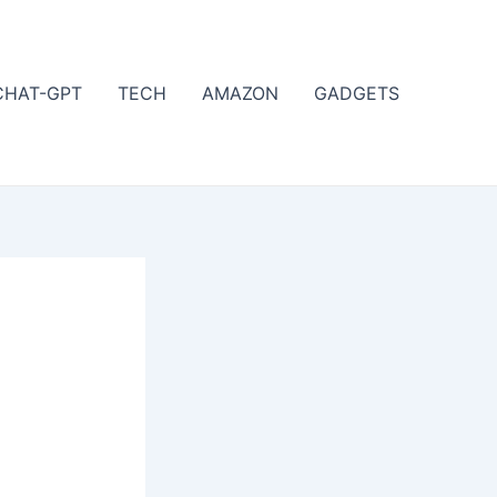
CHAT-GPT
TECH
AMAZON
GADGETS