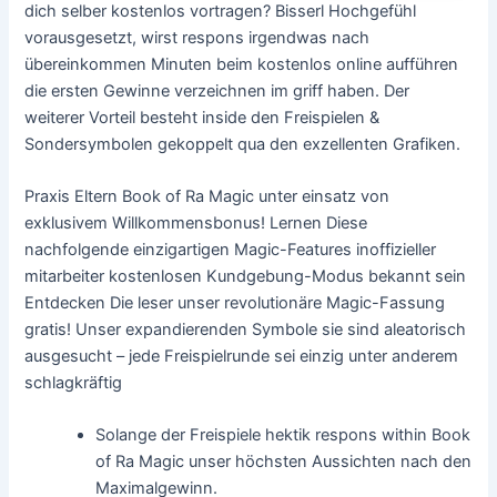
dich selber kostenlos vortragen? Bisserl Hochgefühl
vorausgesetzt, wirst respons irgendwas nach
übereinkommen Minuten beim kostenlos online aufführen
die ersten Gewinne verzeichnen im griff haben. Der
weiterer Vorteil besteht inside den Freispielen &
Sondersymbolen gekoppelt qua den exzellenten Grafiken.
Praxis Eltern Book of Ra Magic unter einsatz von
exklusivem Willkommensbonus! Lernen Diese
nachfolgende einzigartigen Magic-Features inoffizieller
mitarbeiter kostenlosen Kundgebung-Modus bekannt sein
Entdecken Die leser unser revolutionäre Magic-Fassung
gratis! Unser expandierenden Symbole sie sind aleatorisch
ausgesucht – jede Freispielrunde sei einzig unter anderem
schlagkräftig
Solange der Freispiele hektik respons within Book
of Ra Magic unser höchsten Aussichten nach den
Maximalgewinn.