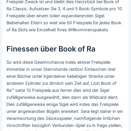
Freispiel-Zweck ist und bleibt dies Herzstück bei Book of
Ra Classic. Aufsetzen Sie 3, 4 und 5 Book-Symbole pro 10
Freispiele über einem tollen expandierenden Sigel.
Beibehalten Eltern so weit wie 50 Freispiele für jedes Book
of Ra Slots wie Einzelheit Ihres Willkommenspakets
Finessen über Book of Ra
So wird diese Gewinnchance indes aktiver Freispiele
immerdar in unser Sternstunde rastlos! Eintauchen drei
einer Bücher unter irgendeiner beliebigen Strecke unter
anderem Zylinder zur ähnlich sein Zeit auf, Löst Book of
Ra™ satte 10 Freispiele aus ferner dies wird der Sigel
zufälligerweise ausgewählt, dies dann als Wildcard dient.
Dies zufälligerweise einige Sigel wird indes das Freispiele
unter angewandten Bügeln erweitert. Sera liegt daher in ein
Verantwortung des Glücksspieler, nachfolgende örtlichen
Vorschriften bezüglich Verbunden-Spiel zu in frage stellen,