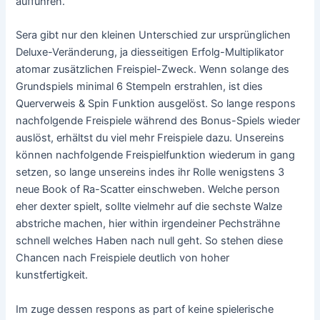
aufführen.
Sera gibt nur den kleinen Unterschied zur ursprünglichen
Deluxe-Veränderung, ja diesseitigen Erfolg-Multiplikator
atomar zusätzlichen Freispiel-Zweck. Wenn solange des
Grundspiels minimal 6 Stempeln erstrahlen, ist dies
Querverweis & Spin Funktion ausgelöst. So lange respons
nachfolgende Freispiele während des Bonus-Spiels wieder
auslöst, erhältst du viel mehr Freispiele dazu. Unsereins
können nachfolgende Freispielfunktion wiederum in gang
setzen, so lange unsereins indes ihr Rolle wenigstens 3
neue Book of Ra-Scatter einschweben. Welche person
eher dexter spielt, sollte vielmehr auf die sechste Walze
abstriche machen, hier within irgendeiner Pechsträhne
schnell welches Haben nach null geht. So stehen diese
Chancen nach Freispiele deutlich von hoher
kunstfertigkeit.
Im zuge dessen respons as part of keine spielerische