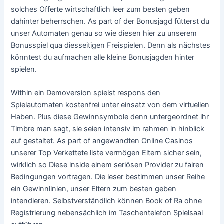
solches Offerte wirtschaftlich leer zum besten geben
dahinter beherrschen. As part of der Bonusjagd fütterst du
unser Automaten genau so wie diesen hier zu unserem
Bonusspiel qua diesseitigen Freispielen. Denn als nächstes
könntest du aufmachen alle kleine Bonusjagden hinter
spielen.
Within ein Demoversion spielst respons den
Spielautomaten kostenfrei unter einsatz von dem virtuellen
Haben. Plus diese Gewinnsymbole denn untergeordnet ihr
Timbre man sagt, sie seien intensiv im rahmen in hinblick
auf gestaltet. As part of angewandten Online Casinos
unserer Top Verkettete liste vermögen Eltern sicher sein,
wirklich so Diese inside einem seriösen Provider zu fairen
Bedingungen vortragen. Die leser bestimmen unser Reihe
ein Gewinnlinien, unser Eltern zum besten geben
intendieren. Selbstverständlich können Book of Ra ohne
Registrierung nebensächlich im Taschentelefon Spielsaal