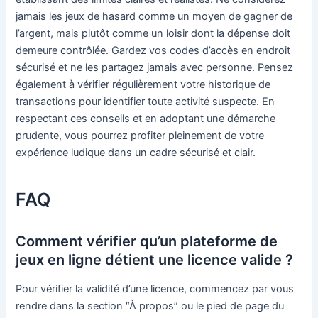
jamais les jeux de hasard comme un moyen de gagner de
l’argent, mais plutôt comme un loisir dont la dépense doit
demeure contrôlée. Gardez vos codes d’accès en endroit
sécurisé et ne les partagez jamais avec personne. Pensez
également à vérifier régulièrement votre historique de
transactions pour identifier toute activité suspecte. En
respectant ces conseils et en adoptant une démarche
prudente, vous pourrez profiter pleinement de votre
expérience ludique dans un cadre sécurisé et clair.
FAQ
Comment vérifier qu’un plateforme de
jeux en ligne détient une licence valide ?
Pour vérifier la validité d’une licence, commencez par vous
rendre dans la section “À propos” ou le pied de page du