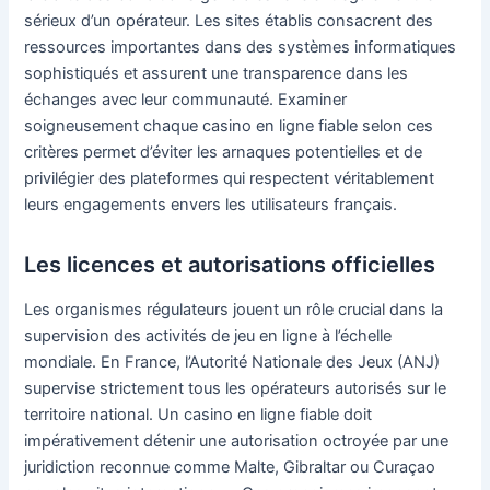
sérieux d’un opérateur. Les sites établis consacrent des
ressources importantes dans des systèmes informatiques
sophistiqués et assurent une transparence dans les
échanges avec leur communauté. Examiner
soigneusement chaque casino en ligne fiable selon ces
critères permet d’éviter les arnaques potentielles et de
privilégier des plateformes qui respectent véritablement
leurs engagements envers les utilisateurs français.
Les licences et autorisations officielles
Les organismes régulateurs jouent un rôle crucial dans la
supervision des activités de jeu en ligne à l’échelle
mondiale. En France, l’Autorité Nationale des Jeux (ANJ)
supervise strictement tous les opérateurs autorisés sur le
territoire national. Un casino en ligne fiable doit
impérativement détenir une autorisation octroyée par une
juridiction reconnue comme Malte, Gibraltar ou Curaçao