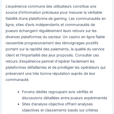
L’expérience commune des utilisateurs constitue une
source d’information précieuse pour mesurer la véritable
fiabilité d’une plateforme de gaming. Les communautés en
ligne, sites d’avis indépendants et communautés de
joueurs échangent régulièrement leurs retours sur les
diverses plateformes du secteur. Un casino en ligne fiable
rassemble progressivement des témoignages positifs
portant sur la rapidité des paiements, la qualité du service
client et l’impartialité des jeux proposés. Consulter ces
retours d’expérience permet d’repérer facilement les
plateformes défaillantes et de privilégier les opérateurs qui
préservent une très bonne réputation auprès de leur
communauté.
Forums dédiés regroupant avis vérifiés et
discussions détaillées entre joueurs expérimentés
Sites d’analyse objective offrant analyses
objectives et classements basés sur critères