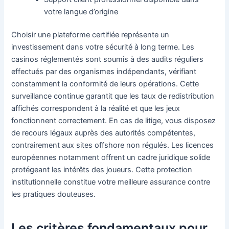
votre langue d’origine
Choisir une plateforme certifiée représente un
investissement dans votre sécurité à long terme. Les
casinos réglementés sont soumis à des audits réguliers
effectués par des organismes indépendants, vérifiant
constamment la conformité de leurs opérations. Cette
surveillance continue garantit que les taux de redistribution
affichés correspondent à la réalité et que les jeux
fonctionnent correctement. En cas de litige, vous disposez
de recours légaux auprès des autorités compétentes,
contrairement aux sites offshore non régulés. Les licences
européennes notamment offrent un cadre juridique solide
protégeant les intérêts des joueurs. Cette protection
institutionnelle constitue votre meilleure assurance contre
les pratiques douteuses.
Les critères fondamentaux pour