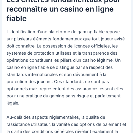
reconnaître un casino en ligne
fiable
L’identification d’une plateforme de gaming fiable repose
sur plusieurs éléments fondamentaux que tout joueur avisé
doit connaître. La possession de licences officielles, les
systèmes de protection utilisées et la transparence des
opérations constituent les piliers d’un casino légitime. Un
casino en ligne fiable se distingue par sa respect des
standards internationales et son dévouement à la
protection des joueurs. Ces standards ne sont pas
optionnels mais représentent des assurances essentielles
pour une pratique du gaming sans risque et parfaitement
légale.
Au-delà des aspects réglementaires, la qualité de
l’assistance utilisateur, la variété des options de paiement et
la clarté des conditions générales révèlent également le