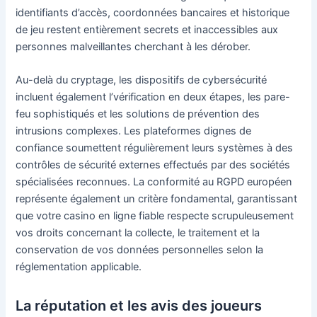
identifiants d’accès, coordonnées bancaires et historique
de jeu restent entièrement secrets et inaccessibles aux
personnes malveillantes cherchant à les dérober.
Au-delà du cryptage, les dispositifs de cybersécurité
incluent également l’vérification en deux étapes, les pare-
feu sophistiqués et les solutions de prévention des
intrusions complexes. Les plateformes dignes de
confiance soumettent régulièrement leurs systèmes à des
contrôles de sécurité externes effectués par des sociétés
spécialisées reconnues. La conformité au RGPD européen
représente également un critère fondamental, garantissant
que votre casino en ligne fiable respecte scrupuleusement
vos droits concernant la collecte, le traitement et la
conservation de vos données personnelles selon la
réglementation applicable.
La réputation et les avis des joueurs