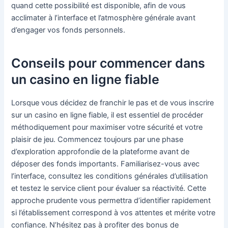
quand cette possibilité est disponible, afin de vous
acclimater à l’interface et l’atmosphère générale avant
d’engager vos fonds personnels.
Conseils pour commencer dans
un casino en ligne fiable
Lorsque vous décidez de franchir le pas et de vous inscrire
sur un casino en ligne fiable, il est essentiel de procéder
méthodiquement pour maximiser votre sécurité et votre
plaisir de jeu. Commencez toujours par une phase
d’exploration approfondie de la plateforme avant de
déposer des fonds importants. Familiarisez-vous avec
l’interface, consultez les conditions générales d’utilisation
et testez le service client pour évaluer sa réactivité. Cette
approche prudente vous permettra d’identifier rapidement
si l’établissement correspond à vos attentes et mérite votre
confiance. N’hésitez pas à profiter des bonus de