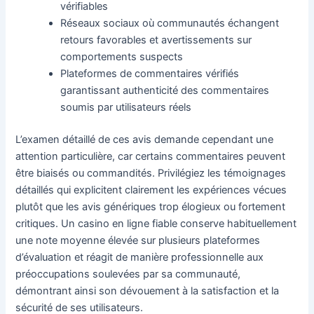
vérifiables
Réseaux sociaux où communautés échangent
retours favorables et avertissements sur
comportements suspects
Plateformes de commentaires vérifiés
garantissant authenticité des commentaires
soumis par utilisateurs réels
L’examen détaillé de ces avis demande cependant une
attention particulière, car certains commentaires peuvent
être biaisés ou commandités. Privilégiez les témoignages
détaillés qui explicitent clairement les expériences vécues
plutôt que les avis génériques trop élogieux ou fortement
critiques. Un casino en ligne fiable conserve habituellement
une note moyenne élevée sur plusieurs plateformes
d’évaluation et réagit de manière professionnelle aux
préoccupations soulevées par sa communauté,
démontrant ainsi son dévouement à la satisfaction et la
sécurité de ses utilisateurs.