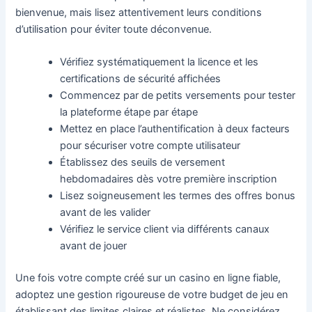
bienvenue, mais lisez attentivement leurs conditions
d’utilisation pour éviter toute déconvenue.
Vérifiez systématiquement la licence et les
certifications de sécurité affichées
Commencez par de petits versements pour tester
la plateforme étape par étape
Mettez en place l’authentification à deux facteurs
pour sécuriser votre compte utilisateur
Établissez des seuils de versement
hebdomadaires dès votre première inscription
Lisez soigneusement les termes des offres bonus
avant de les valider
Vérifiez le service client via différents canaux
avant de jouer
Une fois votre compte créé sur un casino en ligne fiable,
adoptez une gestion rigoureuse de votre budget de jeu en
établissant des limites claires et réalistes. Ne considérez