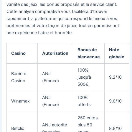
variété des jeux, les bonus proposés et le service client.
Cette analyse comparative vous facilitera d’trouver
rapidement la plateforme qui correspond le mieux à vos
préférences et votre façon de jouer, tout en garantissant
une expérience fiable et honnête.
Bonus de
Note
Casino
Autorisation
bienvenue
globale
100%
Barrière
ANJ
jusqu’à
9.2/10
Casino
(France)
500€
ANJ
100€
Winamax
9.0/10
(France)
offerts
250 euros
ANJ autorité
plus 50
Betclic
8.8/10