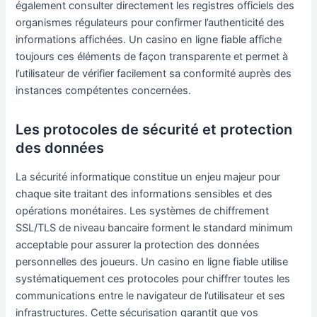
également consulter directement les registres officiels des
organismes régulateurs pour confirmer l’authenticité des
informations affichées. Un casino en ligne fiable affiche
toujours ces éléments de façon transparente et permet à
l’utilisateur de vérifier facilement sa conformité auprès des
instances compétentes concernées.
Les protocoles de sécurité et protection
des données
La sécurité informatique constitue un enjeu majeur pour
chaque site traitant des informations sensibles et des
opérations monétaires. Les systèmes de chiffrement
SSL/TLS de niveau bancaire forment le standard minimum
acceptable pour assurer la protection des données
personnelles des joueurs. Un casino en ligne fiable utilise
systématiquement ces protocoles pour chiffrer toutes les
communications entre le navigateur de l’utilisateur et ses
infrastructures. Cette sécurisation garantit que vos