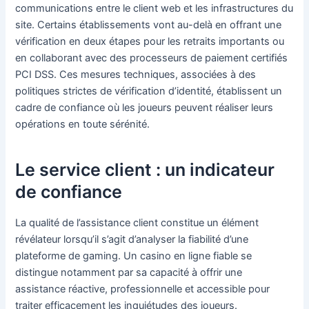
communications entre le client web et les infrastructures du
site. Certains établissements vont au-delà en offrant une
vérification en deux étapes pour les retraits importants ou
en collaborant avec des processeurs de paiement certifiés
PCI DSS. Ces mesures techniques, associées à des
politiques strictes de vérification d’identité, établissent un
cadre de confiance où les joueurs peuvent réaliser leurs
opérations en toute sérénité.
Le service client : un indicateur
de confiance
La qualité de l’assistance client constitue un élément
révélateur lorsqu’il s’agit d’analyser la fiabilité d’une
plateforme de gaming. Un casino en ligne fiable se
distingue notamment par sa capacité à offrir une
assistance réactive, professionnelle et accessible pour
traiter efficacement les inquiétudes des joueurs.