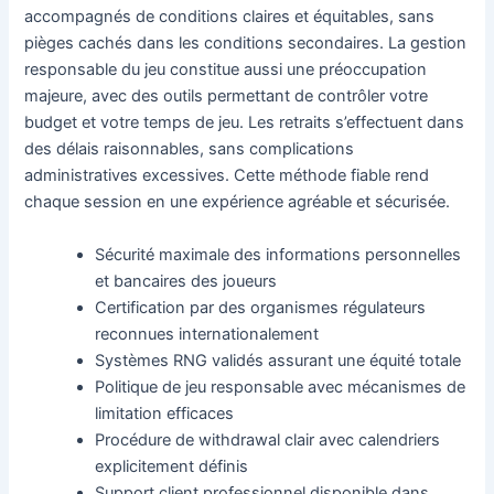
accompagnés de conditions claires et équitables, sans
pièges cachés dans les conditions secondaires. La gestion
responsable du jeu constitue aussi une préoccupation
majeure, avec des outils permettant de contrôler votre
budget et votre temps de jeu. Les retraits s’effectuent dans
des délais raisonnables, sans complications
administratives excessives. Cette méthode fiable rend
chaque session en une expérience agréable et sécurisée.
Sécurité maximale des informations personnelles
et bancaires des joueurs
Certification par des organismes régulateurs
reconnues internationalement
Systèmes RNG validés assurant une équité totale
Politique de jeu responsable avec mécanismes de
limitation efficaces
Procédure de withdrawal clair avec calendriers
explicitement définis
Support client professionnel disponible dans