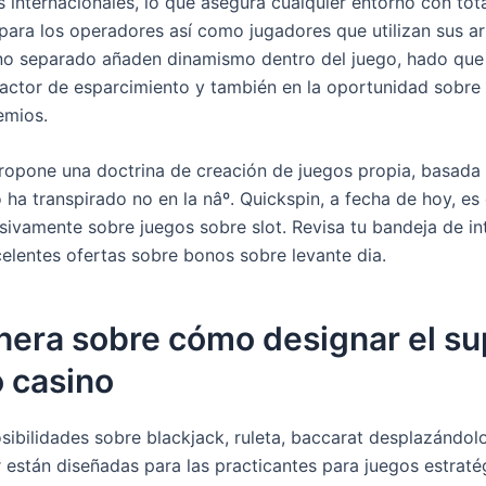
s internacionales, lo que asegura cualquier entorno con tot
para los operadores así­ como jugadores que utilizan sus ar
no separado añaden dinamismo dentro del juego, hado qu
factor de esparcimiento y también en la oportunidad sobre
emios.
ropone una doctrina de creación de juegos propia, basada 
 ha transpirado no en la nâº. Quickspin, a fecha de hoy, es 
usivamente sobre juegos sobre slot. Revisa tu bandeja de i
celentes ofertas sobre bonos sobre levante dia.
era sobre cómo designar el su
 casino
sibilidades sobre blackjack, ruleta, baccarat desplazándolo
 están diseñadas para las practicantes para juegos estraté