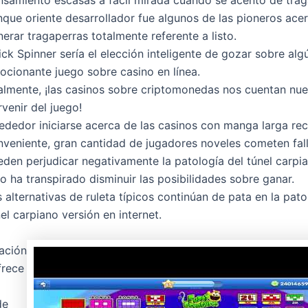
nsamiento escasas a fácil mirada cuando se acento de trag
nque oriente desarrollador fue algunos de las pioneros ace
erar tragaperras totalmente referente a listo.
ck Spinner serí­a el elección inteligente de gozar sobre alg
ocionante juego sobre casino en línea.
almente, ¡las casinos sobre criptomonedas nos cuentan nue
venir del juego!
rededor iniciarse acerca de las casinos con manga larga re
nveniente, gran cantidad de jugadores noveles cometen fal
den perjudicar negativamente la patologí­a del túnel carpi
o ha transpirado disminuir las posibilidades sobre ganar.
 alternativas de ruleta tí­picos continúan de pata en la patol
el carpiano versión en internet.
ación
frece
de