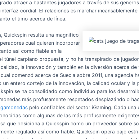
grado atraer a bastantes jugadores a través de sus generos
 interfaz cordial. El relaciones es marchar incansablemente
anto el timo acerca de línea.
a, Quickspin resulta una magnifico
peradores cual quieren incorporar
anto así­ como fiable en la
del túnel carpiano propuesta, y no ha transpirado de jugado
calidad, la innovación y también en la diversión acerca de 
cual comenzó acerca de Suecia sobre 2011, una agencia h
un entero cortejo de la innovación, la calidad ocular y la p
ickspin se ha consolidado como individuo para los desarrol
amonedas más profusamente respetados desplazándolo hac
ragamonedas
pelo confiables del sector iGaming. Cada una d
conocidas como algunas de las más profusamente exigentes
osa que posiciona a Quickspin como un proveedor sobre s
lmente regulado así­ como fiable. Quickspin opera bajo estri