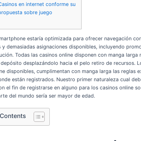
Casinos en internet conforme su
propuesta sobre juego
martphone estaría optimizada para ofrecer navegación cor
 y demasiadas asignaciones disponibles, incluyendo promo
ución. Todas las casinos online disponen con manga larga 
depósito desplazándolo hacia el pelo retiro de recursos. L
ine disponibles, cumplimentan con manga larga las reglas e
donde están registrados.
Nuestro primer naturaleza cual deb
n el fin de registrarse en alguno para los casinos online s
arte del mundo serí­a ser mayor de edad.
 Contents