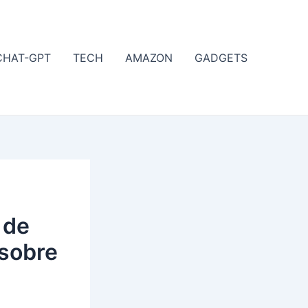
CHAT-GPT
TECH
AMAZON
GADGETS
 de
 sobre