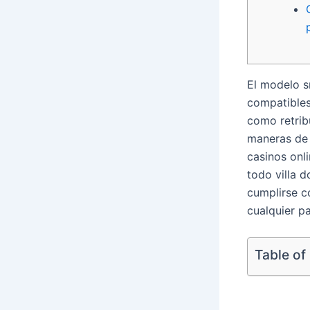
El modelo s
compatibles
como retrib
maneras de 
casinos onl
todo villa 
cumplirse co
cualquier p
Table of