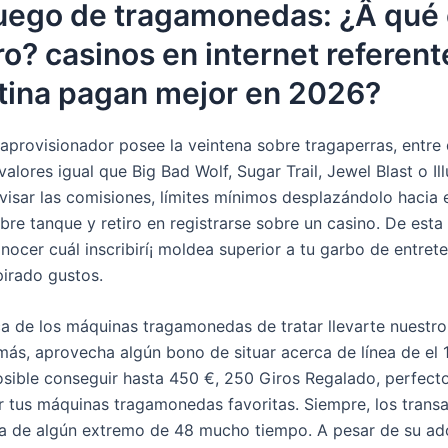
uego de tragamonedas: ¿Â qué 
o? casinos en internet referent
tina pagan mejor en 2026?
 aprovisionador posee la veintena sobre tragaperras, entre
alores igual que Big Bad Wolf, Sugar Trail, Jewel Blast o Il
isar las comisiones, límites mínimos desplazándolo hacia e
re tanque y retiro en registrarse sobre un casino. De esta
nocer cuál inscribirí¡ moldea superior a tu garbo de entret
pirado gustos.
ca de los máquinas tragamonedas de tratar llevarte nuestro
ás, aprovecha algún bono de situar acerca de línea de el 
osible conseguir hasta 450 €, 250 Giros Regalado, perfecto
r tus máquinas tragamonedas favoritas. Siempre, los trans
a de algún extremo de 48 mucho tiempo. A pesar de su ad