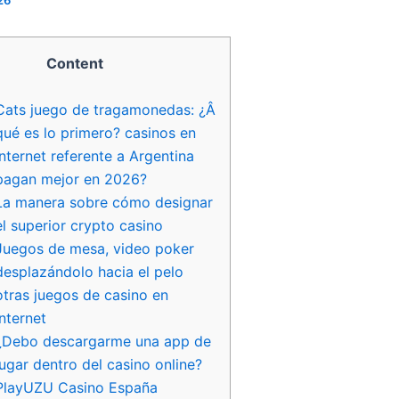
26
Content
Cats juego de tragamonedas: ¿Â
qué es lo primero? casinos en
internet referente a Argentina
pagan mejor en 2026?
La manera sobre cómo designar
el superior crypto casino
Juegos de mesa, video poker
desplazándolo hacia el pelo
otras juegos de casino en
internet
¿Debo descargarme una app de
jugar dentro del casino online?
PlayUZU Casino España