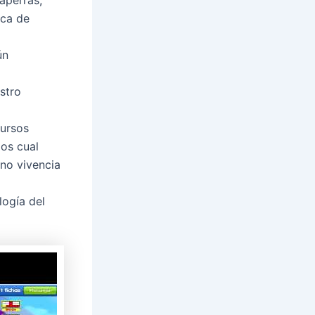
aperras,
rca de
ún
stro
cursos
los cual
ano vivencia
ogí­a del