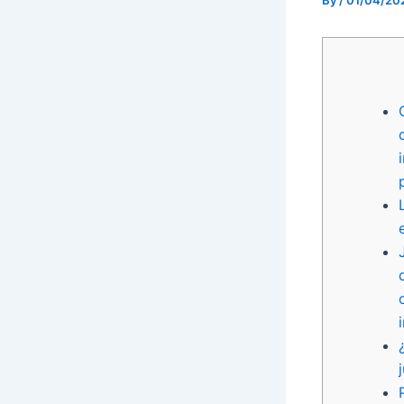
By
/
01/04/20