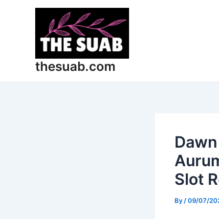
Skip
Post
to
navigation
content
thesuab.com
Dawn
Aurum
Slot 
By
/
09/07/20