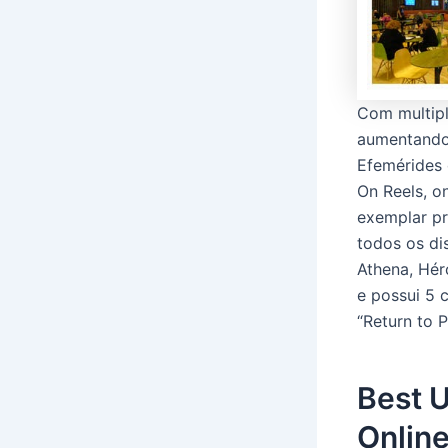
Com multipl
aumentando 
Efemérides
On Reels, o
exemplar pr
todos os di
Athena, Hér
e possui 5 c
“Return to P
Best U
Online