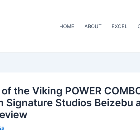
HOME
ABOUT
EXCEL
 of the Viking POWER COMB
 Signature Studios Beizebu 
Review
26