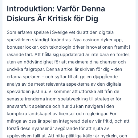
Introduktion: Varför Denna
Diskurs Är Kritisk för Dig
Som erfaren spelare i Sverige vet du att den digitala
spelvärlden ständigt förändras. Nya casinon dyker upp,
bonusar lockar, och teknologin driver innovationen framåt i
rasande fart. Att hålla sig uppdaterad är inte bara en fördel,
utan en nödvändighet för att maximera dina chanser och
undvika fallgropar. Denna artikel är skriven för dig – den
erfarna spelaren – och syftar till att ge en djupgående
analys av de mest relevanta aspekterna av den digitala
spelvärlden just nu. Vi kommer att utforska allt från de
senaste trenderna inom spelutveckling till strategier för
ansvarsfullt spelande och hur du kan navigera i den
komplexa landskapet av licenser och regleringar. För
många av oss är spel en integrerad del av vår fritid, och att
förstå dess nyanser är avgörande för att njuta av
upplevelsen fullt ut. Att hitta pålitliga källor är nyckeln, och