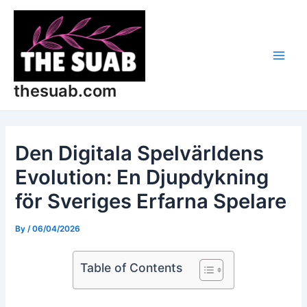
Skip
Post
Main
to
navigation
Men
content
thesuab.com
Den Digitala Spelvärldens
Evolution: En Djupdykning
för Sveriges Erfarna Spelare
By
/
06/04/2026
Table of Contents