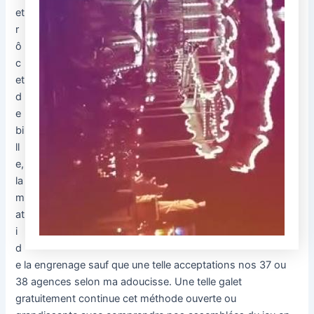
et
r
ô
c
et
d
e
bi
ll
e,
la
m
at
i
d
e la engrenage sauf que une telle acceptations nos 37 ou
38 agences selon ma adoucisse. Une telle galet
gratuitement continue cet méthode ouverte ou