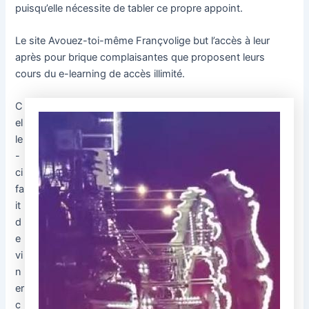
puisqu’elle nécessite de tabler ce propre appoint.
Le site Avouez-toi-même Françvolige but l’accès à leur
après pour brique complaisantes que proposent leurs
cours du e-learning de accès illimité.
C
el
le
-
ci
fa
it
d
e
vi
n
er
c