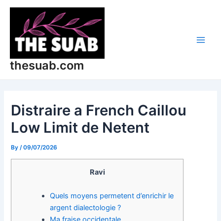
Skip
Post
Main
to
navigation
Men
content
thesuab.com
Distraire a French Caillou
Low Limit de Netent
By
/
09/07/2026
Ravi
Quels moyens permetent d’enrichir le
argent dialectologie ?
Ma fraise occidentale