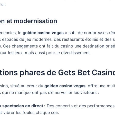
hui.
on et modernisation
écennies, le
golden casino vegas
a subi de nombreuses rén
s espaces de jeu modernes, des restaurants étoilés et des 
s. Ces changements ont fait du casino une destination pris
ur les jeux, mais aussi pour le divertissement.
tions phares de Gets Bet Casin
sino, situé au cœur du
golden casino vegas
, offre une mul
s qui ne manqueront pas d’émerveiller les visiteurs :
s spectacles en direct :
Des concerts et des performances
t vibrer les foules chaque soir.