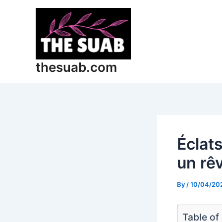
Skip
Post
to
navigation
content
thesuab.com
Éclat
un rêv
By
/
10/04/20
Table of