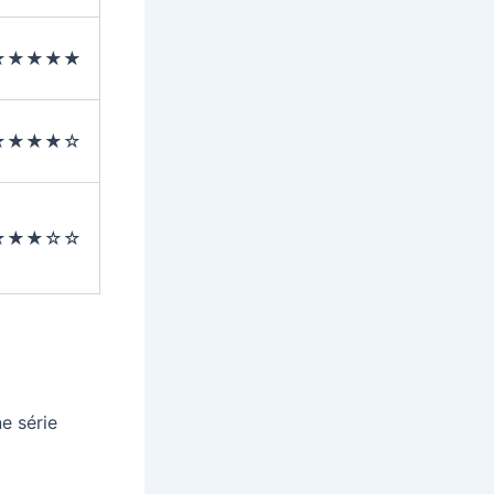
★★★★★
★★★★☆
★★★☆☆
e série