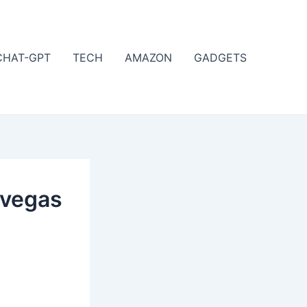
CHAT-GPT
TECH
AMAZON
GADGETS
 vegas