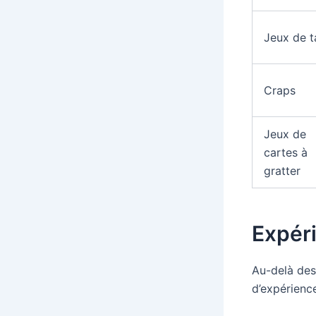
Jeux de t
Craps
Jeux de
cartes à
gratter
Expér
Au-delà des
d’expérienc