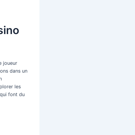
sino
e joueur
nons dans un
n
lorer les
 qui font du