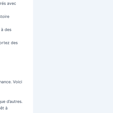
érés avec
toire
 à des
ortez des
hance. Voici
ue d’autres.
êt à