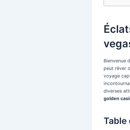
Éclat
vegas
Bienvenue d
peut rêver 
voyage capti
incontourna
diverses att
golden cas
Table 