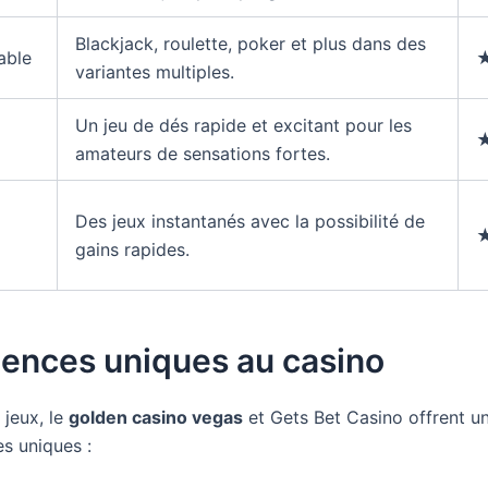
Blackjack, roulette, poker et plus dans des
able
variantes multiples.
Un jeu de dés rapide et excitant pour les
amateurs de sensations fortes.
Des jeux instantanés avec la possibilité de
gains rapides.
iences uniques au casino
 jeux, le
golden casino vegas
et Gets Bet Casino offrent un
es uniques :