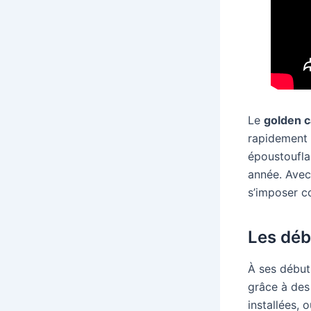
Le
golden c
rapidement 
époustoufla
année. Avec 
s’imposer c
Les déb
À ses débuts
grâce à des
installées,