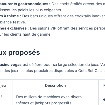
staurants gastronomiques :
Des chefs étoilés créent des 
issent les palais les plus exigeants.
rs à thème :
Des bars uniques offrent des cocktails innova
biance festive.
nes exclusives :
Des salons VIP offrant des services perso
ur les clients haut de gamme.
eux proposés
asino vegas
est célèbre pour sa large sélection de jeux. Vo
s des jeux les plus populaires disponibles à Gets Bet Casin
 jeu
Description
 à
Des milliers de machines avec divers
thèmes et jackpots progressifs.