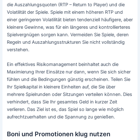
die Auszahlungsquoten (RTP – Return to Player) und die
Volatilität der Spiele. Spiele mit einem höheren RTP und
einer geringeren Volatilität bieten tendenziell häufigere, aber
kleinere Gewinne, was für ein längeres und kontrollierteres
Spielvergnügen sorgen kann. Vermeiden Sie Spiele, deren
Regeln und Auszahlungsstrukturen Sie nicht vollständig
verstehen.
Ein effektives Risikomanagement beinhaltet auch die
Maximierung Ihrer Einsätze nur dann, wenn Sie sich sicher
fühlen und die Bedingungen günstig erscheinen. Teilen Sie
Ihr Spielkapital in kleinere Einheiten auf, die Sie über
mehrere Spielrunden oder Sitzungen verteilen können. Dies
verhindert, dass Sie Ihr gesamtes Geld in kurzer Zeit
verlieren. Das Ziel ist es, das Spiel so lange wie möglich
aufrechtzuerhalten und die Spannung zu genießen.
Boni und Promotionen klug nutzen