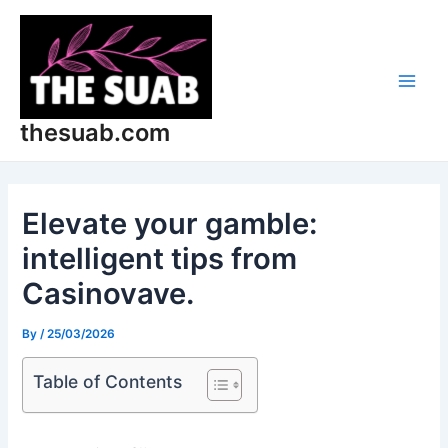
Skip
Post
Main
to
navigation
Men
content
thesuab.com
Elevate your gamble:
intelligent tips from
Casinovave.
By
/
25/03/2026
Table of Contents