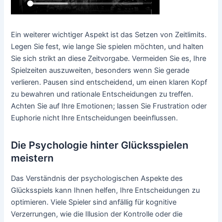
Ein weiterer wichtiger Aspekt ist das Setzen von Zeitlimits.
Legen Sie fest, wie lange Sie spielen möchten, und halten
Sie sich strikt an diese Zeitvorgabe. Vermeiden Sie es, Ihre
Spielzeiten auszuweiten, besonders wenn Sie gerade
verlieren. Pausen sind entscheidend, um einen klaren Kopf
zu bewahren und rationale Entscheidungen zu treffen.
Achten Sie auf Ihre Emotionen; lassen Sie Frustration oder
Euphorie nicht Ihre Entscheidungen beeinflussen.
Die Psychologie hinter Glücksspielen
meistern
Das Verständnis der psychologischen Aspekte des
Glücksspiels kann Ihnen helfen, Ihre Entscheidungen zu
optimieren. Viele Spieler sind anfällig für kognitive
Verzerrungen, wie die Illusion der Kontrolle oder die