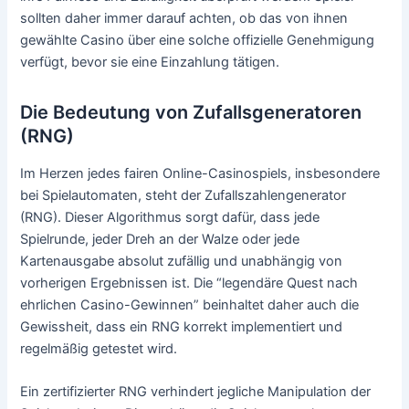
sollten daher immer darauf achten, ob das von ihnen
gewählte Casino über eine solche offizielle Genehmigung
verfügt, bevor sie eine Einzahlung tätigen.
Die Bedeutung von Zufallsgeneratoren
(RNG)
Im Herzen jedes fairen Online-Casinospiels, insbesondere
bei Spielautomaten, steht der Zufallszahlengenerator
(RNG). Dieser Algorithmus sorgt dafür, dass jede
Spielrunde, jeder Dreh an der Walze oder jede
Kartenausgabe absolut zufällig und unabhängig von
vorherigen Ergebnissen ist. Die “legendäre Quest nach
ehrlichen Casino-Gewinnen” beinhaltet daher auch die
Gewissheit, dass ein RNG korrekt implementiert und
regelmäßig getestet wird.
Ein zertifizierter RNG verhindert jegliche Manipulation der