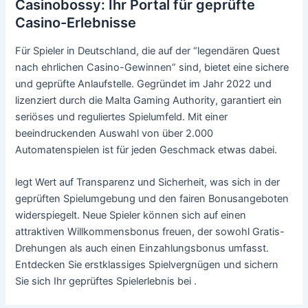
Casinobossy: Ihr Portal für geprüfte
Casino-Erlebnisse
Für Spieler in Deutschland, die auf der “legendären Quest
nach ehrlichen Casino-Gewinnen” sind, bietet eine sichere
und geprüfte Anlaufstelle. Gegründet im Jahr 2022 und
lizenziert durch die Malta Gaming Authority, garantiert ein
seriöses und reguliertes Spielumfeld. Mit einer
beeindruckenden Auswahl von über 2.000
Automatenspielen ist für jeden Geschmack etwas dabei.
legt Wert auf Transparenz und Sicherheit, was sich in der
geprüften Spielumgebung und den fairen Bonusangeboten
widerspiegelt. Neue Spieler können sich auf einen
attraktiven Willkommensbonus freuen, der sowohl Gratis-
Drehungen als auch einen Einzahlungsbonus umfasst.
Entdecken Sie erstklassiges Spielvergnügen und sichern
Sie sich Ihr geprüftes Spielerlebnis bei .