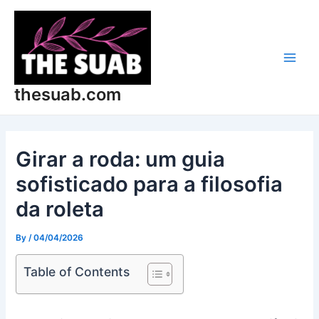
Skip
Post
Main
to
navigation
Men
content
thesuab.com
Girar a roda: um guia
sofisticado para a filosofia
da roleta
By
/
04/04/2026
Table of Contents