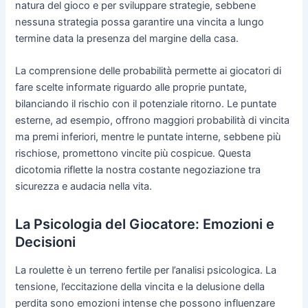
natura del gioco e per sviluppare strategie, sebbene
nessuna strategia possa garantire una vincita a lungo
termine data la presenza del margine della casa.
La comprensione delle probabilità permette ai giocatori di
fare scelte informate riguardo alle proprie puntate,
bilanciando il rischio con il potenziale ritorno. Le puntate
esterne, ad esempio, offrono maggiori probabilità di vincita
ma premi inferiori, mentre le puntate interne, sebbene più
rischiose, promettono vincite più cospicue. Questa
dicotomia riflette la nostra costante negoziazione tra
sicurezza e audacia nella vita.
La Psicologia del Giocatore: Emozioni e
Decisioni
La roulette è un terreno fertile per l’analisi psicologica. La
tensione, l’eccitazione della vincita e la delusione della
perdita sono emozioni intense che possono influenzare