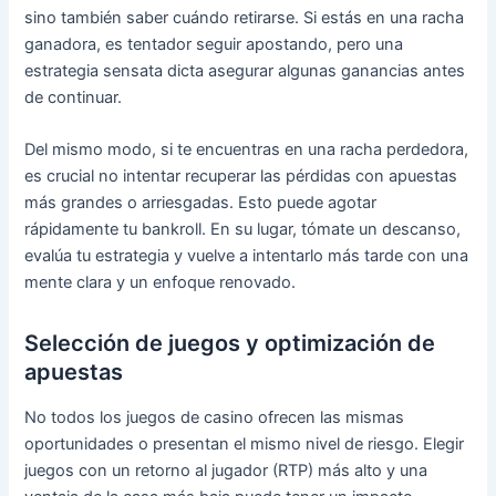
sino también saber cuándo retirarse. Si estás en una racha
ganadora, es tentador seguir apostando, pero una
estrategia sensata dicta asegurar algunas ganancias antes
de continuar.
Del mismo modo, si te encuentras en una racha perdedora,
es crucial no intentar recuperar las pérdidas con apuestas
más grandes o arriesgadas. Esto puede agotar
rápidamente tu bankroll. En su lugar, tómate un descanso,
evalúa tu estrategia y vuelve a intentarlo más tarde con una
mente clara y un enfoque renovado.
Selección de juegos y optimización de
apuestas
No todos los juegos de casino ofrecen las mismas
oportunidades o presentan el mismo nivel de riesgo. Elegir
juegos con un retorno al jugador (RTP) más alto y una