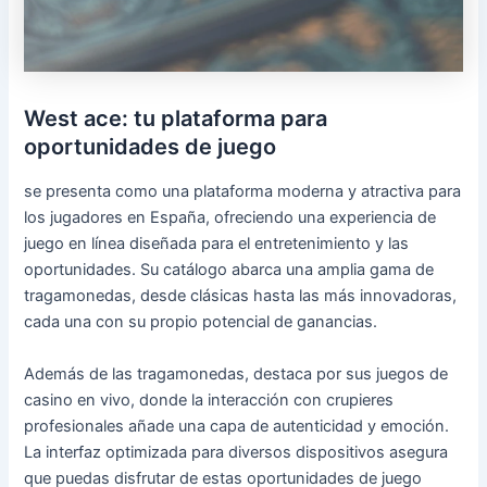
West ace: tu plataforma para
oportunidades de juego
se presenta como una plataforma moderna y atractiva para
los jugadores en España, ofreciendo una experiencia de
juego en línea diseñada para el entretenimiento y las
oportunidades. Su catálogo abarca una amplia gama de
tragamonedas, desde clásicas hasta las más innovadoras,
cada una con su propio potencial de ganancias.
Además de las tragamonedas, destaca por sus juegos de
casino en vivo, donde la interacción con crupieres
profesionales añade una capa de autenticidad y emoción.
La interfaz optimizada para diversos dispositivos asegura
que puedas disfrutar de estas oportunidades de juego