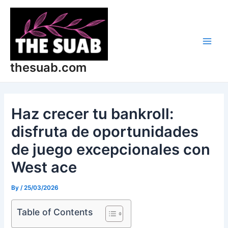
Skip
Post
Main
to
navigation
Men
content
thesuab.com
Haz crecer tu bankroll:
disfruta de oportunidades
de juego excepcionales con
West ace
By
/
25/03/2026
Table of Contents