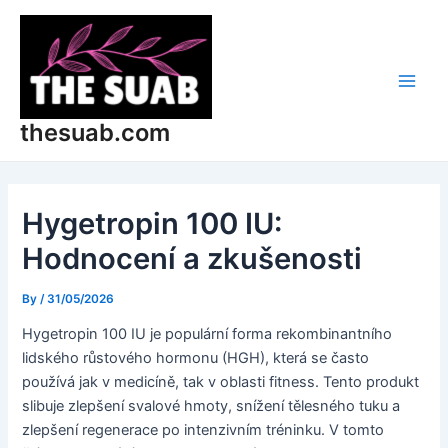
Skip
Post
Main
to
navigation
Men
content
thesuab.com
Hygetropin 100 IU:
Hodnocení a zkušenosti
By
/
31/05/2026
Hygetropin 100 IU je populární forma rekombinantního
lidského růstového hormonu (HGH), která se často
používá jak v medicíně, tak v oblasti fitness. Tento produkt
slibuje zlepšení svalové hmoty, snížení tělesného tuku a
zlepšení regenerace po intenzivním tréninku. V tomto