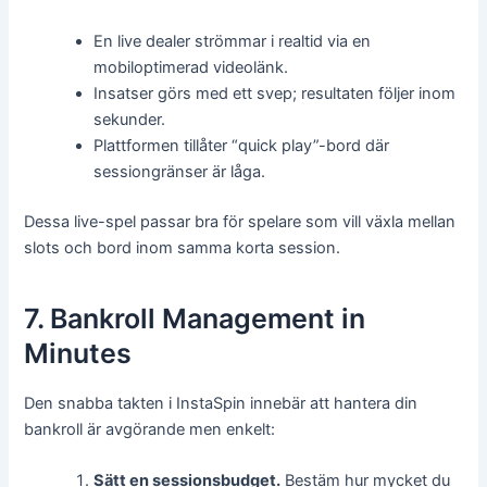
En live dealer strömmar i realtid via en
mobiloptimerad videolänk.
Insatser görs med ett svep; resultaten följer inom
sekunder.
Plattformen tillåter “quick play”-bord där
sessiongränser är låga.
Dessa live-spel passar bra för spelare som vill växla mellan
slots och bord inom samma korta session.
7. Bankroll Management in
Minutes
Den snabba takten i InstaSpin innebär att hantera din
bankroll är avgörande men enkelt:
Sätt en sessionsbudget.
Bestäm hur mycket du