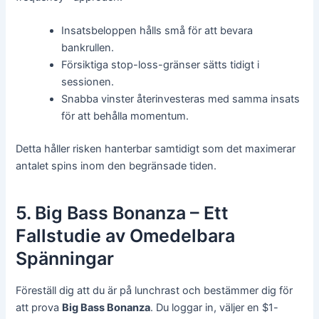
Insatsbeloppen hålls små för att bevara
bankrullen.
Försiktiga stop-loss-gränser sätts tidigt i
sessionen.
Snabba vinster återinvesteras med samma insats
för att behålla momentum.
Detta håller risken hanterbar samtidigt som det maximerar
antalet spins inom den begränsade tiden.
5. Big Bass Bonanza – Ett
Fallstudie av Omedelbara
Spänningar
Föreställ dig att du är på lunchrast och bestämmer dig för
att prova
Big Bass Bonanza
. Du loggar in, väljer en $1-