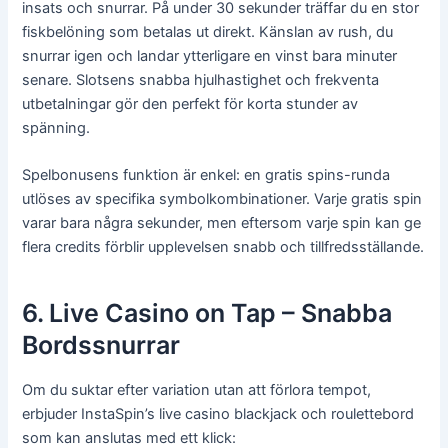
insats och snurrar. På under 30 sekunder träffar du en stor
fiskbelöning som betalas ut direkt. Känslan av rush, du
snurrar igen och landar ytterligare en vinst bara minuter
senare. Slotsens snabba hjulhastighet och frekventa
utbetalningar gör den perfekt för korta stunder av
spänning.
Spelbonusens funktion är enkel: en gratis spins-runda
utlöses av specifika symbolkombinationer. Varje gratis spin
varar bara några sekunder, men eftersom varje spin kan ge
flera credits förblir upplevelsen snabb och tillfredsställande.
6. Live Casino on Tap – Snabba
Bordssnurrar
Om du suktar efter variation utan att förlora tempot,
erbjuder InstaSpin’s live casino blackjack och roulettebord
som kan anslutas med ett klick: