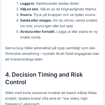
Logga in.
Dashboarden laddas direkt.
Välj en slot.
Välj en av de höghastighets titlarna.
Snurra.
Tryck på knappen och se hjulen snurra.
Samla eller stoppa.
Om du vinner, samla snabbt;
om inte, snurra igen eller byt spel.
Avsluta eller fortsätt.
Logga ut eller starta en ny
snabb runda.
Denna loop håller adrenalinet på topp samtidigt som den
förhindrar utmattning – nyckeln till att förbli engagerad utan
att överanstränga tiden.
4. Decision Timing and Risk
Control
Stilen med korta sessioner innebär att beslut måste fattas
snabbt. Spelare brukar ofta anta en “low stake, high
frequency”-approach: