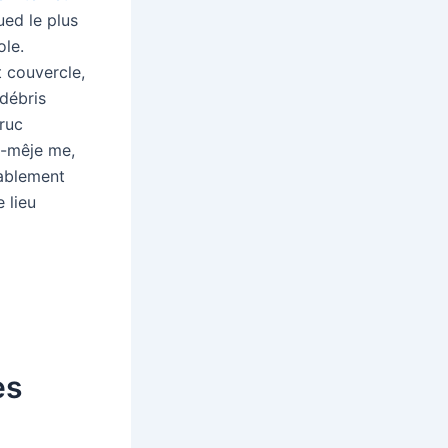
ued le plus
ole.
t couvercle,
débris
truc
e-mêje me,
lablement
 lieu
es