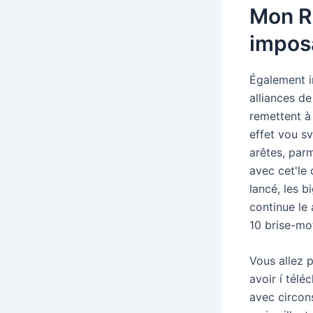
Mon R
impos
Également i
alliances de
remettent à
effet vou s
arêtes, par
avec cet'le 
lancé, les b
continue le
10 brise-mo
Vous allez p
avoir í télé
avec circons