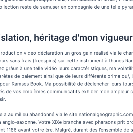
 collection reste de s’amuser en compagnie de une telle pyr
islation, héritage d'mon vigueur
production video déclaration un gros gain réalisé via le ch
ours sans frais (freespins) sur cette instrument à thunes R
 grâun à une telle vidéo leurs caractéristiques, ma volatilit
rêtes de paiement ainsi que de leurs différents prime ou/, 
 pour Ramses Book. Ma possibilité de déclencher leurs tours
s de vos emblèmes communicatifs exhiber mon ampleur c
sir.
e a au milieu abandonné via le site nationalgeographic.co
n anglo-saxonne. Votre XIXe branche avec pharaons prit p
nt 1186 avant votre ère. Malgré, durant des l’ensemble de s