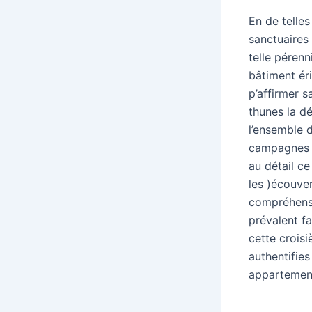
En de telle
sanctuaires
telle péren
bâtiment ér
p’affirmer s
thunes la d
l’ensemble 
campagnes v
au détail ce
les )écouve
compréhensi
prévalent fa
cette croisi
authentifies
appartement