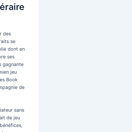
éraire
r des
raits se
lie dont en
ore ses
es gagnante
mien jeu
ses Book
ompagnie de
iateur sans
ait de jeu
 bénéfices,