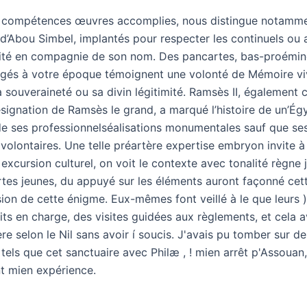
s compétences œuvres accomplies, nous distingue notamme
 d’Abou Simbel, implantés pour respecter les continuels ou 
nité en compagnie de son nom. Des pancartes, bas-proémine
igés à votre époque témoignent une volonté de Mémoire viv
a souveraineté ou sa divin légitimité. Ramsès II, également
ésignation de Ramsès le grand, a marqué l’histoire de un’Ég
de ses professionnelséalisations monumentales sauf que se
olontaires. Une telle préartère expertise embryon invite à 
 excursion culturel, on voit le contexte avec tonalité règne 
rtes jeunes, du appuyé sur les éléments auront façonné cet
on de cette énigme. Eux-mêmes font veillé à le que leurs )
its en charge, des visites guidées aux règlements, et cela a
ère selon le Nil sans avoir í soucis. J'avais pu tomber sur de
 tels que cet sanctuaire avec Philæ , ! mien arrêt p'Assouan,
 mien expérience.