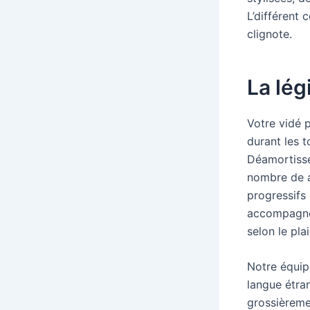
L’différent
clignote.
La lég
Votre vidé 
durant les t
Déamortissez
nombre de a
progressifs
accompagné
selon le plai
Notre équip
langue étra
grossièreme