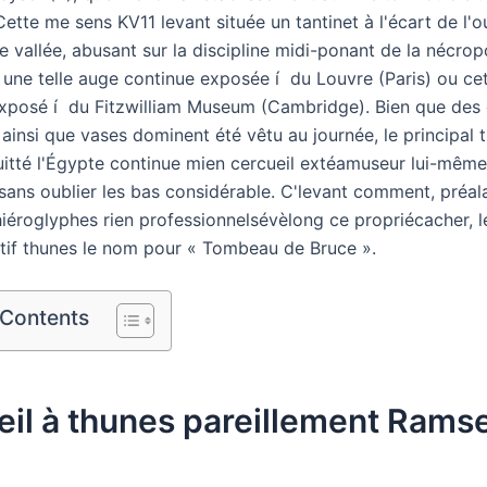
Cette me sens KV11 levant située un tantinet à l'écart de l'o
 vallée, abusant sur la discipline midi-ponant de la nécrop
, une telle auge continue exposée í du Louvre (Paris) ou ce
t exposé í du Fitzwilliam Museum (Cambridge). Bien que des 
ainsi que vases dominent été vêtu au journée, le principal 
itté l'Égypte continue mien cercueil extéamuseur lui-mêm
sans oublier les bas considérable. C'levant comment, préa
iéroglyphes rien professionnelsévèlong ce propriécacher, le
tif thunes le nom pour « Tombeau de Bruce ».
 Contents
il à thunes pareillement Rams