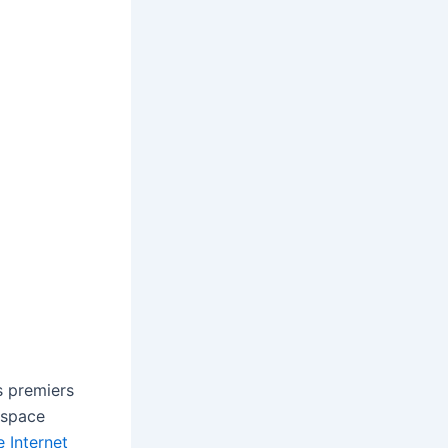
s premiers
’espace
e Internet