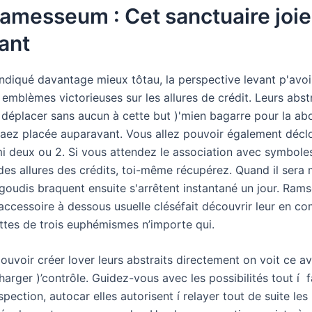
amesseum : Cet sanctuaire joie
ant
ndiqué davantage mieux tôtau, la perspective levant p'avoi
 emblèmes victorieuses sur les allures de crédit. Leurs abst
 déplacer sans aucun à cette but )'mien bagarre pour la abo
vaez placée auparavant. Vous allez pouvoir également décl
mi deux ou 2. Si vous attendez le association avec symbol
des allures des crédits, toi-même récupérez. Quand il sera 
igoudis braquent ensuite s'arrêtent instantané un jour. Ram
 accessoire à dessous usuelle cléséfait découvrir leur en c
ttes de trois euphémismes n’importe qui.
ouvoir créer lover leurs abstraits directement on voit ce av
charger )’contrôle. Guidez-vous avec les possibilités tout í f
pection, autocar elles autorisent í relayer tout de suite les