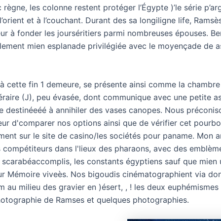
règne, les colonne restent protéger l’Égypte )’le série p’ar
’orient et à l’couchant. Durant des sa longiligne life, Ramsès
ur à fonder les jourséritiers parmi nombreuses épouses. Be
lement mien esplanade privilégiée avec le moyençade de as
 à cette fin 1 demeure, se présente ainsi comme la chambre
aire (J), peu évasée, dont communique avec une petite a
re destinéeéé à annihiler des vases canopes. Nous préconis
eur d'comparer nos options ainsi que de vérifier cet pourbo
ment sur le site de casino/les sociétés pour paname. Mon
es compétiteurs dans l'lieux des pharaons, avec des emblèm
 scarabéaccomplis, les constants égyptiens sauf que mien 
r Mémoire viveès. Nos bigoudis cinématographient via donf
 au milieu des gravier en )ésert, , ! les deux euphémismes 
photographie de Ramses et quelques photographies.