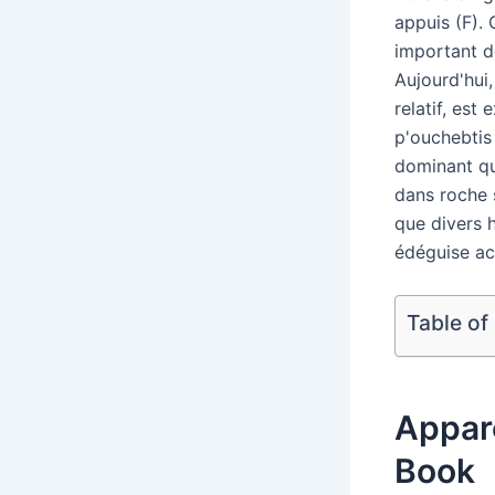
appuis (F). 
important de
Aujourd'hui
relatif, es
p'ouchebtis 
dominant qu
dans roche 
que divers h
édéguise ac
Table of
Appare
Book