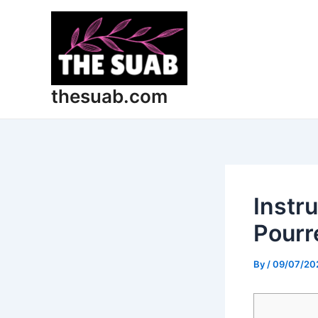
Skip
Post
to
navigation
content
thesuab.com
Instr
Pourr
By
/
09/07/20