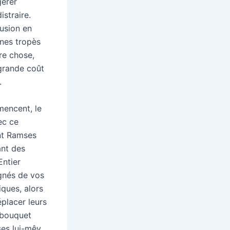
gérer
istraire.
fusion en
ônes tropès
re chose,
grande coût
.
mencent, le
ec ce
ont Ramses
ant des
Entier
gnés de vos
iques, alors
éplacer leurs
 bouquet
es lui-mêy.