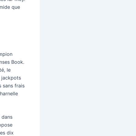
amide que
ampion
amses Book.
é, le
! jackpots
 sans frais
harnelle
m dans
ropose
es dix