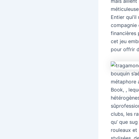
mais aillen
méticuleusem
Entier qui’
compagnie d
financières 
cet jeu emb
pour offrir
bouquin s’aé
métaphore a
Book, , leq
hétérogènes 
sûprofessio
clubs, les r
qu’ que sug 
rouleaux et
stylisées, 