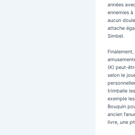
années avec 
ennemies à l
aucun doule
attache éga
Simbel.
Finalement,
amusementér
(K) peut-êt
selon le jou
personnelle
trimballe l
exemple les
Bouquin pou
ancien fanum
livre, une 