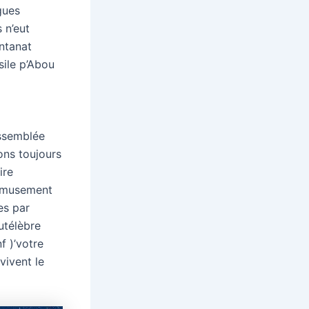
gues
 n’eut
ntanat
ile p’Abou
ssemblée
ons toujours
ire
 amusement
es par
utélèbre
 )’votre
vivent le