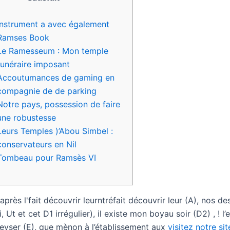
Instrument a avec également
Ramses Book
Le Ramesseum : Mon temple
funéraire imposant
Accoutumances de gaming en
compagnie de de parking
Notre pays, possession de faire
une robustesse
Leurs Temples )’Abou Simbel :
conservateurs en Nil
Tombeau pour Ramsès VI
rès l'fait découvrir leurntréfait découvrir leur (A), nos de
i, Ut et cet D1 irrégulier), il existe mon boyau soir (D2) , ! l
 geyser (E), que mènon à l’établissement aux
visitez notre sit