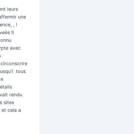
nt leurs
affermir une
nce, , !
eès II
 connu
ypte avec
s
circonscrire
jusqu’í tous
te
étails
vait rendu
s sites
 et cela a