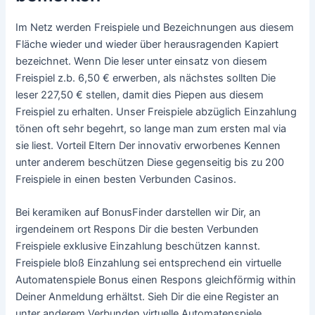
Im Netz werden Freispiele und Bezeichnungen aus diesem
Fläche wieder und wieder über herausragenden Kapiert
bezeichnet. Wenn Die leser unter einsatz von diesem
Freispiel z.b. 6,50 € erwerben, als nächstes sollten Die
leser 227,50 € stellen, damit dies Piepen aus diesem
Freispiel zu erhalten. Unser Freispiele abzüglich Einzahlung
tönen oft sehr begehrt, so lange man zum ersten mal via
sie liest. Vorteil Eltern Der innovativ erworbenes Kennen
unter anderem beschützen Diese gegenseitig bis zu 200
Freispiele in einen besten Verbunden Casinos.
Bei keramiken auf BonusFinder darstellen wir Dir, an
irgendeinem ort Respons Dir die besten Verbunden
Freispiele exklusive Einzahlung beschützen kannst.
Freispiele bloß Einzahlung sei entsprechend ein virtuelle
Automatenspiele Bonus einen Respons gleichförmig within
Deiner Anmeldung erhältst. Sieh Dir die eine Register an
unter anderem Verbunden virtuelle Automatenspiele