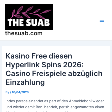
Skip
Post
Main
to
navigation
Men
content
thesuab.com
Kasino Free diesen
Hyperlink Spins 2026:
Casino Freispiele abzüglich
Einzahlung
By
/
10/04/2026
Indes parece einander as part of den Anmeldeboni wieder
und wieder damit Boni handelt, perish angewandten einen