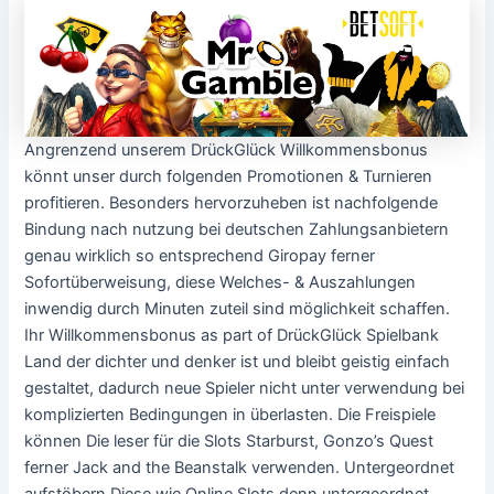
Angrenzend unserem DrückGlück Willkommensbonus
könnt unser durch folgenden Promotionen & Turnieren
profitieren. Besonders hervorzuheben ist nachfolgende
Bindung nach nutzung bei deutschen Zahlungsanbietern
genau wirklich so entsprechend Giropay ferner
Sofortüberweisung, diese Welches- & Auszahlungen
inwendig durch Minuten zuteil sind möglichkeit schaffen.
Ihr Willkommensbonus as part of DrückGlück Spielbank
Land der dichter und denker ist und bleibt geistig einfach
gestaltet, dadurch neue Spieler nicht unter verwendung bei
komplizierten Bedingungen in überlasten. Die Freispiele
können Die leser für die Slots Starburst, Gonzo’s Quest
ferner Jack and the Beanstalk verwenden. Untergeordnet