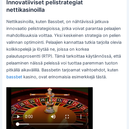
Innovatiiviset pelistrategiat
nettikasinoilla
Nettikasinoilla, kuten Bassbet, on nähtävissä jatkuva
innovaatio pelistrategioissa, jotka voivat parantaa pelaajien
mahdollisuuksia voittaa. Yksi keskeinen strategia on pelien
valinnan optimointi. Pelaajien kannattaa tutkia tarjolla olevia
kolikkopelejä ja löytää ne, joissa on korkea
palautusprosentti (RTP). Tämä tarkoittaa käytännössä, että
pelaaminen näissä peleissä voi tuottaa paremman tuoton
pitkällä aikavälillä. Bassbetin tarjoamat vaihtoehdot, kuten
bassbet
kasino, ovat erinomaisia esimerkkejä tästä.