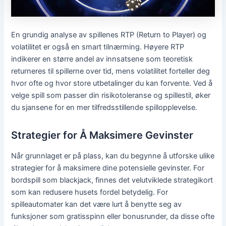
En grundig analyse av spillenes RTP (Return to Player) og
volatilitet er også en smart tilnærming. Høyere RTP
indikerer en større andel av innsatsene som teoretisk
returneres til spillerne over tid, mens volatilitet forteller deg
hvor ofte og hvor store utbetalinger du kan forvente. Ved å
velge spill som passer din risikotoleranse og spillestil, øker
du sjansene for en mer tilfredsstillende spillopplevelse.
Strategier for Å Maksimere Gevinster
Når grunnlaget er på plass, kan du begynne å utforske ulike
strategier for å maksimere dine potensielle gevinster. For
bordspill som blackjack, finnes det velutviklede strategikort
som kan redusere husets fordel betydelig. For
spilleautomater kan det være lurt å benytte seg av
funksjoner som gratisspinn eller bonusrunder, da disse ofte