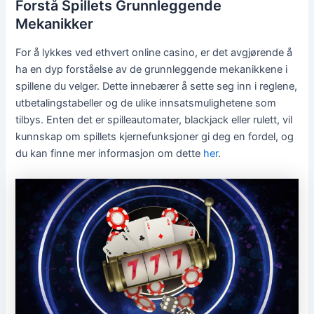
Forstå Spillets Grunnleggende
Mekanikker
For å lykkes ved ethvert online casino, er det avgjørende å
ha en dyp forståelse av de grunnleggende mekanikkene i
spillene du velger. Dette innebærer å sette seg inn i reglene,
utbetalingstabeller og de ulike innsatsmulighetene som
tilbys. Enten det er spilleautomater, blackjack eller rulett, vil
kunnskap om spillets kjernefunksjoner gi deg en fordel, og
du kan finne mer informasjon om dette
her
.