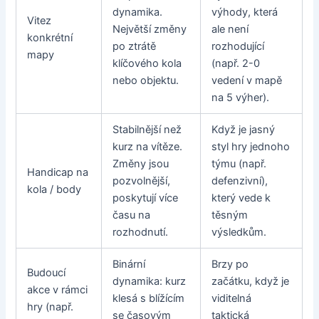
dynamika.
výhody, která
Vitez
Největší změny
ale není
konkrétní
po ztrátě
rozhodující
mapy
klíčového kola
(např. 2-0
nebo objektu.
vedení v mapě
na 5 výher).
Stabilnější než
Když je jasný
kurz na vítěze.
styl hry jednoho
Změny jsou
týmu (např.
Handicap na
pozvolnější,
defenzivní),
kola / body
poskytují více
který vede k
času na
těsným
rozhodnutí.
výsledkům.
Binární
Brzy po
Budoucí
dynamika: kurz
začátku, když je
akce v rámci
klesá s blížícím
viditelná
hry (např.
se časovým
taktická