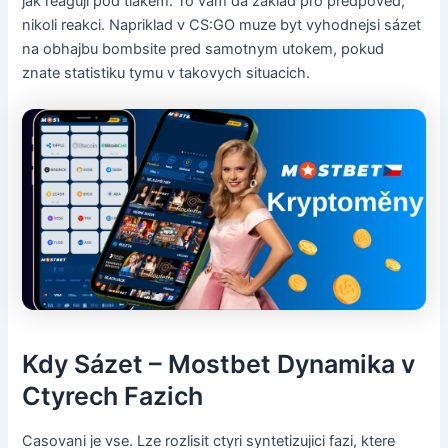
jak reaguji pod tlakem. To vam da zaklad pro predpoved,
nikoli reakci. Napriklad v CS:GO muze byt vyhodnejsi sázet
na obhajbu bombsite pred samotnym utokem, pokud
znate statistiku tymu v takovych situacich.
Kdy Sázet – Mostbet Dynamika v
Ctyrech Fazich
Casovani je vse. Lze rozlisit ctyri syntetizujici fazi, ktere