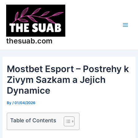
Skip
Post
Main
to
navigation
Men
content
thesuab.com
Mostbet Esport – Postrehy k
Zivym Sazkam a Jejich
Dynamice
By
/
01/04/2026
Table of Contents