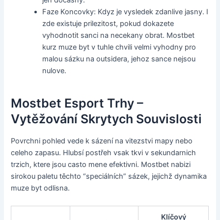
jen docasny.
Faze Koncovky: Kdyz je vysledek zdanlive jasny. I
zde existuje prilezitost, pokud dokazete
vyhodnotit sanci na necekany obrat. Mostbet
kurz muze byt v tuhle chvili velmi vyhodny pro
malou sázku na outsidera, jehoz sance nejsou
nulove.
Mostbet Esport Trhy –
Vytěžování Skrytych Souvislosti
Povrchni pohled vede k sázení na vitezstvi mapy nebo
celeho zapasu. Hlubsí postřeh vsak tkvi v sekundarnich
trzich, ktere jsou casto mene efektivni. Mostbet nabizi
sirokou paletu těchto “speciálních” sázek, jejichž dynamika
muze byt odlisna.
Klíčový