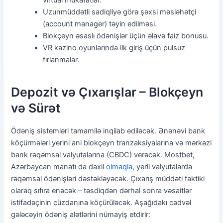
Uzunmüddətli sadiqliyə görə şəxsi məsləhətçi
(account manager) təyin edilməsi.
Blokçeyn əsaslı ödənişlər üçün əlavə faiz bonusu.
VR kazino oyunlarında ilk giriş üçün pulsuz
fırlanmalar.
Depozit və Çıxarışlar – Blokçeyn
və Sürət
Ödəniş sistemləri tamamilə inqilab ediləcək. Ənənəvi bank
köçürmələri yerini ani blokçeyn tranzaksiyalarına və mərkəzi
bank rəqəmsal valyutalarına (CBDC) verəcək. Mostbet,
Azərbaycan manatı da daxil
olmaqla
, yerli valyutalarda
rəqəmsal ödənişləri dəstəkləyəcək. Çıxarış müddəti faktiki
olaraq sıfıra enəcək – təsdiqdən dərhal sonra vəsaitlər
istifadəçinin cüzdanına köçürüləcək. Aşağıdakı cədvəl
gələcəyin ödəniş alətlərini nümayiş etdirir: