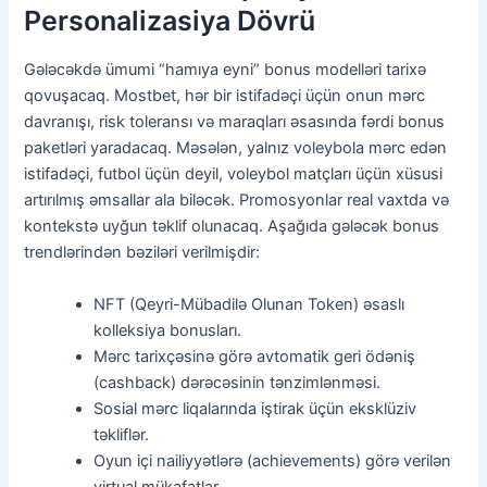
Personalizasiya Dövrü
Gələcəkdə ümumi “hamıya eyni” bonus modelləri tarixə
qovuşacaq. Mostbet, hər bir istifadəçi üçün onun mərc
davranışı, risk toleransı və maraqları əsasında fərdi bonus
paketləri yaradacaq. Məsələn, yalnız voleybola mərc edən
istifadəçi, futbol üçün deyil, voleybol matçları üçün xüsusi
artırılmış əmsallar ala biləcək. Promosyonlar real vaxtda və
kontekstə uyğun təklif olunacaq. Aşağıda gələcək bonus
trendlərindən bəziləri verilmişdir:
NFT (Qeyri-Mübadilə Olunan Token) əsaslı
kolleksiya bonusları.
Mərc tarixçəsinə görə avtomatik geri ödəniş
(cashback) dərəcəsinin tənzimlənməsi.
Sosial mərc liqalarında iştirak üçün eksklüziv
təkliflər.
Oyun içi nailiyyətlərə (achievements) görə verilən
virtual mükafatlar.