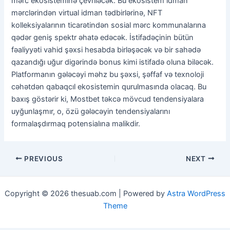
mərc ekosisteminə çevriləcək. Bu ekosistem idman
mərclərindən virtual idman tədbirlərinə, NFT
kolleksiyalarının ticarətindən sosial mərc kommunalarına
qədər geniş spektr əhatə edəcək. İstifadəçinin bütün
fəaliyyəti vahid şəxsi hesabda birləşəcək və bir sahədə
qazandığı uğur digərində bonus kimi istifadə oluna biləcək.
Platformanın gələcəyi məhz bu şəxsi, şəffaf və texnoloji
cəhətdən qabaqcıl ekosistemin qurulmasında olacaq. Bu
baxış göstərir ki, Mostbet təkcə mövcud tendensiyalara
uyğunlaşmır, o, özü gələcəyin tendensiyalarını
formalaşdırmaq potensialına malikdir.
PREVIOUS
NEXT
Copyright © 2026 thesuab.com | Powered by
Astra WordPress
Theme