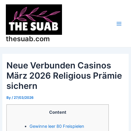
Skip
Post
Main
to
navigation
Men
content
thesuab.com
Neue Verbunden Casinos
März 2026 Religious Prämie
sichern
By
/
27/03/2026
Content
Gewinne leer 80 Freispielen