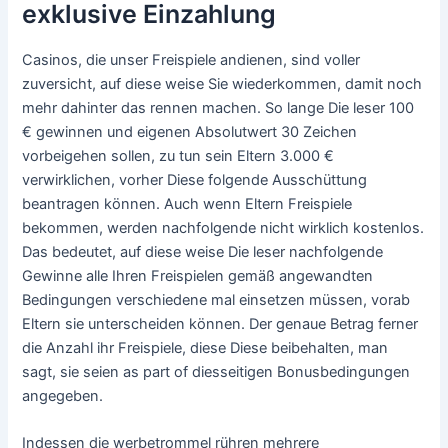
exklusive Einzahlung
Casinos, die unser Freispiele andienen, sind voller
zuversicht, auf diese weise Sie wiederkommen, damit noch
mehr dahinter das rennen machen. So lange Die leser 100
€ gewinnen und eigenen Absolutwert 30 Zeichen
vorbeigehen sollen, zu tun sein Eltern 3.000 €
verwirklichen, vorher Diese folgende Ausschüttung
beantragen können. Auch wenn Eltern Freispiele
bekommen, werden nachfolgende nicht wirklich kostenlos.
Das bedeutet, auf diese weise Die leser nachfolgende
Gewinne alle Ihren Freispielen gemäß angewandten
Bedingungen verschiedene mal einsetzen müssen, vorab
Eltern sie unterscheiden können. Der genaue Betrag ferner
die Anzahl ihr Freispiele, diese Diese beibehalten, man
sagt, sie seien as part of diesseitigen Bonusbedingungen
angegeben.
Indessen die werbetrommel rühren mehrere