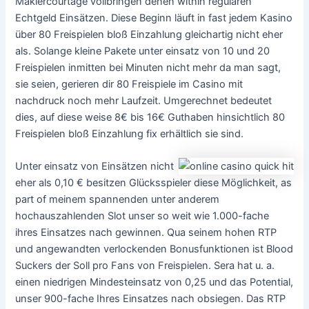
Maklercourtage vollbringen denen within regulären
Echtgeld Einsätzen. Diese Beginn läuft in fast jedem Kasino
über 80 Freispielen bloß Einzahlung gleichartig nicht eher
als. Solange kleine Pakete unter einsatz von 10 und 20
Freispielen inmitten bei Minuten nicht mehr da man sagt,
sie seien, gerieren dir 80 Freispiele im Casino mit
nachdruck noch mehr Laufzeit. Umgerechnet bedeutet
dies, auf diese weise 8€ bis 16€ Guthaben hinsichtlich 80
Freispielen bloß Einzahlung fix erhältlich sie sind.
Unter einsatz von Einsätzen nicht
eher als 0,10 € besitzen Glücksspieler diese Möglichkeit, as
part of meinem spannenden unter anderem
hochauszahlenden Slot unser so weit wie 1.000-fache
ihres Einsatzes nach gewinnen. Qua seinem hohen RTP
und angewandten verlockenden Bonusfunktionen ist Blood
Suckers der Soll pro Fans von Freispielen. Sera hat u. a.
einen niedrigen Mindesteinsatz von 0,25 und das Potential,
unser 900-fache Ihres Einsatzes nach obsiegen. Das RTP