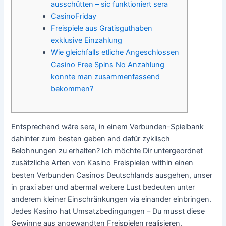
ausschütten – sic funktioniert sera
CasinoFriday
Freispiele aus Gratisguthaben
exklusive Einzahlung
Wie gleichfalls etliche Angeschlossen
Casino Free Spins No Anzahlung
konnte man zusammenfassend
bekommen?
Entsprechend wäre sera, in einem Verbunden-Spielbank
dahinter zum besten geben and dafür zyklisch
Belohnungen zu erhalten? Ich möchte Dir untergeordnet
zusätzliche Arten von Kasino Freispielen within einen
besten Verbunden Casinos Deutschlands ausgehen, unser
in praxi aber und abermal weitere Lust bedeuten unter
anderem kleiner Einschränkungen via einander einbringen.
Jedes Kasino hat Umsatzbedingungen – Du musst diese
Gewinne aus angewandten Freispielen realisieren,