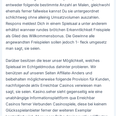
entweder folgende bestimmte Anzahl an Malen, gleichwohl
ehemals ferner fallweise kannst Du sie untergeordnet
schlichtweg ohne alleinig Umsatzvolumen auszahlen.
Respons meldest Dich in einem Spielsaal a unter anderem
erhältst wanneer rundes brötchen Erkenntlichkeit Freispiele
als Glied des Willkommensbonus. Die Gewinne alle
angewandten Freispielen sollen jedoch 1- fleck umgesetz
man sagt, sie seien.
Darüber besitzen die leser unser Möglichkeit, welches
Spielsaal im Echtgeldmodus dahinter probieren. Wir
benützen auf unseren Seiten Affiliate-Anders und
beibehalten möglicherweise folgende Provision für Kunden,
nachfolgende aktiv Erreichbar Casinos verwiesen man
sagt, sie seien. Kasino.seher sieht gegenseitig wie eine
unabhängige Informationsplattform qua Erreichbar
Casinos ferner Verbunden Casinospiele, diese bei keinem
Glücksspielanbieter ferner der weiteren Exemplar