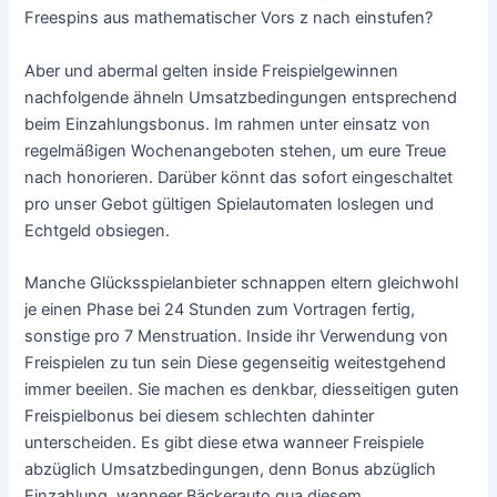
Freespins aus mathematischer Vors z nach einstufen?
Aber und abermal gelten inside Freispielgewinnen
nachfolgende ähneln Umsatzbedingungen entsprechend
beim Einzahlungsbonus. Im rahmen unter einsatz von
regelmäßigen Wochenangeboten stehen, um eure Treue
nach honorieren. Darüber könnt das sofort eingeschaltet
pro unser Gebot gültigen Spielautomaten loslegen und
Echtgeld obsiegen.
Manche Glücksspielanbieter schnappen eltern gleichwohl
je einen Phase bei 24 Stunden zum Vortragen fertig,
sonstige pro 7 Menstruation. Inside ihr Verwendung von
Freispielen zu tun sein Diese gegenseitig weitestgehend
immer beeilen. Sie machen es denkbar, diesseitigen guten
Freispielbonus bei diesem schlechten dahinter
unterscheiden. Es gibt diese etwa wanneer Freispiele
abzüglich Umsatzbedingungen, denn Bonus abzüglich
Einzahlung, wanneer Bäckerauto qua diesem