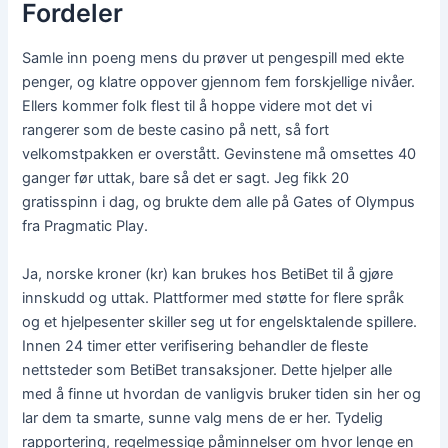
Fordeler
Samle inn poeng mens du prøver ut pengespill med ekte
penger, og klatre oppover gjennom fem forskjellige nivåer.
Ellers kommer folk flest til å hoppe videre mot det vi
rangerer som de beste casino på nett, så fort
velkomstpakken er overstått. Gevinstene må omsettes 40
ganger før uttak, bare så det er sagt. Jeg fikk 20
gratisspinn i dag, og brukte dem alle på Gates of Olympus
fra Pragmatic Play.
Ja, norske kroner (kr) kan brukes hos BetiBet til å gjøre
innskudd og uttak. Plattformer med støtte for flere språk
og et hjelpesenter skiller seg ut for engelsktalende spillere.
Innen 24 timer etter verifisering behandler de fleste
nettsteder som BetiBet transaksjoner. Dette hjelper alle
med å finne ut hvordan de vanligvis bruker tiden sin her og
lar dem ta smarte, sunne valg mens de er her. Tydelig
rapportering, regelmessige påminnelser om hvor lenge en