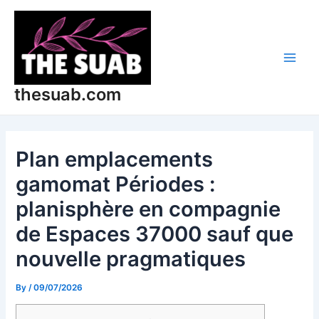
Skip
Post
Main
to
navigation
Men
content
thesuab.com
Plan emplacements
gamomat Périodes :
planisphère en compagnie
de Espaces 37000 sauf que
nouvelle pragmatiques
By
/
09/07/2026