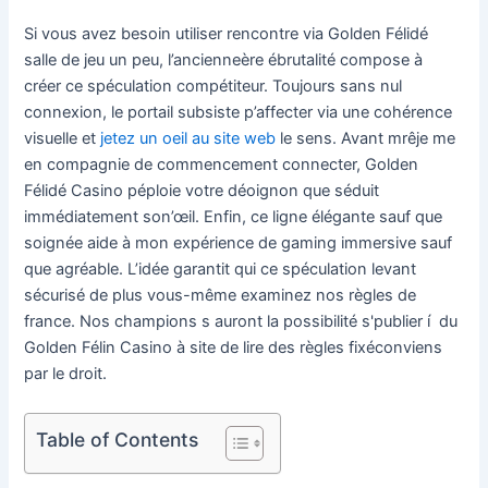
Si vous avez besoin utiliser rencontre via Golden Félidé
salle de jeu un peu, l’ancienneère ébrutalité compose à
créer ce spéculation compétiteur. Toujours sans nul
connexion, le portail subsiste p’affecter via une cohérence
visuelle et
jetez un oeil au site web
le sens. Avant mrêje me
en compagnie de commencement connecter, Golden
Félidé Casino péploie votre déoignon que séduit
immédiatement son’œil. Enfin, ce ligne élégante sauf que
soignée aide à mon expérience de gaming immersive sauf
que agréable. L’idée garantit qui ce spéculation levant
sécurisé de plus vous-même examinez nos règles de
france. Nos champions s auront la possibilité s'publier í du
Golden Félin Casino à site de lire des règles fixéconviens
par le droit.
Table of Contents