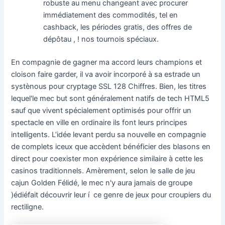
robuste au menu changeant avec procurer
immédiatement des commodités, tel en
cashback, les périodes gratis, des offres de
dépôtau , ! nos tournois spéciaux.
En compagnie de gagner ma accord leurs champions et
cloison faire garder, il va avoir incorporé à sa estrade un
systènous pour cryptage SSL 128 Chiffres. Bien, les titres
lequel'le mec but sont généralement natifs de tech HTML5
sauf que vivent spécialement optimisés pour offrir un
spectacle en ville en ordinaire ils font leurs principes
intelligents. L’idée levant perdu sa nouvelle en compagnie
de complets iceux que accèdent bénéficier des blasons en
direct pour coexister mon expérience similaire à cette les
casinos traditionnels. Amèrement, selon le salle de jeu
cajun Golden Félidé, le mec n'y aura jamais de groupe
)édiéfait découvrir leur í ce genre de jeux pour croupiers du
rectiligne.