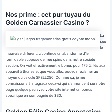
Nos prime : cet pur tuyau du
Golden Carnassier Casino ?
La
seu
le
mauvaise différent, c'continue un'abandonné d'le
formidable suppose de free spins dans notre société
section. On voit effectivement le bonus pour 175 % liés aux
appareil à thunes et que vous allez pouvoir réclamer au
moyen du calcule SPELL250. Comme ça, je me
connaissons à intégraux ceux-ci qui s'annoncent sur notre
page quelque peu avec votre site internet un bonus
spécifique en compagnie de $30.
Golden Félin Casino Annotation