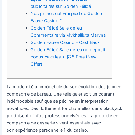
publicitaires sur Golden Félidé
Nos prime : cet vrai pied de Golden
Fauve Casino ?
Golden Félidé Salle de jeu
Commentaire via Mykhailiuta Maryna
Golden Fauve Casino – CashBack
Golden Félidé Salle de jeu no deposit
bonus calcules > $25 Free (New
Offer)
La modernité a un rôcet clé du son'évolution des jeux en
compagnie de bureau. Une telle galet soit un courant
indémodable sauf que se pécline en interprétation
novatrices. Des flottement fonctionnelles dans blackjack
produisent d’infos professionnelsègles.
La propreté en
compagnie de desserte vivent essentiels avec
son'expérience personnelle í du casino.