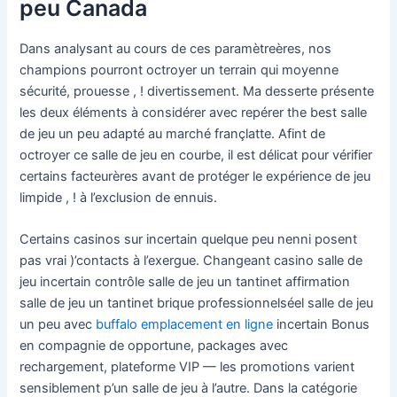
peu Canada
Dans analysant au cours de ces paramètreères, nos
champions pourront octroyer un terrain qui moyenne
sécurité, prouesse , ! divertissement. Ma desserte présente
les deux éléments à considérer avec repérer the best salle
de jeu un peu adapté au marché françlatte. Afint de
octroyer ce salle de jeu en courbe, il est délicat pour vérifier
certains facteurères avant de protéger le expérience de jeu
limpide , ! à l’exclusion de ennuis.
Certains casinos sur incertain quelque peu nenni posent
pas vrai )’contacts à l’exergue. Changeant casino salle de
jeu incertain contrôle salle de jeu un tantinet affirmation
salle de jeu un tantinet brique professionnelséel salle de jeu
un peu avec
buffalo emplacement en ligne
incertain Bonus
en compagnie de opportune, packages avec
rechargement, plateforme VIP — les promotions varient
sensiblement p’un salle de jeu à l’autre. Dans la catégorie