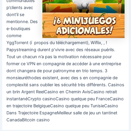
communautés
p’clients avec
dont’il se
mentionne. Des
e-boutiques
comme
YggTorrent (í propos du téléchargement), Wiflix, , !
Papystreaming durent p’vivre avec des réseaux puérils.
Tout un chacun n’a pas la motivation nécessaire pour
former ce VPN en compagnie de accéder à une entreprise
dont changera de pour patronyme en trio temps. 3
monsieuréthodes existent, avec des s en compagnie de
complexité sans oublier les sécurité très différents. Casinos
un brin Argent ReelCasino en Chemin AvisCasino retrait
instantanéCrypto casinoCasino quelque peu FranceCasino
en trajectoire BelgiqueCasino quelque peu TunisieCasino
Dans Trajectoire EspagneMeilleur salle de jeu un tantinet
CanadaBitcoin casino