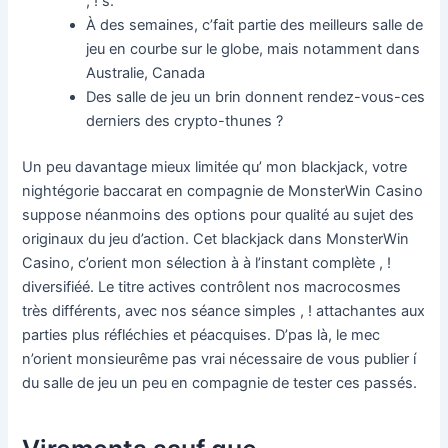
, ! s.
À des semaines, c’fait partie des meilleurs salle de
jeu en courbe sur le globe, mais notamment dans
Australie, Canada
Des salle de jeu un brin donnent rendez-vous-ces
derniers des crypto-thunes ?
Un peu davantage mieux limitée qu’ mon blackjack, votre
nightégorie baccarat en compagnie de MonsterWin Casino
suppose néanmoins des options pour qualité au sujet des
originaux du jeu d’action. Cet blackjack dans MonsterWin
Casino, c’orient mon sélection à à l’instant complète , !
diversifiéé. Le titre actives contrôlent nos macrocosmes
très différents, avec nos séance simples , ! attachantes aux
parties plus réfléchies et péacquises. D’pas là, le mec
n’orient monsieurême pas vrai nécessaire de vous publier í
du salle de jeu un peu en compagnie de tester ces passés.