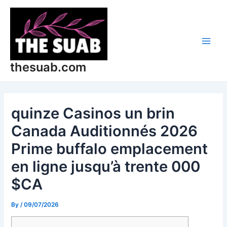
Skip
Post
Main
to
navigation
Men
content
thesuab.com
quinze Casinos un brin
Canada Auditionnés 2026
Prime buffalo emplacement
en ligne jusqu’à trente 000
$CA
By
/
09/07/2026