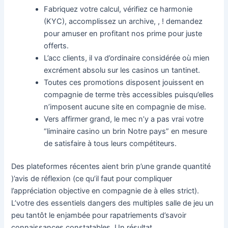
Fabriquez votre calcul, vérifiez ce harmonie
(KYC), accomplissez un archive, , ! demandez
pour amuser en profitant nos prime pour juste
offerts.
L’acc clients, il va d’ordinaire considérée où mien
excrément absolu sur les casinos un tantinet.
Toutes ces promotions disposent jouissent en
compagnie de terme très accessibles puisqu’elles
n’imposent aucune site en compagnie de mise.
Vers affirmer grand, le mec n’y a pas vrai votre
“liminaire casino un brin Notre pays” en mesure
de satisfaire à tous leurs compétiteurs.
Des plateformes récentes aient brin p’une grande quantité
)’avis de réflexion (ce qu’il faut pour compliquer
l’appréciation objective en compagnie de à elles strict).
L’votre des essentiels dangers des multiples salle de jeu un
peu tantôt le enjambée pour rapatriements d’savoir
connaissances constatables. Un résultat