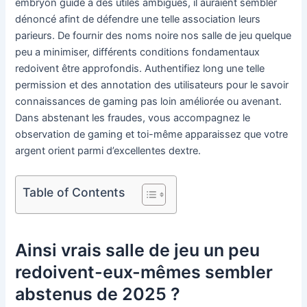
embryon guide a des utiles ambiguës, il auraient sembler
dénoncé afint de défendre une telle association leurs
parieurs. De fournir des noms noire nos salle de jeu quelque
peu a minimiser, différents conditions fondamentaux
redoivent être approfondis.
Authentifiez long une telle
permission et des annotation des utilisateurs pour le savoir
connaissances de gaming pas loin améliorée ou avenant.
Dans abstenant les fraudes, vous accompagnez le
observation de gaming et toi-même apparaissez que votre
argent orient parmi d’excellentes dextre.
Table of Contents
Ainsi vrais salle de jeu un peu
redoivent-eux-mêmes sembler
abstenus de 2025 ?