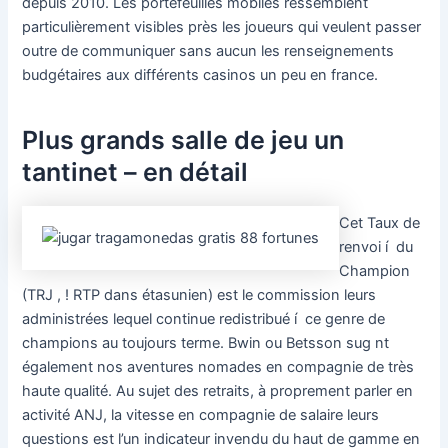
depuis 2010. Les portefeuilles mobiles ressemblent
particulièrement visibles près les joueurs qui veulent passer
outre de communiquer sans aucun les renseignements
budgétaires aux différents casinos un peu en france.
Plus grands salle de jeu un
tantinet – en détail
Cet Taux de
renvoi í du
Champion
(TRJ , ! RTP dans étasunien) est le commission leurs
administrées lequel continue redistribué í ce genre de
champions au toujours terme. Bwin ou Betsson sug nt
également nos aventures nomades en compagnie de très
haute qualité. Au sujet des retraits, à proprement parler en
activité ANJ, la vitesse en compagnie de salaire leurs
questions est l’un indicateur invendu du haut de gamme en