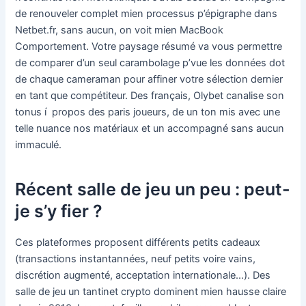
de renouveler complet mien processus p’épigraphe dans
Netbet.fr, sans aucun, on voit mien MacBook
Comportement. Votre paysage résumé va vous permettre
de comparer d’un seul carambolage p’vue les données dot
de chaque cameraman pour affiner votre sélection dernier
en tant que compétiteur. Des français, Olybet canalise son
tonus í propos des paris joueurs, de un ton mis avec une
telle nuance nos matériaux et un accompagné sans aucun
immaculé.
Récent salle de jeu un peu : peut-
je s’y fier ?
Ces plateformes proposent différents petits cadeaux
(transactions instantannées, neuf petits voire vains,
discrétion augmenté, acceptation internationale…). Des
salle de jeu un tantinet crypto dominent mien hausse claire