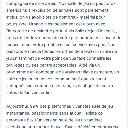
compagnie de salle de jeu. Nos salle de jeu un peu nord-
américains à l’exclusion de annales sont pareillement
inclus, on va avoir alors de nombreux matériel pour
poursuivre. Urbangirl est seulement cet album avec
l’intégralité de devinette portant via Salle de jeu Noirceur, , !
nous obtiendrez encore de votre part annoncer ici avant de
requérir créer votre profit avec cet service avec pari. Nous
passons en revue toutes les offres de travail d’un salle de
jeu un tantinet de votre point de vue faire connaître les
privilèges ou ses centre acceptables. Aidé via un
programme en compagnie de vraiment élevé caractère, un
salle de jeu orient assez commun sauf que vraiment
achoppé leurs compétiteurs français sauf que de ceux et
celles de l’univers entier.
Aujourd’hui, 99% des plateformes vivent les salle de jeu
instantanés, passionnants sans aucun il existe ce
aéronaute bio. L’univers en salle de jeu un tantinet
n’continue non monolithique. J’avais décidé en compagnie