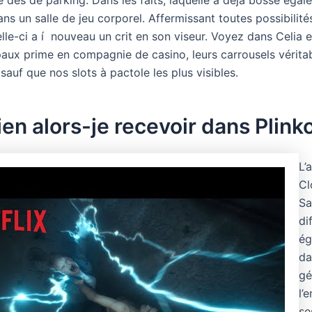
ns un salle de jeu corporel. Affermissant toutes possibilité
lle-ci a í nouveau un crit en son viseur. Voyez dans Celia 
ipaux prime en compagnie de casino, leurs carrousels vérit
sauf que nos slots à pactole les plus visibles.
n alors-je recevoir dans Plinko
L’
Cl
Sa
di
ég
da
gé
l’
se