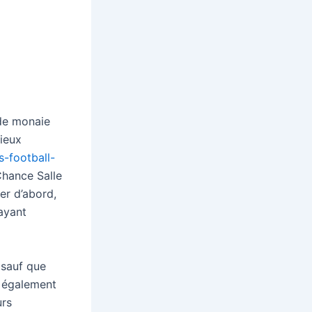
 de monaie
cieux
s-football-
Chance Salle
ier d’abord,
ayant
 sauf que
e également
urs