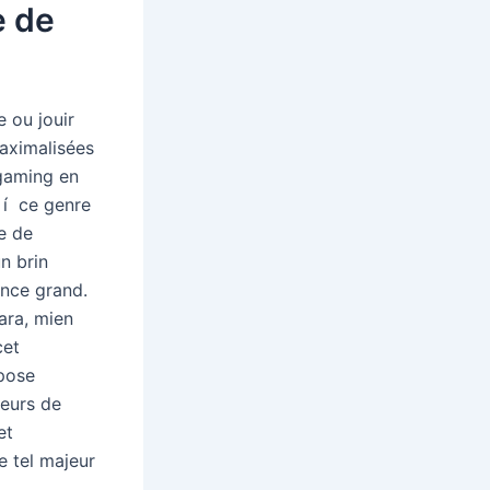
e de
 ou jouir
aximalisées
 gaming en
 í ce genre
e de
n brin
ance grand.
ara, mien
cet
opose
ueurs de
et
e tel majeur