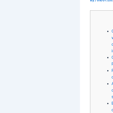
By
/
09/07/20