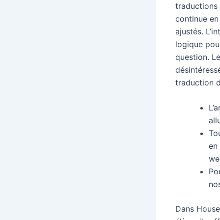
traductions
continue en 
ajustés. L’i
logique pou
question. L
désintéress
traduction 
L’a
al
Tou
en 
we
Po
nos
Dans House 