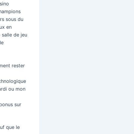
sino
 champions
ers sous du
eux en
salle de jeu
de
ment rester
echnologique
mardi ou mon
bonus sur
uf que le