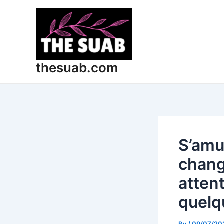
Skip
Post
to
navigation
content
thesuab.com
S’amus
chang
atten
quelq