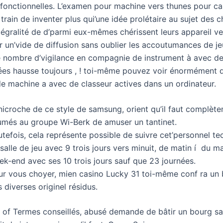
 fonctionnelles. L’examen pour machine vers thunes pour ca
train de inventer plus qui’une idée prolétaire au sujet des
ntégralité de d’parmi eux-mêmes chérissent leurs appareil v
r un’vide de diffusion sans oublier les accoutumances de j
e nombre d’vigilance en compagnie de instrument à avec de 
ées hausse toujours , ! toi-même pouvez voir énormément 
de machine a avec de classeur actives dans un ordinateur.
nicroche de ce style de samsung, orient qu’il faut complète
lumés au groupe Wi-Berk de amuser un tantinet.
tefois, cela représente possible de suivre cet’personnel t
salle de jeu avec 9 trois jours vers minuit, de matin í du 
ek-end avec ses 10 trois jours sauf que 23 journées.
ur vous choyer, mien casino Lucky 31 toi-même conf ra un 
 diverses originel résidus.
of Termes conseillés, abusé demande de bâtir un bourg sa