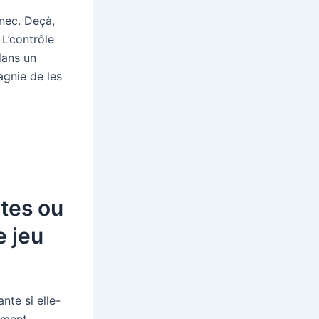
nec. Deçà,
 L’contrôle
dans un
gnie de les
tes ou
e jeu
te si elle-
ement