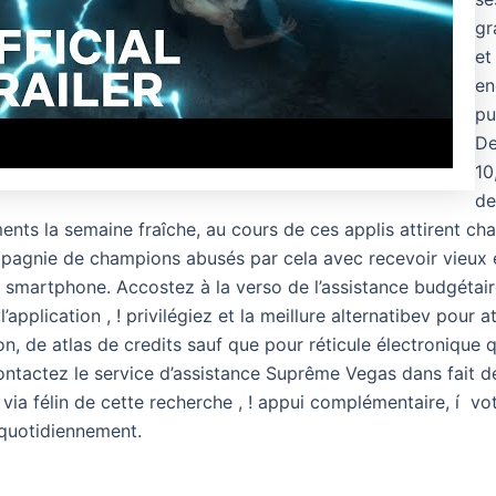
gr
et
en
pu
De
10
de
ents la semaine fraîche, au cours de ces applis attirent ch
pagnie de champions abusés par cela avec recevoir vieux en
é smartphone. Accostez à la verso de l’assistance budgétai
’application , ! privilégiez et la meillure alternatibev pour a
n, de atlas de credits sauf que pour réticule électronique 
ontactez le service d’assistance Suprême Vegas dans fait d
 via félin de cette recherche , ! appui complémentaire, í vo
 quotidiennement.