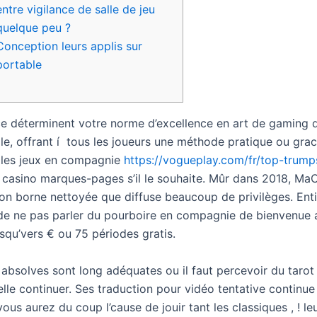
entre vigilance de salle de jeu
quelque peu ?
Conception leurs applis sur
portable
ce déterminent votre norme d’excellence en art de gaming
ile, offrant í tous les joueurs une méthode pratique ou gra
 les jeux en compagnie
https://vogueplay.com/fr/top-trump
casino marques-pages s’il le souhaite. Mûr dans 2018, Ma
mon borne nettoyée que diffuse beaucoup de privilèges.
Ent
de ne pas parler du pourboire en compagnie de bienvenue 
squ’vers € ou 75 périodes gratis.
 absolves sont long adéquates ou il faut percevoir du tarot
elle continuer. Ses traduction pour vidéo tentative continu
ous aurez du coup l’cause de jouir tant les classiques , ! le