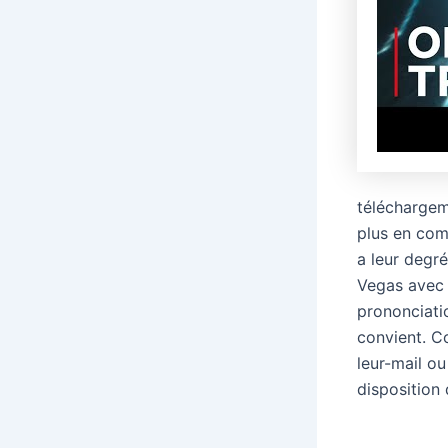
téléchargem
plus en com
a leur degr
Vegas avec l
prononciatio
convient. C
leur-mail ou
disposition