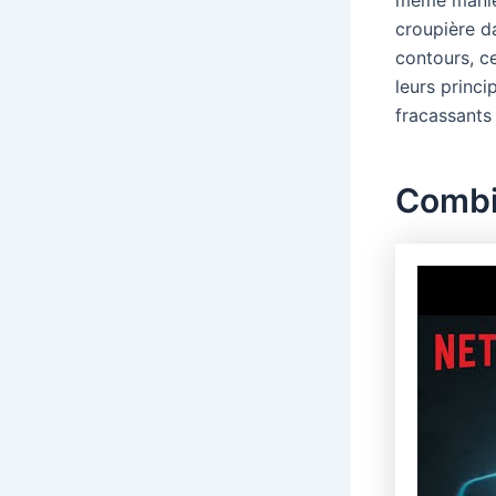
croupière da
contours, ce
leurs princ
fracassants 
Combie