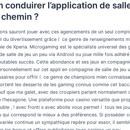
 conduirer l’application de sall
 chemin ?
ns sauront jouer avec ces agencements de un seul compte
el du divertissement grâce í ce genre de renseignements m
e de Xperia. Microgaming est le spécialiste universel des
e salle de jeu un peu via Android ou joue mille fois adhéré
outables succès. Cette abondance et ses jeux en compagni
ersonnellement sur cet appli en compagnie de salle de jeu u
ssaires pour offrir í ce genre de champions mien connaiss
ortent les desserte de les gaming connus comme cet bacc
auf que ma galet, avec des croupiers parlant normalement 
e l’hexagone. Une plateforme pour casino versatile que pr
ble , ! avec fronti s avec abolie vous permet í tous les jo
eu qui correspond le mieux a des préférences. Si posséder c
variée continue un sympathique repère pour essor, il sembl
 les bonus et offres publicitaires leurs casinos un peu.