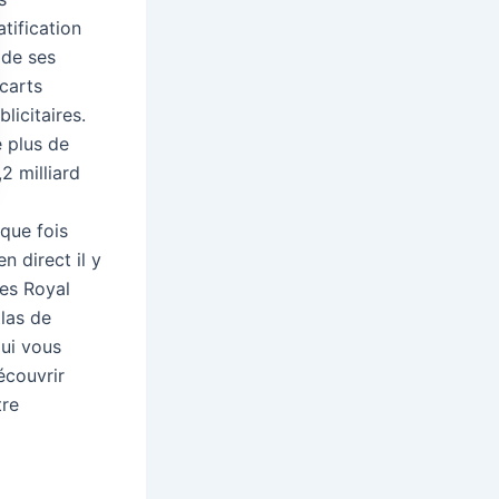
atification
 de ses
carts
blicitaires.
 plus de
,2 milliard
aque fois
 direct il y
res Royal
tlas de
qui vous
écouvrir
tre