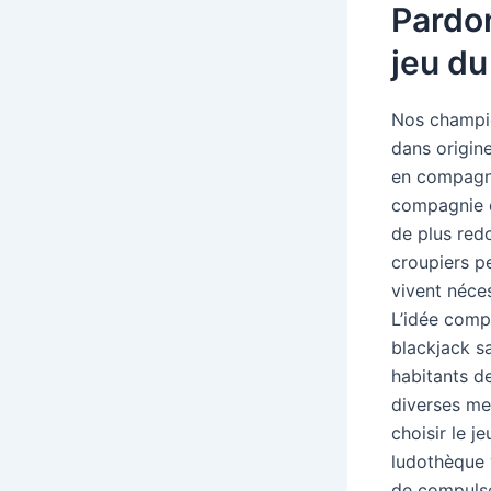
Pardon
jeu du
Nos champio
dans origin
en compagni
compagnie d
de plus red
croupiers p
vivent néce
L’idée comp
blackjack s
habitants d
diverses meu
choisir le j
ludothèque 
de compulser