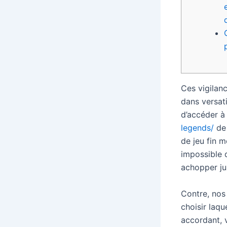
Ces vigilan
dans versat
d’accéder à
legends/
de 
de jeu fin 
impossible 
achopper ju
Contre, nos
choisir laqu
accordant, v