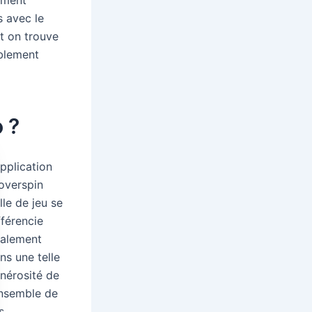
s avec le
et on trouve
ablement
 ?
application
overspin
lle de jeu se
fférencie
alement
ns une telle
nérosité de
ensemble de
s