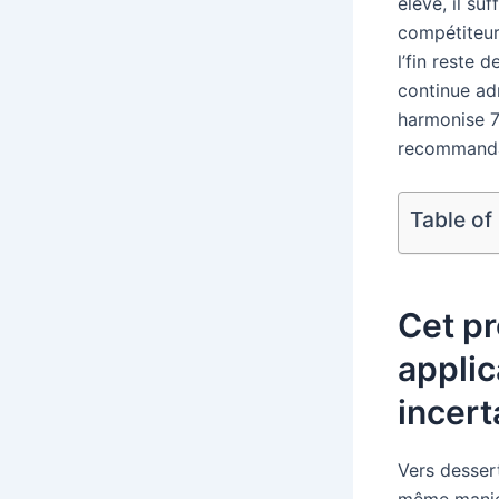
élève, il su
compétiteur
l’fin reste 
continue adm
harmonise 7
recommandat
Table of
Cet pr
applic
incert
Vers desser
même manie 