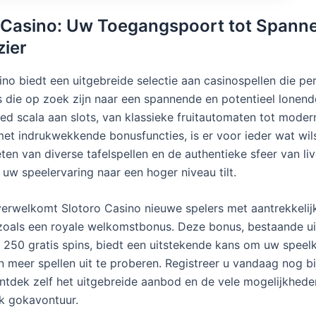
 Casino: Uw Toegangspoort tot Spann
zier
no biedt een uitgebreide selectie aan casinospellen die per
s die op zoek zijn naar een spannende en potentieel lonend
ed scala aan slots, van klassieke fruitautomaten tot moder
met indrukwekkende bonusfuncties, is er voor ieder wat wil
ten van diverse tafelspellen en de authentieke sfeer van li
 uw speelervaring naar een hoger niveau tilt.
erwelkomt Slotoro Casino nieuwe spelers met aantrekkelij
zoals een royale welkomstbonus. Deze bonus, bestaande ui
 250 gratis spins, biedt een uitstekende kans om uw speelk
n meer spellen uit te proberen. Registreer u vandaag nog bi
ntdek zelf het uitgebreide aanbod en de vele mogelijkhede
jk gokavontuur.