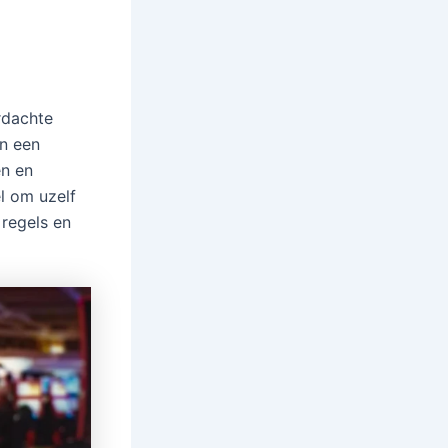
rdachte
an een
en en
el om uzelf
 regels en