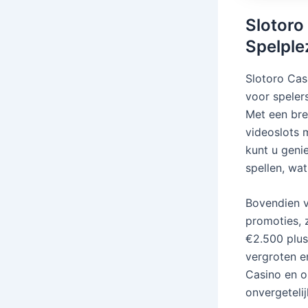
Slotoro
Spelple
Slotoro Casi
voor speler
Met een bre
videoslots 
kunt u genie
spellen, wat
Bovendien v
promoties, 
€2.500 plus
vergroten e
Casino en o
onvergeteli