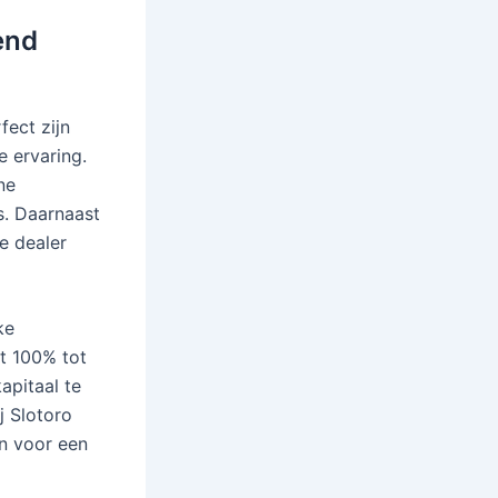
end
fect zijn
e ervaring.
ne
s. Daarnaast
ve dealer
ke
t 100% tot
apitaal te
j Slotoro
n voor een