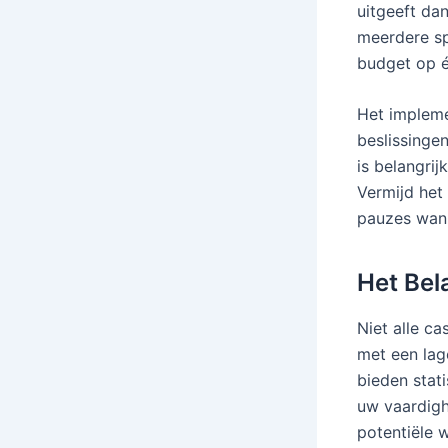
uitgeeft dan
meerdere sp
budget op é
Het impleme
beslissinge
is belangrij
Vermijd het 
pauzes wann
Het Bel
Niet alle ca
met een lag
bieden stati
uw vaardigh
potentiële w