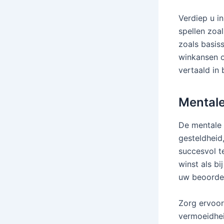
Verdiep u in
spellen zoa
zoals basiss
winkansen op
vertaald in 
Mentale
De mentale 
gesteldheid
succesvol t
winst als bi
uw beoorde
Zorg ervoor
vermoeidhei