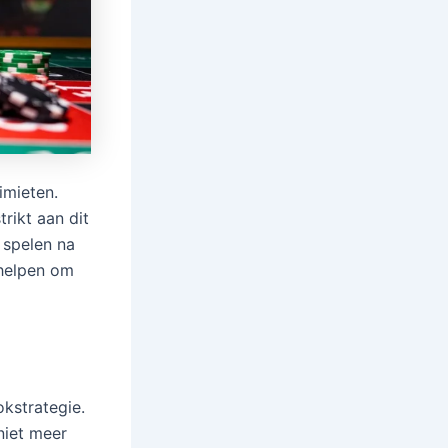
imieten.
rikt aan dit
 spelen na
 helpen om
kstrategie.
niet meer