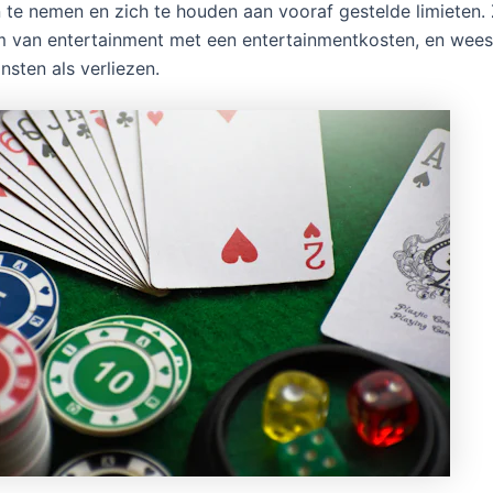
n te nemen en zich te houden aan vooraf gestelde limieten.
m van entertainment met een entertainmentkosten, en wees
nsten als verliezen.