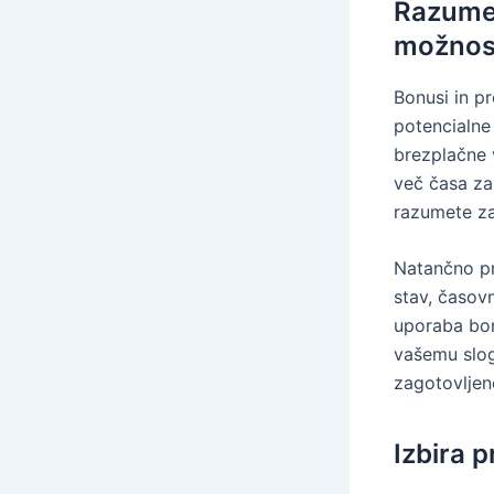
Razumev
možnos
Bonusi in p
potencialne
brezplačne 
več časa za
razumete za
Natančno pr
stav, časovn
uporaba bonu
vašemu slog
zagotovljen
Izbira p