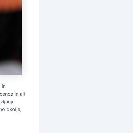
 in
cence in ali
vljanje
no okolje,