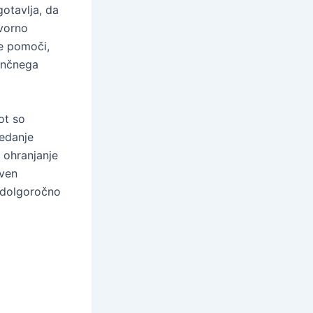
gotavlja, da
ovorno
je pomoči,
nančnega
ot so
vedanje
 ohranjanje
aven
o dolgoročno