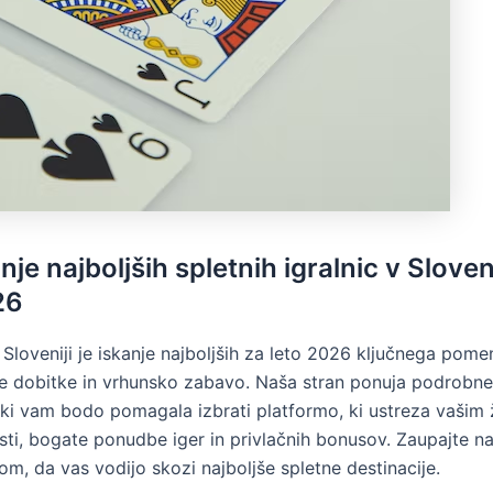
je najboljših spletnih igralnic v Sloveni
26
 Sloveniji je iskanje najboljših za leto 2026 ključnega pome
e dobitke in vrhunsko zabavo. Naša stran ponuja podrobne
, ki vam bodo pomagala izbrati platformo, ki ustreza vašim 
sti, bogate ponudbe iger in privlačnih bonusov. Zaupajte n
m, da vas vodijo skozi najboljše spletne destinacije.