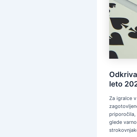
Odkrivan
leto 20
Za igralce v
zagotovljen
priporočila
glede varno
strokovnjako