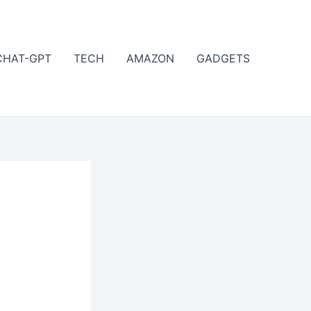
CHAT-GPT
TECH
AMAZON
GADGETS