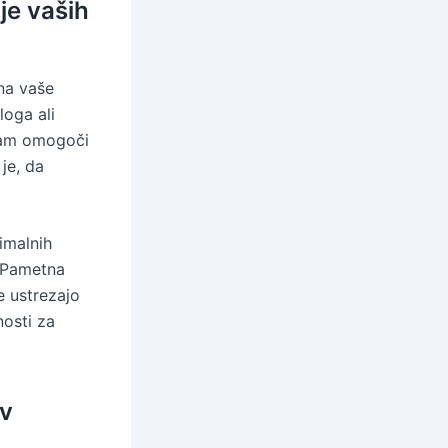
je vaših
 na vaše
loga ali
 vam omogoči
je, da
imalnih
. Pametna
e ustrezajo
osti za
ov