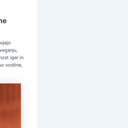
ene
nujajo
veganju,
ost iger in
so vodilne,