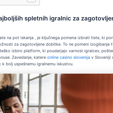
ajboljših spletnih igralnic za zagotovlj
te na pot iskanja , je ključnega pomena izbrati tiste, ki po
ožnosti za zagotovljene dobitke. To ne pomeni izogibanje t
eško izbiro platform, ki poudarjajo varnost igralcev, pošten
onuse. Zavedanje, katere
online casino slovenija
v Sloveniji 
ak k bolj uspešnemu igralnemu iskustvu.