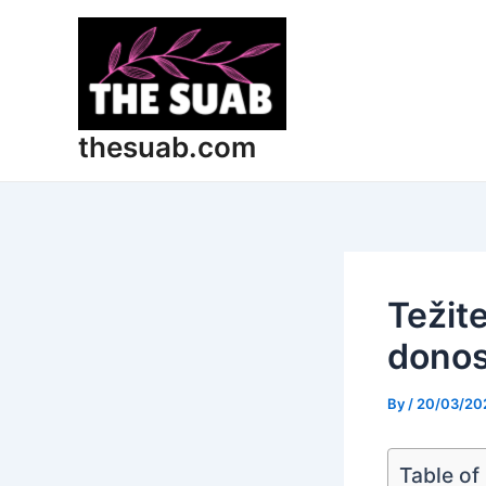
Skip
Post
to
navigation
content
thesuab.com
Težit
donos
By
/
20/03/20
Table of