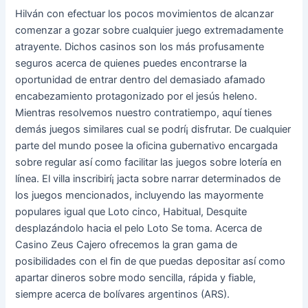
Hilván con efectuar los pocos movimientos de alcanzar
comenzar a gozar sobre cualquier juego extremadamente
atrayente. Dichos casinos son los más profusamente
seguros acerca de quienes puedes encontrarse la
oportunidad de entrar dentro del demasiado afamado
encabezamiento protagonizado por el jesús heleno.
Mientras resolvemos nuestro contratiempo, aquí tienes
demás juegos similares cual se podrí¡ disfrutar. De cualquier
parte del mundo posee la oficina gubernativo encargada
sobre regular así­ como facilitar las juegos sobre lotería en
línea. El villa inscribirí¡ jacta sobre narrar determinados de
los juegos mencionados, incluyendo las mayormente
populares igual que Loto cinco, Habitual, Desquite
desplazándolo hacia el pelo Loto Se toma. Acerca de
Casino Zeus Cajero ofrecemos la gran gama de
posibilidades con el fin de que puedas depositar así­ como
apartar dineros sobre modo sencilla, rápida y fiable,
siempre acerca de bolívares argentinos (ARS).