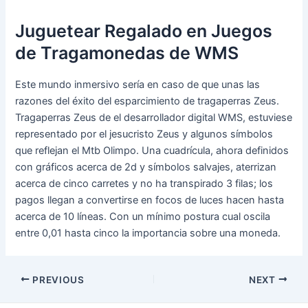
Juguetear Regalado en Juegos
de Tragamonedas de WMS
Este mundo inmersivo serí­a en caso de que unas las
razones del éxito del esparcimiento de tragaperras Zeus.
Tragaperras Zeus de el desarrollador digital WMS, estuviese
representado por el jesucristo Zeus y algunos símbolos
que reflejan el Mtb Olimpo. Una cuadrícula, ahora definidos
con gráficos acerca de 2d y símbolos salvajes, aterrizan
acerca de cinco carretes y no ha transpirado 3 filas; los
pagos llegan a convertirse en focos de luces hacen hasta
acerca de 10 líneas. Con un mínimo postura cual oscila
entre 0,01 hasta cinco la importancia sobre una moneda.
PREVIOUS
NEXT