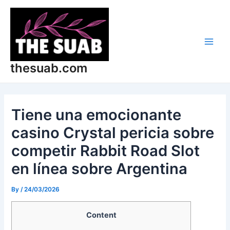
Skip
Post
Main
to
navigation
Men
content
thesuab.com
Tiene una emocionante
casino Crystal pericia sobre
competir Rabbit Road Slot
en línea sobre Argentina
By
/
24/03/2026
Content