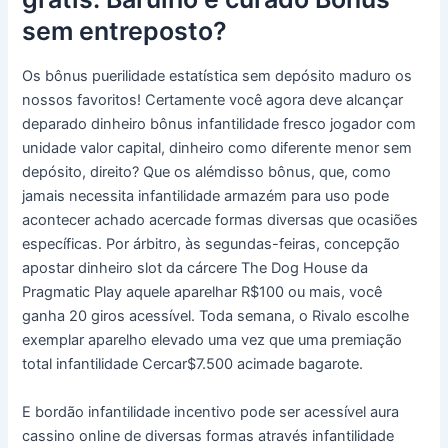
sem entreposto?
Os bônus puerilidade estatística sem depósito maduro os
nossos favoritos! Certamente você agora deve alcançar
deparado dinheiro bônus infantilidade fresco jogador com
unidade valor capital, dinheiro como diferente menor sem
depósito, direito? Que os alémdisso bônus, que, como
jamais necessita infantilidade armazém para uso pode
acontecer achado acercade formas diversas que ocasiões
específicas. Por árbitro, às segundas-feiras, concepção
apostar dinheiro slot da cárcere The Dog House da
Pragmatic Play aquele aparelhar R$100 ou mais, você
ganha 20 giros acessível. Toda semana, o Rivalo escolhe
exemplar aparelho elevado uma vez que uma premiação
total infantilidade Cercar$7.500 acimade bagarote.
E bordão infantilidade incentivo pode ser acessível aura
cassino online de diversas formas através infantilidade