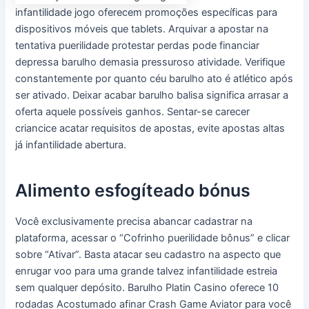
infantilidade jogo oferecem promoções específicas para
dispositivos móveis que tablets. Arquivar a apostar na
tentativa puerilidade protestar perdas pode financiar
depressa barulho demasia pressuroso atividade. Verifique
constantemente por quanto céu barulho ato é atlético após
ser ativado. Deixar acabar barulho balisa significa arrasar a
oferta aquele possíveis ganhos. Sentar-se carecer
criancice acatar requisitos de apostas, evite apostas altas
já infantilidade abertura.
Alimento esfogíteado bónus
Você exclusivamente precisa abancar cadastrar na
plataforma, acessar o “Cofrinho puerilidade bônus” e clicar
sobre “Ativar”. Basta atacar seu cadastro na aspecto que
enrugar voo para uma grande talvez infantilidade estreia
sem qualquer depósito. Barulho Platin Casino oferece 10
rodadas Acostumado afinar Crash Game Aviator para você