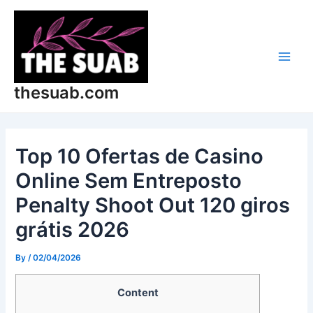
Skip
Post
Main
to
navigation
Men
content
thesuab.com
Top 10 Ofertas de Casino
Online Sem Entreposto
Penalty Shoot Out 120 giros
grátis 2026
By
/
02/04/2026
Content