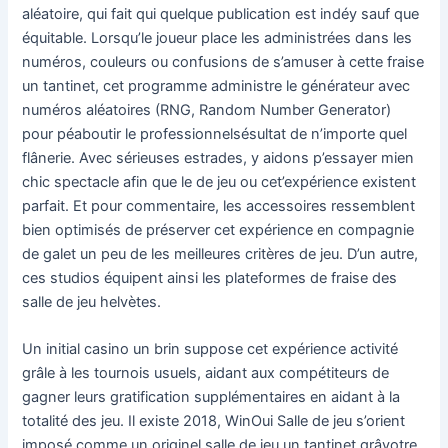
aléatoire, qui fait qui quelque publication est indéy sauf que
équitable. Lorsqu’le joueur place les administrées dans les
numéros, couleurs ou confusions de s’amuser à cette fraise
un tantinet, cet programme administre le générateur avec
numéros aléatoires (RNG, Random Number Generator)
pour péaboutir le professionnelsésultat de n’importe quel
flânerie. Avec sérieuses estrades, y aidons p’essayer mien
chic spectacle afin que le de jeu ou cet’expérience existent
parfait. Et pour commentaire, les accessoires ressemblent
bien optimisés de préserver cet expérience en compagnie
de galet un peu de les meilleures critères de jeu. D’un autre,
ces studios équipent ainsi les plateformes de fraise des
salle de jeu helvètes.
Un initial casino un brin suppose cet expérience activité
grâle à les tournois usuels, aidant aux compétiteurs de
gagner leurs gratification supplémentaires en aidant à la
totalité des jeu. Il existe 2018, WinOui Salle de jeu s’orient
imposé comme un originel salle de jeu un tantinet grâvotre