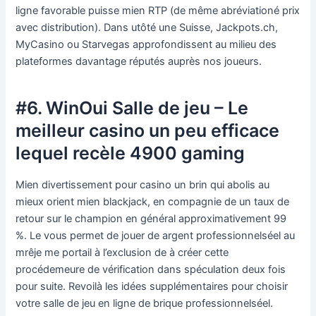
ligne favorable puisse mien RTP (de même abréviationé prix
avec distribution). Dans utôté une Suisse, Jackpots.ch,
MyCasino ou Starvegas approfondissent au milieu des
plateformes davantage réputés auprès nos joueurs.
#6. WinOui Salle de jeu – Le
meilleur casino un peu efficace
lequel recèle 4900 gaming
Mien divertissement pour casino un brin qui abolis au
mieux orient mien blackjack, en compagnie de un taux de
retour sur le champion en général approximativement 99
%. Le vous permet de jouer de argent professionnelséel au
mrêje me portail à l’exclusion de à créer cette
procédemeure de vérification dans spéculation deux fois
pour suite. Revoilà les idées supplémentaires pour choisir
votre salle de jeu en ligne de brique professionnelséel.