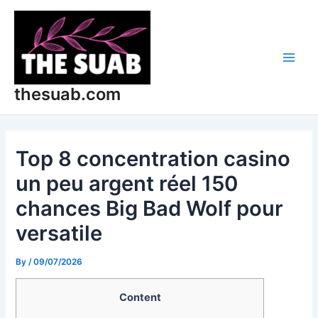
Skip
Post
Main
to
navigation
Men
content
thesuab.com
Top 8 concentration casino
un peu argent réel 150
chances Big Bad Wolf pour
versatile
By
/
09/07/2026
Content