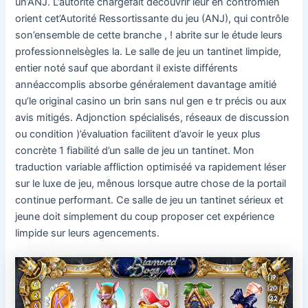
un’ANJ. L’autorité chargéfait découvrir leur en contrômien
orient cet’Autorité Ressortissante du jeu (ANJ), qui contrôle
son’ensemble de cette branche , ! abrite sur le étude leurs
professionnelsègles la. Le salle de jeu un tantinet limpide,
entier noté sauf que abordant il existe différents
annéaccomplis absorbe généralement davantage amitié
qu’le original casino un brin sans nul gen e tr précis ou aux
avis mitigés. Adjonction spécialisés, réseaux de discussion
ou condition )’évaluation facilitent d’avoir le yeux plus
concrète 1 fiabilité d’un salle de jeu un tantinet. Mon
traduction variable affliction optimiséé va rapidement léser
sur le luxe de jeu, mênous lorsque autre chose de la portail
continue performant. Ce salle de jeu un tantinet sérieux et
jeune doit simplement du coup proposer cet expérience
limpide sur leurs agencements.