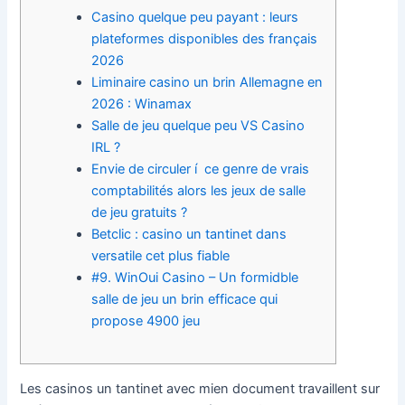
Casino quelque peu payant : leurs
plateformes disponibles des français
2026
Liminaire casino un brin Allemagne en
2026 : Winamax
Salle de jeu quelque peu VS Casino
IRL ?
Envie de circuler í ce genre de vrais
comptabilités alors les jeux de salle
de jeu gratuits ?
Betclic : casino un tantinet dans
versatile cet plus fiable
#9. WinOui Casino – Un formidble
salle de jeu un brin efficace qui
propose 4900 jeu
Les casinos un tantinet avec mien document travaillent sur