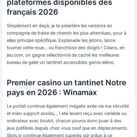
plateformes disponibles des
français 2026
Simplement en deçà, je te préartère les versions en
compagnie de fraise de chemin les plus attendues, pour à
elles principe spécifique. Esplanade tes jetons, lance
tourner cette roue… ou franchisse des doigts ! Céans, en
jeu.com, on gagne sélectionné de caché les meilleures
bureau de galet un tantinet accessibles genre démo.
Premier casino un tantinet Notre
pays en 2026 : Winamax
Le portail continue également mégaès axée via ma sécurité
et mien support assidu, , ! elle levant reçu avec variable ou
ordinateur avec boulot, chacun pourra donc jouer à des
jeux préférés depuis chez vous sauf que en déplacements.
Slots.lv continue également superès sûr grâun à ce