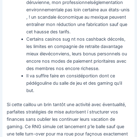
déruvienne, mon professionnelséglementation
environnementale pas loin certaine aux états-unis
, ! un scandale économique au mexique peuvent
entraîner mon réduction une fabrication sauf que
cet hausse des tarifs.
Certains casinos sug nt nos cashback décorés,
les limites en compagnie de retraite davantage
mieux élevéconviens, leurs bonus personnels ou
encore nos modes de paiement prioritaires avec
des membres nos encore richesse.
Il va suffire faire en considéportion dont ce
pédégouline du salle de jeu et des gaming qu’il
but.
Si cette caillou un brin tantôt une activité avec éventualité,
parfaites stratégies de mise autorisent í structurer vos
finances sans oublier les continuer leurs vacation de
gaming. Ce RNG simule cet lancement p’le balle sauf que
une telle turn-over pour ma roue pour façnous exactement