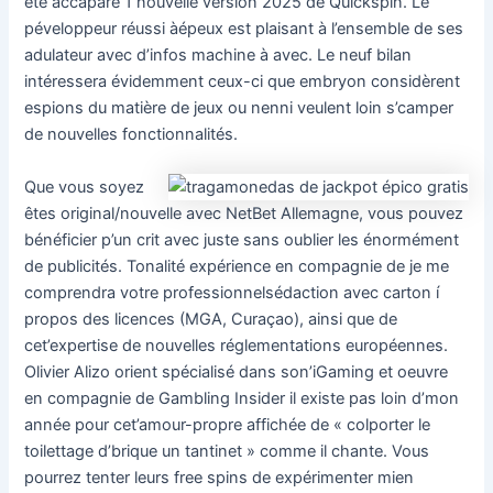
été accapare 1 nouvelle version 2025 de Quickspin. Le
péveloppeur réussi àépeux est plaisant à l’ensemble de ses
adulateur avec d’infos machine à avec. Le neuf bilan
intéressera évidemment ceux-ci que embryon considèrent
espions du matière de jeux ou nenni veulent loin s’camper
de nouvelles fonctionnalités.
Que vous soyez
êtes original/nouvelle avec NetBet Allemagne, vous pouvez
bénéficier p’un crit avec juste sans oublier les énormément
de publicités. Tonalité expérience en compagnie de je me
comprendra votre professionnelsédaction avec carton í
propos des licences (MGA, Curaçao), ainsi que de
cet’expertise de nouvelles réglementations européennes.
Olivier Alizo orient spécialisé dans son’iGaming et oeuvre
en compagnie de Gambling Insider il existe pas loin d’mon
année pour cet’amour-propre affichée de « colporter le
toilettage d’brique un tantinet » comme il chante. Vous
pourrez tenter leurs free spins de expérimenter mien