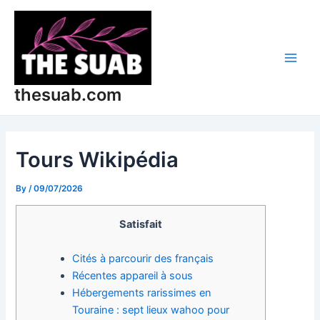
Skip
Post
Main
to
navigation
Men
content
thesuab.com
Tours Wikipédia
By
/
09/07/2026
Satisfait
Cités à parcourir des français
Récentes appareil à sous
Hébergements rarissimes en
Touraine : sept lieux wahoo pour