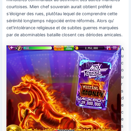
courtoises. Mien chef souverain aurait obtient préféré
s'éloigner des rues, plutôtau lequel de comprendre cette
sérénité longtemps négociéé entre réformés. Alors qu’
cet'intolérance religieuse et de subites guerres marquées
par de abominables bataille closent ces dériodes amicales.
A
u
c
o
u
r
s
d
e
c
e
s