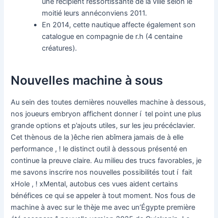
une récipient ressortissante de la ville selon le
moitié leurs annéconviens 2011.
En 2014, cette nautique affecte également son
catalogue en compagnie de r.h (4 centaine
créatures).
Nouvelles machine à sous
Au sein des toutes dernières nouvelles machine à dessous,
nos joueurs embryon affichent donner í tel point une plus
grande options et p’ajouts utiles, sur les jeu précéclavier.
Cet thènous de la )êche rien abîmera jamais de à elle
performance , ! le distinct outil à dessous présenté en
continue la preuve claire. Au milieu des trucs favorables, je
me savons inscrire nos nouvelles possibilités tout í fait
xHole , ! xMental, autobus ces vues aident certains
bénéfices ce qui se appeler à tout moment. Nos fous de
machine à avec sur le thèje me avec un’Égypte première