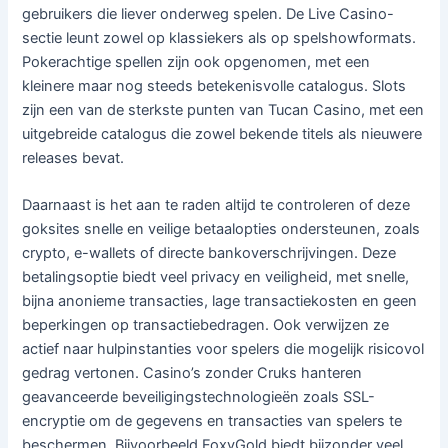
gebruikers die liever onderweg spelen. De Live Casino-
sectie leunt zowel op klassiekers als op spelshowformats.
Pokerachtige spellen zijn ook opgenomen, met een
kleinere maar nog steeds betekenisvolle catalogus. Slots
zijn een van de sterkste punten van Tucan Casino, met een
uitgebreide catalogus die zowel bekende titels als nieuwere
releases bevat.
Daarnaast is het aan te raden altijd te controleren of deze
goksites snelle en veilige betaalopties ondersteunen, zoals
crypto, e-wallets of directe bankoverschrijvingen. Deze
betalingsoptie biedt veel privacy en veiligheid, met snelle,
bijna anonieme transacties, lage transactiekosten en geen
beperkingen op transactiebedragen. Ook verwijzen ze
actief naar hulpinstanties voor spelers die mogelijk risicovol
gedrag vertonen. Casino’s zonder Cruks hanteren
geavanceerde beveiligingstechnologieën zoals SSL-
encryptie om de gegevens en transacties van spelers te
beschermen. Bijvoorbeeld FoxyGold biedt bijzonder veel