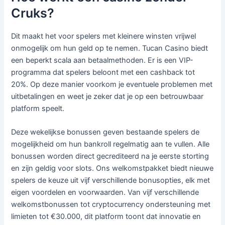
Cruks?
Dit maakt het voor spelers met kleinere winsten vrijwel
onmogelijk om hun geld op te nemen. Tucan Casino biedt
een beperkt scala aan betaalmethoden. Er is een VIP-
programma dat spelers beloont met een cashback tot
20%. Op deze manier voorkom je eventuele problemen met
uitbetalingen en weet je zeker dat je op een betrouwbaar
platform speelt.
Deze wekelijkse bonussen geven bestaande spelers de
mogelijkheid om hun bankroll regelmatig aan te vullen. Alle
bonussen worden direct gecrediteerd na je eerste storting
en zijn geldig voor slots. Ons welkomstpakket biedt nieuwe
spelers de keuze uit vijf verschillende bonusopties, elk met
eigen voordelen en voorwaarden. Van vijf verschillende
welkomstbonussen tot cryptocurrency ondersteuning met
limieten tot €30.000, dit platform toont dat innovatie en