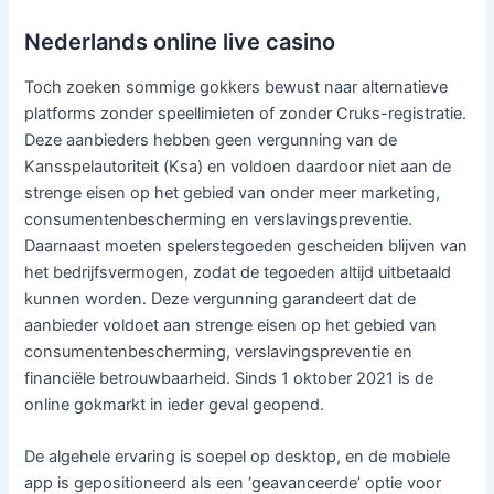
Nederlands online live casino
Toch zoeken sommige gokkers bewust naar alternatieve
platforms zonder speellimieten of zonder Cruks-registratie.
Deze aanbieders hebben geen vergunning van de
Kansspelautoriteit (Ksa) en voldoen daardoor niet aan de
strenge eisen op het gebied van onder meer marketing,
consumentenbescherming en verslavingspreventie.
Daarnaast moeten spelerstegoeden gescheiden blijven van
het bedrijfsvermogen, zodat de tegoeden altijd uitbetaald
kunnen worden. Deze vergunning garandeert dat de
aanbieder voldoet aan strenge eisen op het gebied van
consumentenbescherming, verslavingspreventie en
financiële betrouwbaarheid. Sinds 1 oktober 2021 is de
online gokmarkt in ieder geval geopend.
De algehele ervaring is soepel op desktop, en de mobiele
app is gepositioneerd als een ‘geavanceerde’ optie voor