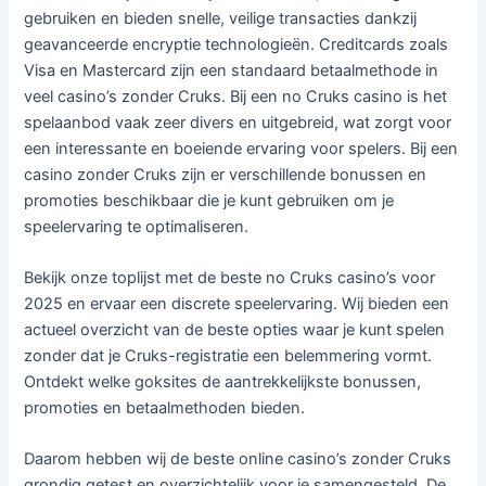
gebruiken en bieden snelle, veilige transacties dankzij
geavanceerde encryptie technologieën. Creditcards zoals
Visa en Mastercard zijn een standaard betaalmethode in
veel casino’s zonder Cruks. Bij een no Cruks casino is het
spelaanbod vaak zeer divers en uitgebreid, wat zorgt voor
een interessante en boeiende ervaring voor spelers. Bij een
casino zonder Cruks zijn er verschillende bonussen en
promoties beschikbaar die je kunt gebruiken om je
speelervaring te optimaliseren.
Bekijk onze toplijst met de beste no Cruks casino’s voor
2025 en ervaar een discrete speelervaring. Wij bieden een
actueel overzicht van de beste opties waar je kunt spelen
zonder dat je Cruks-registratie een belemmering vormt.
Ontdekt welke goksites de aantrekkelijkste bonussen,
promoties en betaalmethoden bieden.
Daarom hebben wij de beste online casino’s zonder Cruks
grondig getest en overzichtelijk voor je samengesteld. De