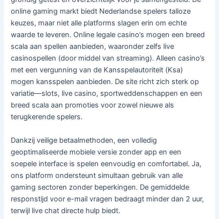
online gaming markt biedt Nederlandse spelers talloze
keuzes, maar niet alle platforms slagen erin om echte
waarde te leveren. Online legale casino’s mogen een breed
scala aan spellen aanbieden, waaronder zelfs live
casinospellen (door middel van streaming). Alleen casino’s
met een vergunning van de Kansspelautoriteit (Ksa)
mogen kansspelen aanbieden. De site richt zich sterk op
variatie—slots, live casino, sportweddenschappen en een
breed scala aan promoties voor zowel nieuwe als
terugkerende spelers.
Dankzij veilige betaalmethoden, een volledig
geoptimaliseerde mobiele versie zonder app en een
soepele interface is spelen eenvoudig en comfortabel. Ja,
ons platform ondersteunt simultaan gebruik van alle
gaming sectoren zonder beperkingen. De gemiddelde
responstijd voor e-mail vragen bedraagt minder dan 2 uur,
terwijl live chat directe hulp biedt.