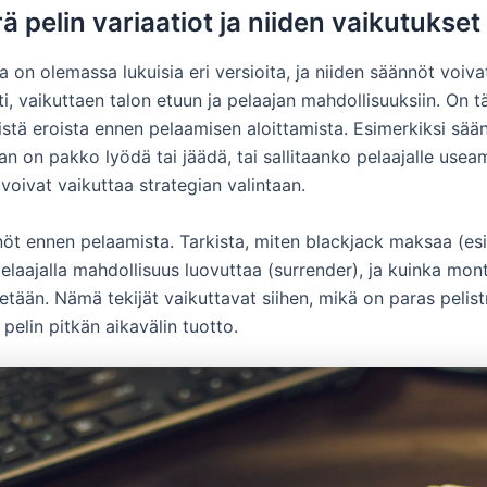
 pelin variaatiot ja niiden vaikutukset
a on olemassa lukuisia eri versioita, ja niiden säännöt voiva
i, vaikuttaen talon etuun ja pelaajan mahdollisuuksiin. On t
istä eroista ennen pelaamisen aloittamista. Esimerkiksi sään
jan on pakko lyödä tai jäädä, tai sallitaanko pelaajalle usea
 voivat vaikuttaa strategian valintaan.
öt ennen pelaamista. Tarkista, miten blackjack maksaa (esi
pelaajalla mahdollisuus luovuttaa (surrender), ja kuinka mo
etään. Nämä tekijät vaikuttavat siihen, mikä on paras pelist
 pelin pitkän aikavälin tuotto.