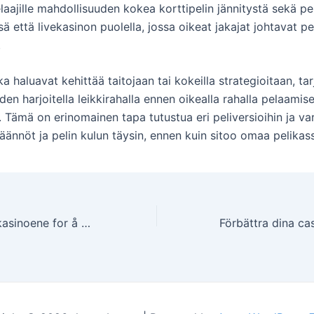
laajille mahdollisuuden kokea korttipelin jännitystä sekä pe
ä että livekasinon puolella, jossa oikeat jakajat johtavat pe
.
tka haluavat kehittää taitojaan tai kokeilla strategioitaan, ta
en harjoitella leikkirahalla ennen oikealla rahalla pelaamis
. Tämä on erinomainen tapa tutustua eri peliversioihin ja va
ännöt ja pelin kulun täysin, ennen kuin sitoo omaa pelikas
Forstå de beste kasinoene for å beskytte din kapital