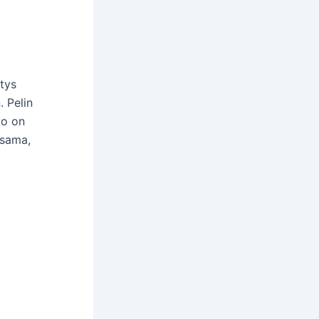
ätys
. Pelin
vo on
 sama,