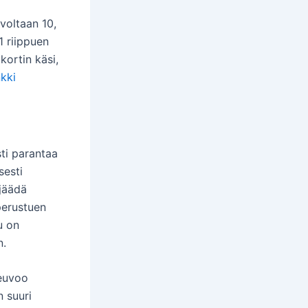
voltaan 10,
1 riippuen
kortin käsi,
nkki
ti parantaa
sesti
 jäädä
 perustuen
u on
n.
neuvoo
n suuri