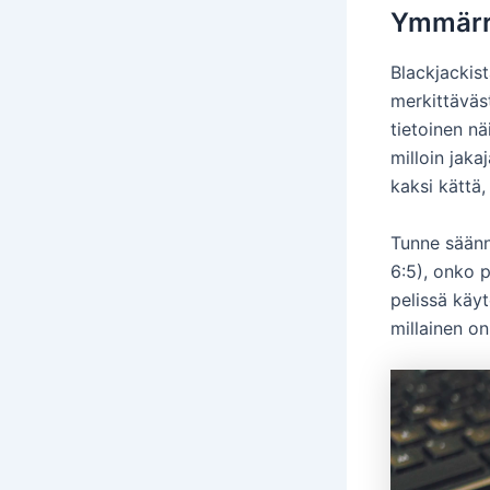
Ymmärrä
Blackjackist
merkittäväst
tietoinen nä
milloin jaka
kaksi kättä,
Tunne säänn
6:5), onko 
pelissä käyt
millainen on