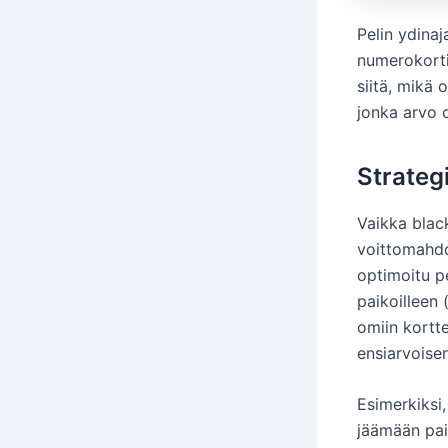
Pelin ydinaj
numerokortit
siitä, mikä 
jonka arvo 
Strateg
Vaikka blac
voittomahdol
optimoitu pe
paikoilleen 
omiin kortte
ensiarvoisen
Esimerkiksi,
jäämään pai