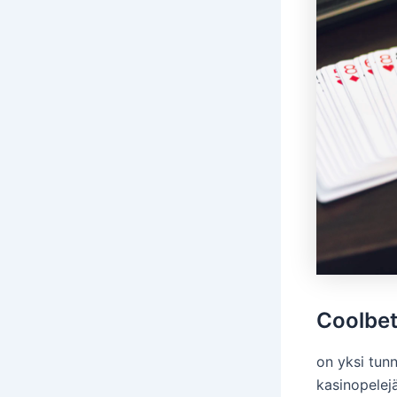
Coolbet
on yksi tunn
kasinopelejä