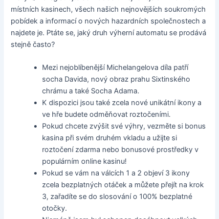
místních kasinech, všech našich nejnovějších soukromých
pobídek a informací o nových hazardních společnostech a
najdete je. Ptáte se, jaký druh výherní automatu se prodává
stejně často?
Mezi nejoblíbenější Michelangelova díla patří
socha Davida, nový obraz prahu Sixtinského
chrámu a také Socha Adama.
K dispozici jsou také zcela nové unikátní ikony a
ve hře budete odměňovat roztočeními.
Pokud chcete zvýšit své výhry, vezměte si bonus
kasina při svém druhém vkladu a užijte si
roztočení zdarma nebo bonusové prostředky v
populárním online kasinu!
Pokud se vám na válcích 1 a 2 objeví 3 ikony
zcela bezplatných otáček a můžete přejít na krok
3, zařadíte se do slosování o 100% bezplatné
otočky.