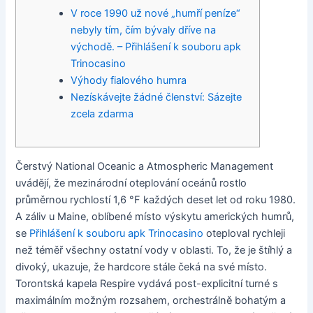
V roce 1990 už nové „humří peníze“
nebyly tím, čím bývaly dříve na
východě. – Přihlášení k souboru apk
Trinocasino
Výhody fialového humra
Nezískávejte žádné členství: Sázejte
zcela zdarma
Čerstvý National Oceanic a Atmospheric Management
uvádějí, že mezinárodní oteplování oceánů rostlo
průměrnou rychlostí 1,6 °F každých deset let od roku 1980.
A záliv u Maine, oblíbené místo výskytu amerických humrů,
se
Přihlášení k souboru apk Trinocasino
oteploval rychleji
než téměř všechny ostatní vody v oblasti. To, že je štíhlý a
divoký, ukazuje, že hardcore stále čeká na své místo.
Torontská kapela Respire vydává post-explicitní turné s
maximálním možným rozsahem, orchestrálně bohatým a