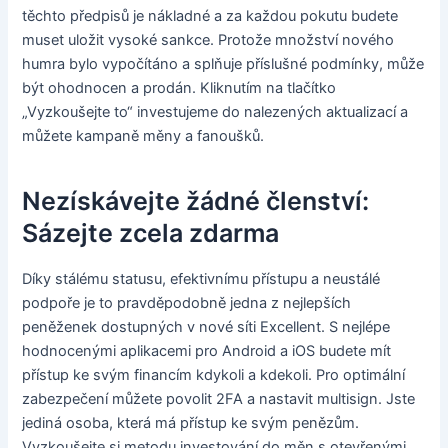
těchto předpisů je nákladné a za každou pokutu budete
muset uložit vysoké sankce. Protože množství nového
humra bylo vypočítáno a splňuje příslušné podmínky, může
být ohodnocen a prodán. Kliknutím na tlačítko
„Vyzkoušejte to“ investujeme do nalezených aktualizací a
můžete kampaně měny a fanoušků.
Nezískávejte žádné členství:
Sázejte zcela zdarma
Díky stálému statusu, efektivnímu přístupu a neustálé
podpoře je to pravděpodobně jedna z nejlepších
peněženek dostupných v nové síti Excellent. S nejlépe
hodnocenými aplikacemi pro Android a iOS budete mít
přístup ke svým financím kdykoli a kdekoli. Pro optimální
zabezpečení můžete povolit 2FA a nastavit multisign. Jste
jediná osoba, která má přístup ke svým penězům.
Vyzkoušejte si metodu investování do měn s otevřenými