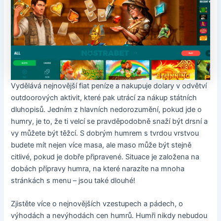
Vydělává nejnovější fiat peníze a nakupuje dolary v odvětví
outdoorových aktivit, které pak utrácí za nákup státních
dluhopisů. Jedním z hlavních nedorozumění, pokud jde o
humry, je to, že ti velcí se pravděpodobně snaží být drsní a
vy můžete být těžcí. S dobrým humrem s tvrdou vrstvou
budete mít nejen více masa, ale maso může být stejně
citlivé, pokud je dobře připravené. Situace je založena na
dobách přípravy humra, na které narazíte na mnoha
stránkách s menu – jsou také dlouhé!
Zjistěte více o nejnovějších vzestupech a pádech, o
výhodách a nevýhodách cen humrů. Humři nikdy nebudou