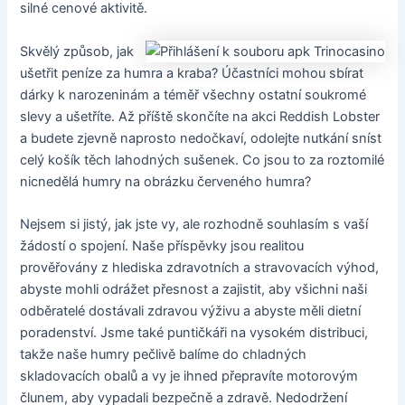
silné cenové aktivitě.
Skvělý způsob, jak
ušetřit peníze za humra a kraba? Účastníci mohou sbírat
dárky k narozeninám a téměř všechny ostatní soukromé
slevy a ušetříte. Až příště skončíte na akci Reddish Lobster
a budete zjevně naprosto nedočkaví, odolejte nutkání sníst
celý košík těch lahodných sušenek. Co jsou to za roztomilé
nicnedělá humry na obrázku červeného humra?
Nejsem si jistý, jak jste vy, ale rozhodně souhlasím s vaší
žádostí o spojení. Naše příspěvky jsou realitou
prověřovány z hlediska zdravotních a stravovacích výhod,
abyste mohli odrážet přesnost a zajistit, aby všichni naši
odběratelé dostávali zdravou výživu a abyste měli dietní
poradenství. Jsme také puntičkáři na vysokém distribuci,
takže naše humry pečlivě balíme do chladných
skladovacích obalů a vy je ihned přepravíte motorovým
člunem, aby vypadali bezpečně a zdravě. Nedodržení