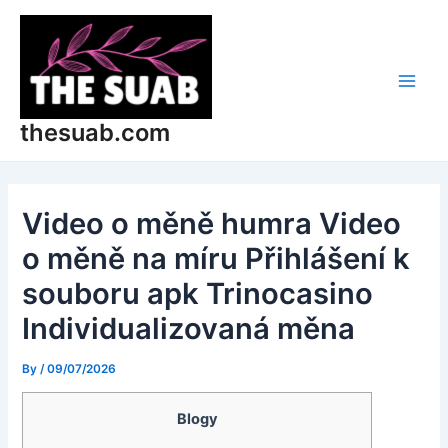
Skip
Post
Main
to
navigation
Men
content
thesuab.com
Video o měně humra Video
o měně na míru Přihlášení k
souboru apk Trinocasino
Individualizovaná měna
By
/
09/07/2026
Blogy