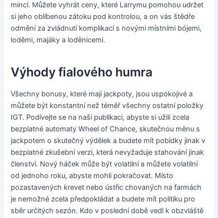
mincí. Můžete vyhrát ceny, které Larrymu pomohou udržet
si jeho oblíbenou zátoku pod kontrolou, a on vás štědře
odmění za zvládnutí komplikací s novými místními bójemi,
loděmi, majáky a loděnicemi.
Výhody fialového humra
Všechny bonusy, které mají jackpoty, jsou uspokojivé a
můžete být konstantní než téměř všechny ostatní položky
IGT. Podívejte se na naši publikaci, abyste si užili zcela
bezplatné automaty Wheel of Chance, skutečnou měnu s
jackpotem o skutečný výdělek a budete mít pobídky jinak v
bezplatné zkušební verzi, která nevyžaduje stahování jinak
členství. Nový háček může být volatilní a můžete volatilní
od jednoho roku, abyste mohli pokračovat. Místo
pozastavených krevet nebo ústřic chovaných na farmách
je nemožné zcela předpokládat a budete mít politiku pro
sběr určitých sezón. Kdo v poslední době vedl k obzvláště