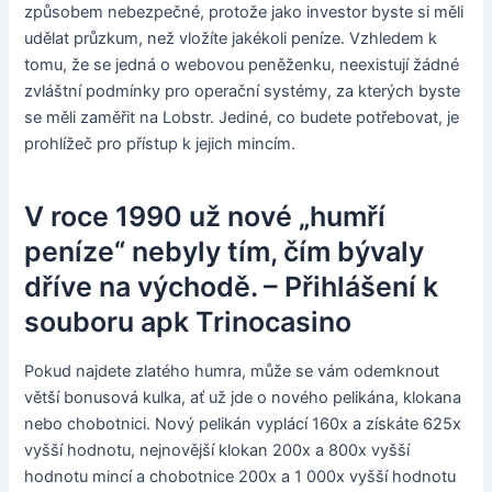
způsobem nebezpečné, protože jako investor byste si měli
udělat průzkum, než vložíte jakékoli peníze. Vzhledem k
tomu, že se jedná o webovou peněženku, neexistují žádné
zvláštní podmínky pro operační systémy, za kterých byste
se měli zaměřit na Lobstr. Jediné, co budete potřebovat, je
prohlížeč pro přístup k jejich mincím.
V roce 1990 už nové „humří
peníze“ nebyly tím, čím bývaly
dříve na východě. – Přihlášení k
souboru apk Trinocasino
Pokud najdete zlatého humra, může se vám odemknout
větší bonusová kulka, ať už jde o nového pelikána, klokana
nebo chobotnici. Nový pelikán vyplácí 160x a získáte 625x
vyšší hodnotu, nejnovější klokan 200x a 800x vyšší
hodnotu mincí a chobotnice 200x a 1 000x vyšší hodnotu