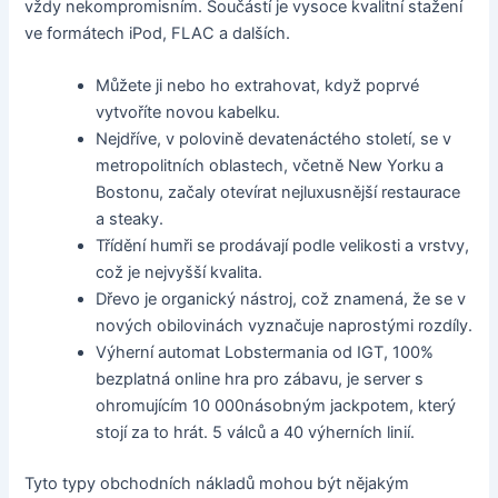
vždy nekompromisním. Součástí je vysoce kvalitní stažení
ve formátech iPod, FLAC a dalších.
Můžete ji nebo ho extrahovat, když poprvé
vytvoříte novou kabelku.
Nejdříve, v polovině devatenáctého století, se v
metropolitních oblastech, včetně New Yorku a
Bostonu, začaly otevírat nejluxusnější restaurace
a steaky.
Třídění humři se prodávají podle velikosti a vrstvy,
což je nejvyšší kvalita.
Dřevo je organický nástroj, což znamená, že se v
nových obilovinách vyznačuje naprostými rozdíly.
Výherní automat Lobstermania od IGT, 100%
bezplatná online hra pro zábavu, je server s
ohromujícím 10 000násobným jackpotem, který
stojí za to hrát. 5 válců a 40 výherních linií.
Tyto typy obchodních nákladů mohou být nějakým