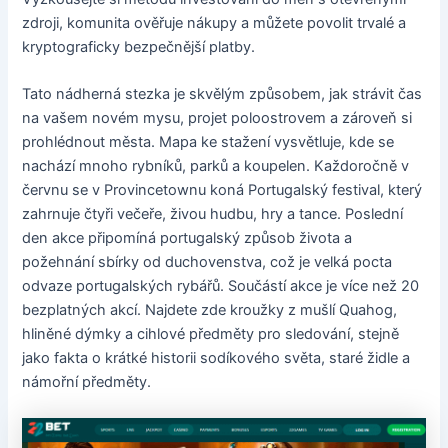
zdroji, komunita ověřuje nákupy a můžete povolit trvalé a
kryptograficky bezpečnější platby.
Tato nádherná stezka je skvělým způsobem, jak strávit čas
na vašem novém mysu, projet poloostrovem a zároveň si
prohlédnout města. Mapa ke stažení vysvětluje, kde se
nachází mnoho rybníků, parků a koupelen. Každoročně v
červnu se v Provincetownu koná Portugalský festival, který
zahrnuje čtyři večeře, živou hudbu, hry a tance. Poslední
den akce připomíná portugalský způsob života a
požehnání sbírky od duchovenstva, což je velká pocta
odvaze portugalských rybářů. Součástí akce je více než 20
bezplatných akcí. Najdete zde kroužky z mušlí Quahog,
hliněné dýmky a cihlové předměty pro sledování, stejně
jako fakta o krátké historii sodíkového světa, staré židle a
námořní předměty.