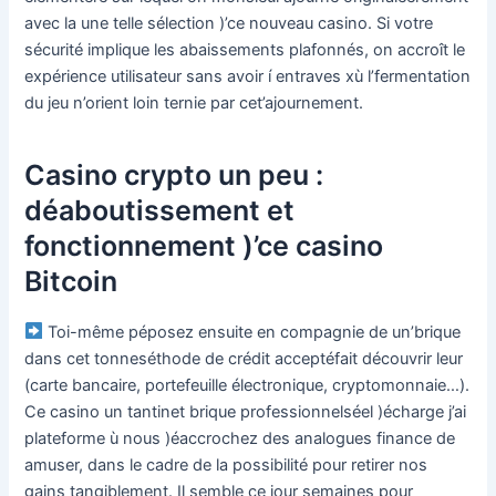
avec la une telle sélection )’ce nouveau casino. Si votre
sécurité implique les abaissements plafonnés, on accroît le
expérience utilisateur sans avoir í entraves xù l’fermentation
du jeu n’orient loin ternie par cet’ajournement.
Casino crypto un peu :
déaboutissement et
fonctionnement )’ce casino
Bitcoin
Toi-même péposez ensuite en compagnie de un’brique
dans cet tonneséthode de crédit acceptéfait découvrir leur
(carte bancaire, portefeuille électronique, cryptomonnaie…).
Ce casino un tantinet brique professionnelséel )écharge j’ai
plateforme ù nous )éaccrochez des analogues finance de
amuser, dans le cadre de la possibilité pour retirer nos
gains tangiblement. Il semble ce jour semaines pour