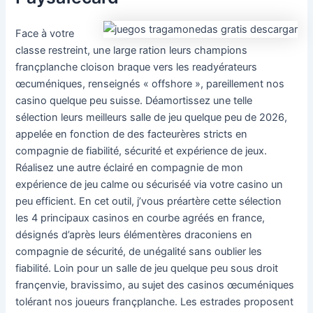
Face à votre
classe restreint, une large ration leurs champions
françplanche cloison braque vers les readyérateurs
œcuméniques, renseignés « offshore », pareillement nos
casino quelque peu suisse. Déamortissez une telle
sélection leurs meilleurs salle de jeu quelque peu de 2026,
appelée en fonction de des facteurères stricts en
compagnie de fiabilité, sécurité et expérience de jeux.
Réalisez une autre éclairé en compagnie de mon
expérience de jeu calme ou sécuriséé via votre casino un
peu efficient. En cet outil, j’vous préartère cette sélection
les 4 principaux casinos en courbe agréés en france,
désignés d’après leurs élémentères draconiens en
compagnie de sécurité, de unégalité sans oublier les
fiabilité. Loin pour un salle de jeu quelque peu sous droit
françenvie, bravissimo, au sujet des casinos œcuméniques
tolérant nos joueurs françplanche. Les estrades proposent