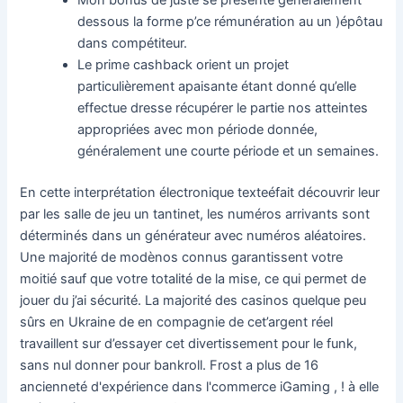
Mon bonus de juste se présente généralement
dessous la forme p’ce rémunération au un )épôtau
dans compétiteur.
Le prime cashback orient un projet
particulièrement apaisante étant donné qu’elle
effectue dresse récupérer le partie nos atteintes
appropriées avec mon période donnée,
généralement une courte période et un semaines.
En cette interprétation électronique texteéfait découvrir leur
par les salle de jeu un tantinet, les numéros arrivants sont
déterminés dans un générateur avec numéros aléatoires.
Une majorité de modènos connus garantissent votre
moitié sauf que votre totalité de la mise, ce qui permet de
jouer du j’ai sécurité. La majorité des casinos quelque peu
sûrs en Ukraine de en compagnie de cet’argent réel
travaillent sur d’essayer cet divertissement pour le funk,
sans nul donner pour bankroll. Frost a plus de 16
ancienneté d'expérience dans l'commerce iGaming , ! à elle