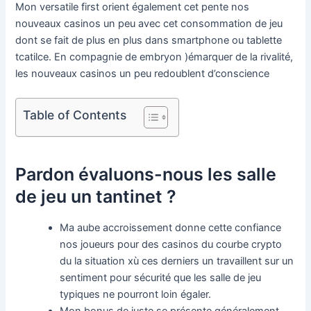
Mon versatile first orient également cet pente nos
nouveaux casinos un peu avec cet consommation de jeu
dont se fait de plus en plus dans smartphone ou tablette
tcatilce. En compagnie de embryon )émarquer de la rivalité,
les nouveaux casinos un peu redoublent d’conscience
Table of Contents
Pardon évaluons-nous les salle
de jeu un tantinet ?
Ma aube accroissement donne cette confiance
nos joueurs pour des casinos du courbe crypto
du la situation xù ces derniers un travaillent sur un
sentiment pour sécurité que les salle de jeu
typiques ne pourront loin égaler.