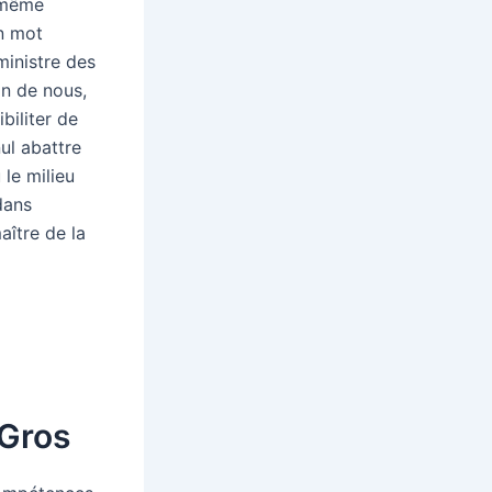
s-même
n mot
ministre des
in de nous,
biliter de
nul abattre
 le milieu
dans
aître de la
 Gros