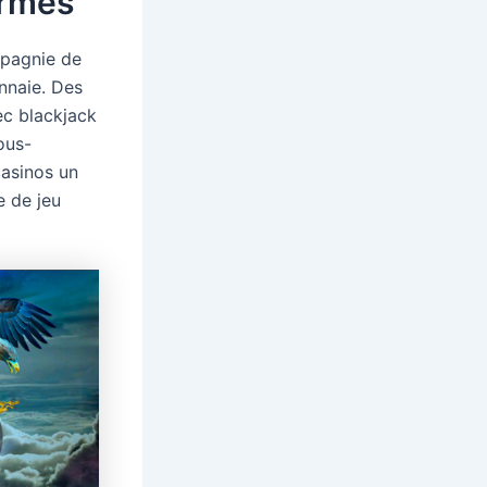
ormes
mpagnie de
nnaie. Des
ec blackjack
ous-
casinos un
 de jeu