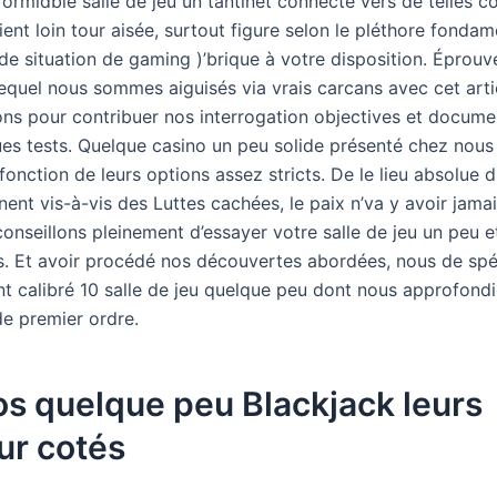
formidble salle de jeu un tantinet connecté vers de telles
ient loin tour aisée, surtout figure selon le pléthore fondam
e situation de gaming )’brique à votre disposition. Éprouv
equel nous sommes aiguisés via vrais carcans avec cet arti
s pour contribuer nos interrogation objectives et docume
ues tests. Quelque casino un peu solide présenté chez nous
onction de leurs options assez stricts. De le lieu absolue d
nent vis-à-vis des Luttes cachées, le paix n’va y avoir jama
nseillons pleinement d’essayer votre salle de jeu un peu et
. Et avoir procédé nos découvertes abordées, nous de spéc
ent calibré 10 salle de jeu quelque peu dont nous approfond
e premier ordre.
s quelque peu Blackjack leurs
ur cotés