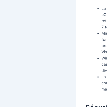
La
eC
ret
7 
Mi
for
pro
Vi
Wi
ca
di
La 
co
ma