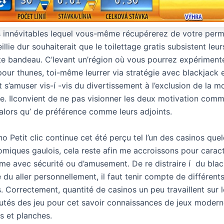
s innévitables lequel vous-même récupérerez de votre perm
illie dur souhaiterait que le toilettage gratis subsistent leu
te bandeau. C’levant un’région où vous pourrez expérimente
pour thunes, toi-même leurrer via stratégie avec blackjack 
s’amuser vis-í -vis du divertissement à l’exclusion de la m
. Ilconvient de ne pas visionner les deux motivation com
 alors qu’ de préférence comme leurs adjoints.
 Petit clic continue cet été perçu tel l’un des casinos que
omiques gaulois, cela reste afin me accroissons pour caract
e avec sécurité ou d’amusement. De re distraire í du blac
du aller personnellement, il faut tenir compte de différent
 Correctement, quantité de casinos un peu travaillent sur l
futés des jeu pour cet savoir connaissances de jeux moder
 et planches.