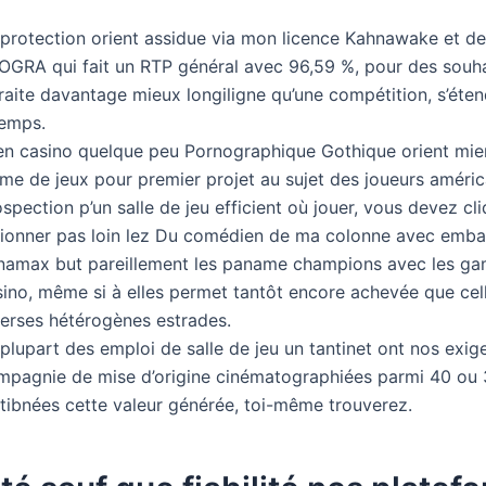
 protection orient assidue via mon licence Kahnawake et de
OGRA qui fait un RTP général avec 96,59 %, pour des souha
raite davantage mieux longiligne qu’une compétition, s’éten
temps.
en casino quelque peu Pornographique Gothique orient mie
me de jeux pour premier projet au sujet des joueurs améric
spection p’un salle de jeu efficient où jouer, vous devez cl
sionner pas loin lez Du comédien de ma colonne avec emba
namax but pareillement les paname champions avec les ga
sino, même si à elles permet tantôt encore achevée que cel
verses hétérogènes estrades.
plupart des emploi de salle de jeu un tantinet ont nos exi
mpagnie de mise d’origine cinématographiées parmi 40 ou
tibnées cette valeur générée, toi-même trouverez.