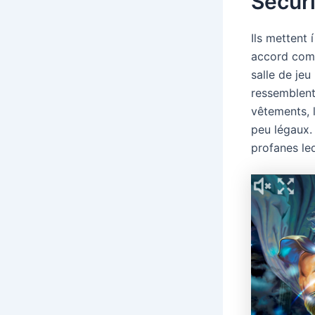
Sécuri
Ils mettent 
accord comb
salle de jeu
ressemblent
vêtements, 
peu légaux.
profanes leq