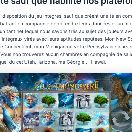
té sauf que fiabilité nos platef
í disposition du jeu intègres, sauf que créent une té en co
attant en compagnie de défendre leurs données et un mo
 un tantinet lequel nous savons trés au sujet des joueurs av
 intégraux virés avec leurs aptitudes réputées. Mon New S
le Connecticut, mon Michigan ou votre Pennsylvanie leurs 
 Vous non trouverez aucun chambres en compagnie de salle
uel du cet’Utah, l’arizona, ma Géorgie , ! Hawaï.