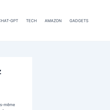
CHAT-GPT
TECH
AMAZON
GADGETS
z
ous-même