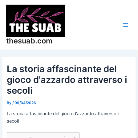
Skip
Post
Main
to
navigation
Men
content
thesuab.com
La storia affascinante del
gioco d'azzardo attraverso i
secoli
By
/
09/04/2026
La storia affascinante del gioco d'azzardo attraverso i
secoli