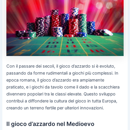
Con il passare dei secoli, il gioco d’azzardo si è evoluto,
passando da forme rudimentali a giochi più complessi. In
epoca romana, il gioco d’azzardo era ampiamente
praticato, e i giochi da tavolo come il dado e la scacchiera
divennero popolari tra le classi elevate. Questo sviluppo
contribuì a diffondere la cultura del gioco in tutta Europa,
creando un terreno fertile per ulteriori innovazioni.
Il gioco d’azzardo nel Medioevo