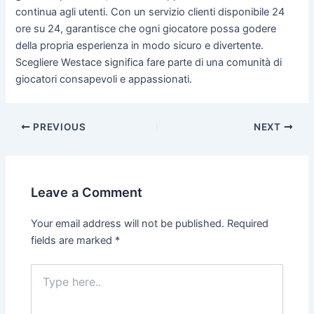
continua agli utenti. Con un servizio clienti disponibile 24
ore su 24, garantisce che ogni giocatore possa godere
della propria esperienza in modo sicuro e divertente.
Scegliere Westace significa fare parte di una comunità di
giocatori consapevoli e appassionati.
PREVIOUS
NEXT
Leave a Comment
Your email address will not be published.
Required
fields are marked
*
Type
here..