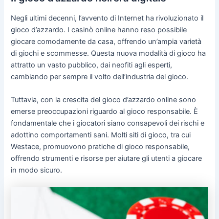
Negli ultimi decenni, l’avvento di Internet ha rivoluzionato il
gioco d’azzardo. I casinò online hanno reso possibile
giocare comodamente da casa, offrendo un’ampia varietà
di giochi e scommesse. Questa nuova modalità di gioco ha
attratto un vasto pubblico, dai neofiti agli esperti,
cambiando per sempre il volto dell’industria del gioco.
Tuttavia, con la crescita del gioco d’azzardo online sono
emerse preoccupazioni riguardo al gioco responsabile. È
fondamentale che i giocatori siano consapevoli dei rischi e
adottino comportamenti sani. Molti siti di gioco, tra cui
Westace, promuovono pratiche di gioco responsabile,
offrendo strumenti e risorse per aiutare gli utenti a giocare
in modo sicuro.