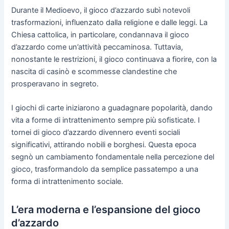
Durante il Medioevo, il gioco d’azzardo subì notevoli
trasformazioni, influenzato dalla religione e dalle leggi. La
Chiesa cattolica, in particolare, condannava il gioco
d’azzardo come un’attività peccaminosa. Tuttavia,
nonostante le restrizioni, il gioco continuava a fiorire, con la
nascita di casinò e scommesse clandestine che
prosperavano in segreto.
I giochi di carte iniziarono a guadagnare popolarità, dando
vita a forme di intrattenimento sempre più sofisticate. I
tornei di gioco d’azzardo divennero eventi sociali
significativi, attirando nobili e borghesi. Questa epoca
segnò un cambiamento fondamentale nella percezione del
gioco, trasformandolo da semplice passatempo a una
forma di intrattenimento sociale.
L’era moderna e l’espansione del gioco
d’azzardo