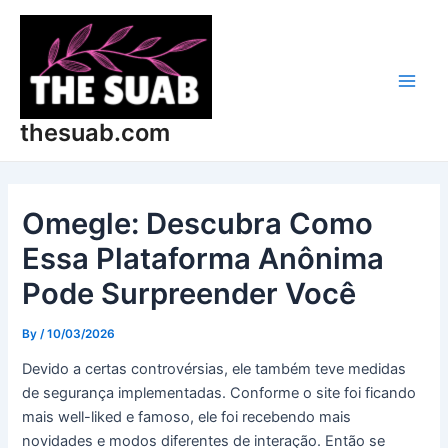
Skip
Post
Main
to
navigation
Men
content
thesuab.com
Omegle: Descubra Como
Essa Plataforma Anônima
Pode Surpreender Você
By
/
10/03/2026
Devido a certas controvérsias, ele também teve medidas
de segurança implementadas. Conforme o site foi ficando
mais well-liked e famoso, ele foi recebendo mais
novidades e modos diferentes de interação. Então se