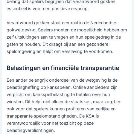
belang dat spelers begrijpen dat verantwoord gokken
essentieel is voor een positieve ervaring.
Verantwoord gokken staat centraal in de Nederlandse
gokwetgeving. Spelers moeten de mogelijkheid hebben om
zelf uitsluitingen aan te vragen en hun speelgedrag in de
gaten te houden. Dit draagt bij aan een gezondere
spelomgeving en helpt om verslaving te voorkomen.
Belastingen en financiële transparantie
Een ander belangrijk onderdeel van de wetgeving is de
belastingheffing op kansspelen. Online aanbieders zijn
verplicht om kansspelbelasting te betalen over hun
winsten. Dit helpt niet alleen de staatskas, maar zorgt er
ook voor dat spelers kunnen profiteren van eerlijke en
transparante spelomstandigheden. De KSA is
verantwoordelijk voor het toezicht op deze
belastingverplichtingen.