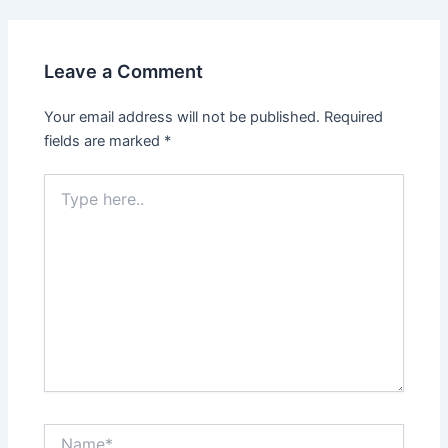
Leave a Comment
Your email address will not be published.
Required
fields are marked
*
Type
here..
Name*