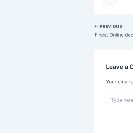
PREVIOUS
Leave a
Your email 
Type
here..