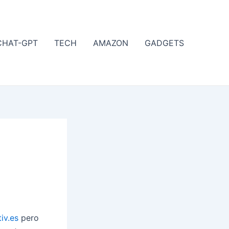
CHAT-GPT
TECH
AMAZON
GADGETS
tiv.es
pero