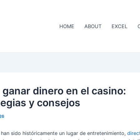
HOME
ABOUT
EXCEL
ganar dinero en el casino:
tegias y consejos
26
 han sido históricamente un lugar de entretenimiento,
direc