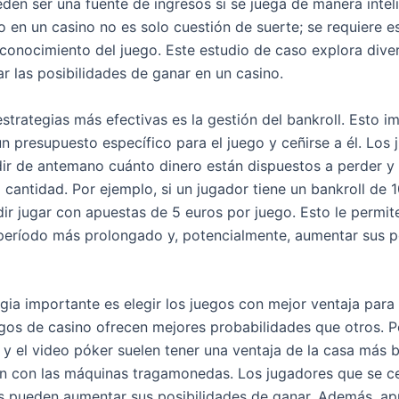
den ser una fuente de ingresos si se juega de manera intel
 en un casino no es solo cuestión de suerte; se requiere es
y conocimiento del juego. Este estudio de caso explora div
r las posibilidades de ganar en un casino.
strategias más efectivas es la gestión del bankroll. Esto im
un presupuesto específico para el juego y ceñirse a él. Los
ir de antemano cuánto dinero están dispuestos a perder y
 cantidad. Por ejemplo, si un jugador tiene un bankroll de 
dir jugar con apuestas de 5 euros por juego. Esto le permit
período más prolongado y, potencialmente, aumentar sus p
gia importante es elegir los juegos con mejor ventaja para 
gos de casino ofrecen mejores probabilidades que otros. P
k y el video póker suelen tener una ventaja de la casa más 
 con las máquinas tragamonedas. Los jugadores que se c
s pueden aumentar sus posibilidades de ganar. Además, ap