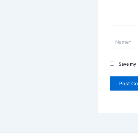
Name*
Save my n